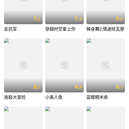
7.
7.
8.
1
4
0
反抗军
穿越时空爱上你
辣身舞2:情迷哈瓦那
8.
4.
6.
7
8
7
南极大冒险
小美人鱼
蓝眼睛米奇