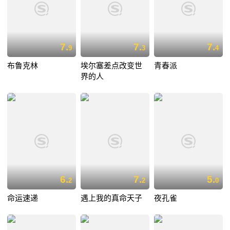
7.
7.
7.
9
3
4
布鲁克林
埃尔塞差点改变世
青春派
界的人
6.
7.
5.
2
2
0
命运速递
遇上我的真命天子
夜孔雀