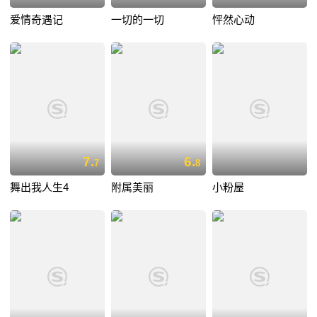
爱情奇遇记
一切的一切
怦然心动
7.
6.
7
8
舞出我人生4
附属美丽
小粉屋