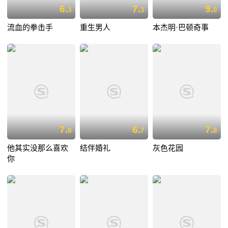
6.
7.
9.
3
3
0
流血的拳击手
重生男人
本杰明·巴顿奇事
7.
6.
7.
8
7
8
他其实没那么喜欢
结伴婚礼
灰色花园
你