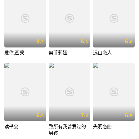
8.
6.
6.
3
6
0
爱你,西蒙
奥菲莉娅
远山恋人
6.
7.
6.
9
4
5
读书会
致所有我曾爱过的
失明恋曲
男孩