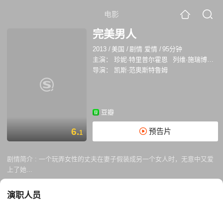
电影
完美男人
2013
/
美国
/
剧情 爱情
/
95分钟
主演：
珍妮·特里普尔霍恩
列维·施瑞博尔
导演：
凯斯·范奥斯特鲁姆
豆瓣
6.
预告片
1
剧情简介 :
一个玩弄女性的丈夫在妻子假装成另一个女人时，无意中又爱
上了她...
演职人员