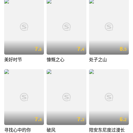
7.
7.
8.
6
4
5
美好时节
慷慨之心
处子之山
7.
7.
6.
4
3
2
寻找心中的你
破风
陪安东尼度过漫长