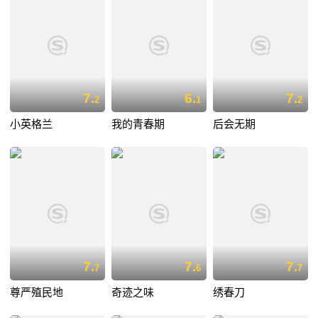
7.
6.
7.
2
1
2
小英格兰
我的青春期
后会无期
7.
7.
7.
7
6
7
尊严殖民地
奇迹之味
绣春刀