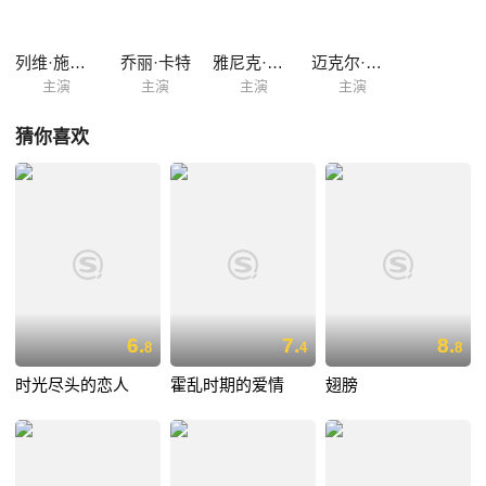
列维·施瑞博尔
乔丽·卡特
雅尼克·范德威尔德
迈克尔·帕斯
主演
主演
主演
主演
猜你喜欢
6.
7.
8.
8
4
8
时光尽头的恋人
霍乱时期的爱情
翅膀