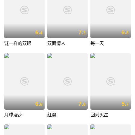
6.
7.
6.
4
3
8
谜一样的双眼
双面情人
每一天
6.
7.
5.
6
8
7
月球漫步
红翼
回到火星