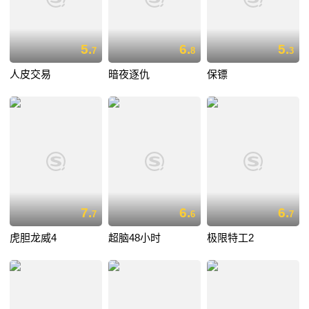
5.
6.
5.
7
8
3
人皮交易
暗夜逐仇
保镖
7.
6.
6.
7
6
7
虎胆龙威4
超脑48小时
极限特工2