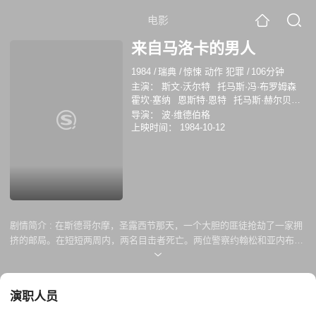
电影
来自马洛卡的男人
1984
/
瑞典
/
惊悚 动作 犯罪
/
106分钟
主演：
斯文·沃尔特
托马斯·冯·布罗姆森
霍坎·塞纳
恩斯特·恩特
托马斯·赫尔贝里
英格瓦·希德沃尔
尼尔斯·延森
汤米·约翰
导演：
波·维德伯格
松
里科·伦贝克
汉斯·维柳斯
斯滕·伦纳
上映时间：
1984-10-12
特
尼娜·贡克
玛格丽特·韦弗斯
GunKarlsson
玛丽·德莱斯科格
剧情简介 :
在斯德哥尔摩，圣露西节那天，一个大胆的匪徒抢劫了一家拥
挤的邮局。在短短两周内，两名目击者死亡。两位警察约翰松和亚内布
林，最先到达犯罪现场，他们追查所有线索，并锁定了一名嫌疑人——一
名傲慢的精英秘密警察，此人被指派保护国家的司法部长。就在这些普通
警察以为他们已经将嫌疑人逼入绝境时，线索开始松动，目击者不再确
演职人员
定，出现了不在场证明，甚至连警察自己也开始怀疑他们所见的一切。是
谁在保护这个嫌疑人，为什么？