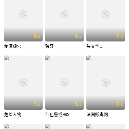
6.
6.
7.
4
5
8
龙潭虎穴
狼牙
头文字D
7.
5.
7.
2
8
8
危险人物
红色警戒999
法国贩毒网