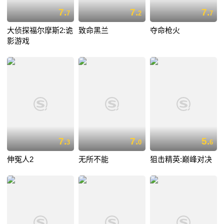
7.
7.
7.
7
2
7
大侦探福尔摩斯2:诡
致命黑兰
夺命枪火
影游戏
7.
7.
5.
3
0
6
伸冤人2
无所不能
狙击精英:巅峰对决