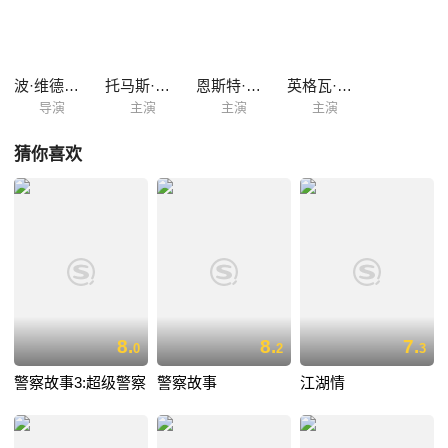
波·维德伯格
托马斯·冯·布罗姆森
恩斯特·恩特
英格瓦·希德沃尔
导演
主演
主演
主演
猜你喜欢
8.
8.
7.
0
2
3
警察故事3:超级警察
警察故事
江湖情