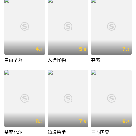
4.
5.
7.
8
8
9
自由坠落
人造怪物
突袭
8.
7.
6.
4
8
5
杀死比尔
边境杀手
三方国界