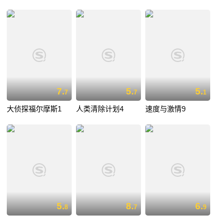
7.
5.
5.
7
7
1
大侦探福尔摩斯1
人类清除计划4
速度与激情9
5.
8.
6.
8
7
9