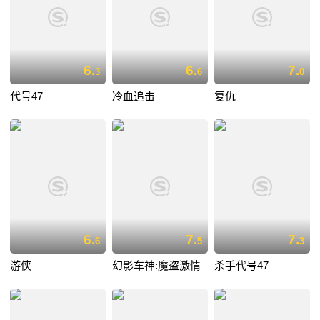
6.
6.
7.
3
6
0
代号47
冷血追击
复仇
6.
7.
7.
6
5
3
游侠
幻影车神:魔盗激情
杀手代号47