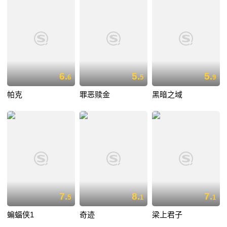
6.
5.
5.
6
5
9
帕克
罪恶赎金
黑暗之域
7.
8.
7.
5
1
1
蝙蝠侠1
奇迹
梁上君子