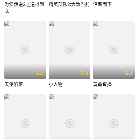
为爱叛逆2之逆战到
精英部队2:大敌当前
沿路而下
底
6.
7.
6.
0
8
4
天使陷落
小人物
玩命直播