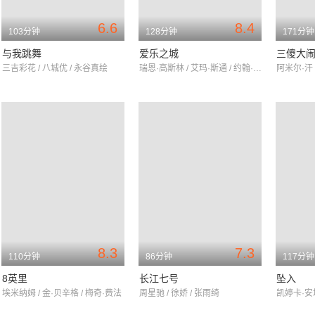
6.6
8.4
103分钟
128分钟
171分钟
与我跳舞
爱乐之城
三傻大
三吉彩花 / 八城优 / 永谷真绘
瑞恩·高斯林 / 艾玛·斯通 / 约翰·传奇
8.3
7.3
110分钟
86分钟
117分钟
8英里
长江七号
坠入
埃米纳姆 / 金·贝辛格 / 梅奇·费法
周星驰 / 徐娇 / 张雨绮