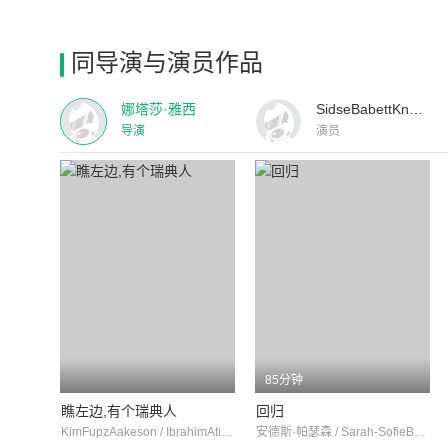
同导演与演员作品
娜塔莎·雅西
SidseBabettKnudsen
导演
演员
85分钟
瞧左边,有个瑞典人
回归
KimFupzAakeson / IbrahimAtillaAgyun / LotteAndersen
安德斯·帕瑟森 / Sarah-SofieBoussnina / PederThomasPedersen