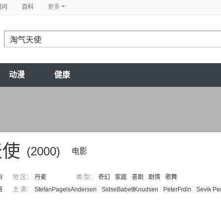
问问
百科
更多
动漫
健康
天使
(2000)
电影
3
地 区：
丹麦
类 型：
奇幻
家庭
喜剧
剧情
歌舞
西
主 演：
StefanPagelsAndersen
SidseBabettKnudsen
PeterFrdin
Sevik Per