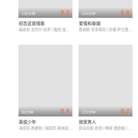
8.2
6.8
106分钟
105分钟
初恋这首情歌
爱情和香烟
福迪亚·瓦尔什-匹罗 / 露西·宝通 / 杰克·莱诺
詹姆斯·甘多菲尼 / 苏珊·萨兰登 / 凯特·温斯莱特
8.4
8.2
98分钟
125分钟
英俊少年
居家男人
海因切·西蒙斯 / 海因茨·莱纳克 / 歌琳德·洛克
尼古拉斯·凯奇 / 蒂娅·里欧妮 / 唐·钱德尔