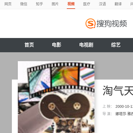
网页
微信
知乎
图片
视频
医疗
汉语
翻译
首页
电影
电视剧
综艺
淘气
上 映：
2000-10-1
导 演：
娜塔莎·雅