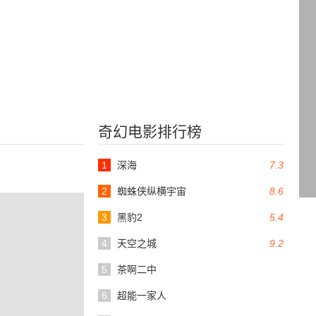
奇幻电影排行榜
1
深海
7.3
2
蜘蛛侠纵横宇宙
8.6
3
黑豹2
5.4
4
天空之城
9.2
5
茶啊二中
6
超能一家人