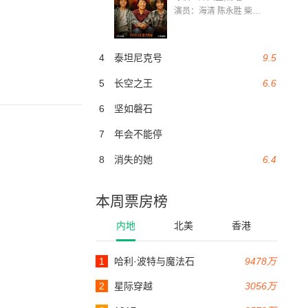
演员：海清 陈永胜 柴烨 王玥婷 万国鹏 美朵达瓦 赵瑞婷 罗解艳 郭莉娜 潘家艳
4
泰坦尼克号
9.5
5
长空之王
6.6
6
坚如磐石
7
年会不能停
8
消失的她
6.4
本周票房榜
内地
北美
香港
1
哈利·波特与魔法石
9478万
2
星际穿越
3056万