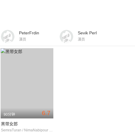
PeterFrdin
Sevik Perl
演员
演员
6.7
90分钟
黑带女郎
SemraTuran / NimaNabipour / Yüksel Isik