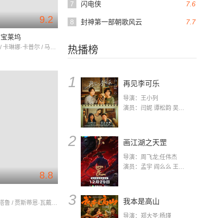
7
闪电侠
7.6
9.2
8
封神第一部朝歌风云
7.7
闹宝莱坞
阿米尔·汗 / 卡琳娜·卡普尔 / 马达范
热播榜
1
再见李可乐
导演：王小列
演员：闫妮 谭松韵 吴京 蒋龙 赵小棠 冯雷 李虎城 平安 小七 小可乐
2
画江湖之天罡
导演：周飞龙;任伟杰
演员：孟宇 阎么么 王凯 郭政建 阎萌萌 杨默 高枫 齐斯伽 刘芊含 马程
8.8
3
我本是高山
凯婷卡·安塔鲁 / 贾斯蒂恩·瓦戴尔 / 李·佩斯
导演：郑大圣;杨瑾