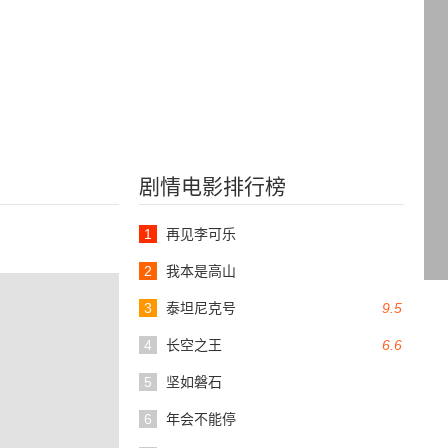
剧情电影排行榜
1
再见李可乐
2
我本是高山
3
泰坦尼克号
9.5
4
长空之王
6.6
5
坚如磐石
6
年会不能停