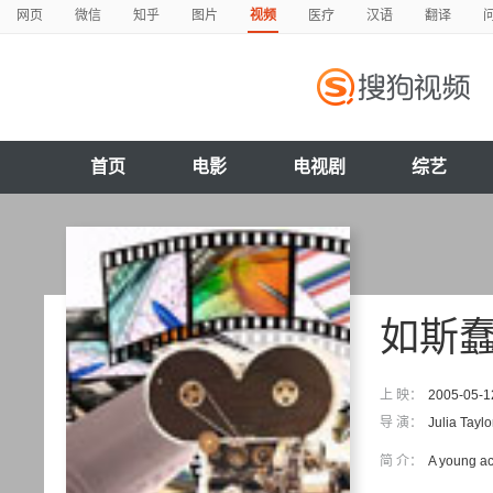
网页
微信
知乎
图片
视频
医疗
汉语
翻译
首页
电影
电视剧
综艺
如斯
上 映：
2005-05-1
导 演：
Julia Taylo
简 介：
A young ac