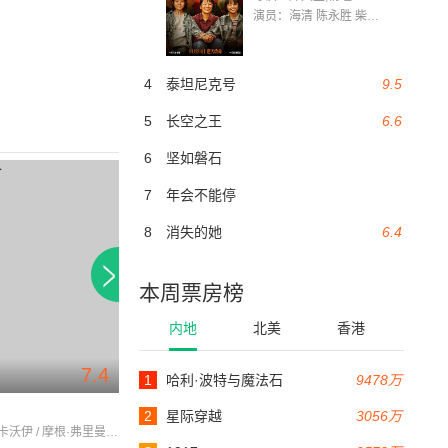
演员：海清 陈永胜 柴烨 王玥婷 万国鹏 美朵达瓦 赵瑞婷 罗解艳 郭莉娜 潘家艳
4
泰坦尼克号
9.5
5
长空之王
6.6
6
坚如磐石
7
年会不能停
8
消失的她
6.4
本周票房榜
内地
北美
香港
7.4
6.8
1
哈利·波特与魔法石
9478万
110分钟
121分钟
糊涂侦探
行动目标希特勒
2
星际穿越
3056万
詹姆斯·麦卡沃伊 / 摩根·弗里曼 / 安吉丽娜·朱莉
史蒂夫·卡瑞尔 / 安妮·海瑟薇 / 道恩·强森