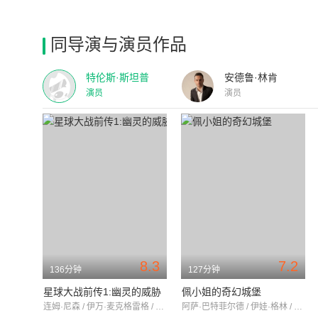
同导演与演员作品
特伦斯·斯坦普
安德鲁·林肯
演员
演员
8.3
7.2
136分钟
127分钟
星球大战前传1:幽灵的威胁
佩小姐的奇幻城堡
连姆·尼森 / 伊万·麦克格雷格 / 娜塔莉·波特曼
阿萨·巴特菲尔德 / 伊娃·格林 / 塞缪尔·杰克逊