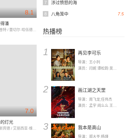
7
涉过愤怒的海
8.1
8
八角笼中
7.5
彼得潘
杰瑞米·桑普特 / 蕾切尔·哈伍德 / 詹森·艾萨克
热播榜
1
再见李可乐
导演：王小列
演员：闫妮 谭松韵 吴京 蒋龙 赵小棠 冯雷 李虎城 平安 小七 小可乐
2
画江湖之天罡
导演：周飞龙;任伟杰
演员：孟宇 阎么么 王凯 郭政建 阎萌萌 杨默 高枫 齐斯伽 刘芊含 马程
7.0
间的灯光
3
我本是高山
迈克尔·法斯宾德 / 艾丽西亚·维坎德 / 蕾切尔·薇兹
导演：郑大圣;杨瑾