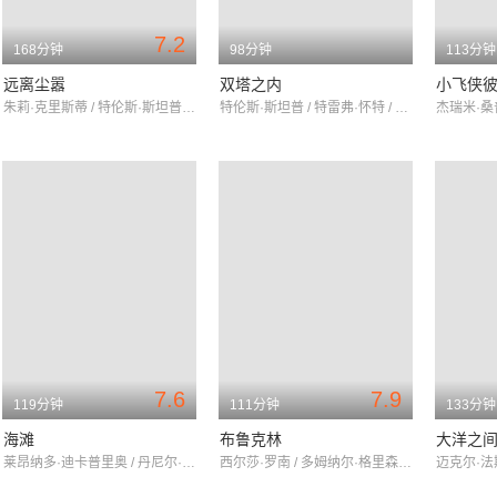
7.2
168分钟
98分钟
113分钟
远离尘嚣
双塔之内
小飞侠
朱莉·克里斯蒂 / 特伦斯·斯坦普 / 彼得·芬奇
特伦斯·斯坦普 / 特雷弗·怀特 / Andrius Zebrauskas
7.6
7.9
119分钟
111分钟
133分钟
海滩
布鲁克林
大洋之
莱昂纳多·迪卡普里奥 / 丹尼尔·约克 / 维吉妮·拉朵嫣
西尔莎·罗南 / 多姆纳尔·格里森 / 艾莫里·科恩