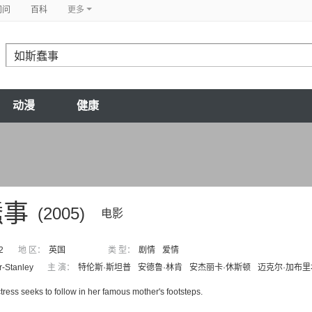
问问
百科
更多
动漫
健康
蠢事
(2005)
电影
2
地 区：
英国
类 型：
剧情
爱情
r-Stanley
主 演：
特伦斯·斯坦普
安德鲁·林肯
安杰丽卡·休斯顿
迈克尔·加布里
tress seeks to follow in her famous mother's footsteps.