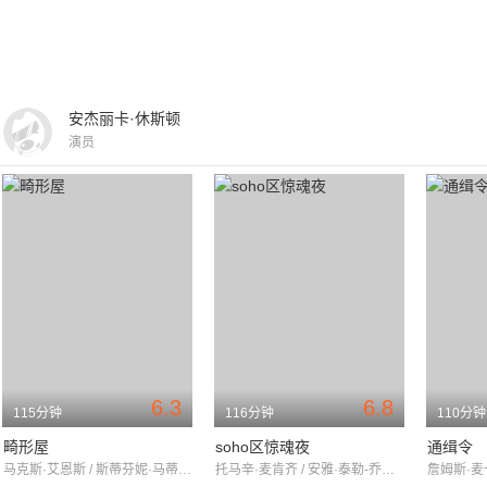
安杰丽卡·休斯顿
演员
6.3
6.8
115分钟
116分钟
110分钟
畸形屋
soho区惊魂夜
通缉令
马克斯·艾恩斯 / 斯蒂芬妮·马蒂尼 / 格伦·克洛斯
托马辛·麦肯齐 / 安雅·泰勒-乔伊 / 马特·史密斯