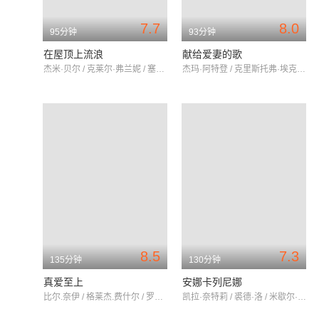
7.7
8.0
95分钟
93分钟
在屋顶上流浪
献给爱妻的歌
杰米·贝尔 / 克莱尔·弗兰妮 / 塞伦·希德
杰玛·阿特登 / 克里斯托弗·埃克莱斯顿 / 瓦妮莎·雷德格雷夫
8.5
7.3
135分钟
130分钟
真爱至上
安娜卡列尼娜
比尔.奈伊 / 格莱杰.费什尔 / 罗里.麦克格莱格
凯拉·奈特莉 / 裘德·洛 / 米歇尔·道克瑞