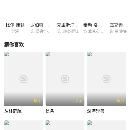
长迅速令贝拉吃尽苦头。爱德华不忍看她受苦希望她放弃孩子，但贝拉却
坚持要生下。分娩当晚，贝拉大量失血，在她命悬一线之际，爱德华将装
有自己吸血毒液的针管插进贝拉心脏。另一边王族也注意到了这个新生
儿，一场撼动吸血鬼、狼人和人类世界的对决正悄悄来袭......
比尔·康顿
罗伯特·帕丁森
克里斯汀·斯图尔特
泰勒·洛特纳
杰克逊·拉斯波恩
导演
饰 爱德华·库伦
饰 贝拉·斯旺
饰 雅克布·布莱克
饰 贾斯帕·
猜你喜欢
6.
7.
6.
1
6
0
丛林奇航
信条
深海异兽