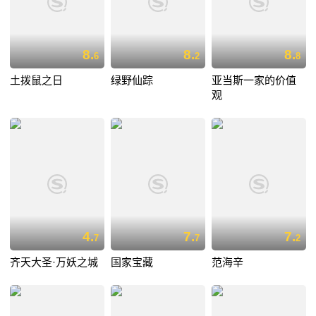
8.
8.
8.
6
2
8
土拨鼠之日
绿野仙踪
亚当斯一家的价值
观
4.
7.
7.
7
7
2
齐天大圣·万妖之城
国家宝藏
范海辛