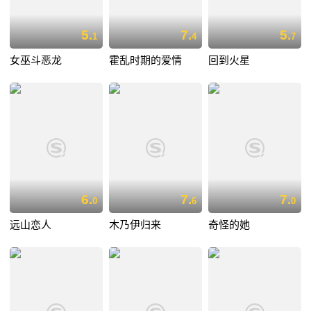
5.
7.
5.
1
4
7
女巫斗恶龙
霍乱时期的爱情
回到火星
6.
7.
7.
0
6
0
远山恋人
木乃伊归来
奇怪的她