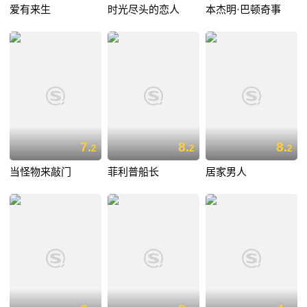
爱有来生
时光尽头的恋人
本杰明·巴顿奇事
7.
8.
8.
2
2
2
当怪物来敲门
菲利普船长
居家男人