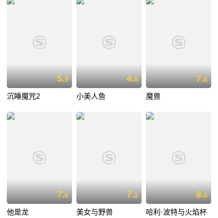
5.
4.
7.
9
8
6
沉睡魔咒2
小美人鱼
魔兽
7.
7.
8.
6
1
8
他是龙
美女与野兽
哈利·波特与火焰杯