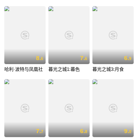
8.
7.
6.
6
6
9
哈利·波特与凤凰社
暮光之城1:暮色
暮光之城3:月食
7.
6.
9.
7
8
0