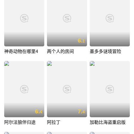
6.
1
神奇动物在哪里4
两个人的房间
墨多多谜境冒险
6.
7.
4
4
阿尔法狼伴归途
阿拉丁
加勒比海盗重启版