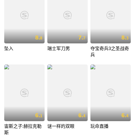
8.
7.
8.
8
7
3
坠入
瑞士军刀男
夺宝奇兵3之圣战奇
兵
6.
6.
6.
1
4
4
宙斯之子:赫拉克勒
谜一样的双眼
玩命直播
斯