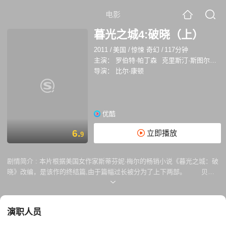
电影
暮光之城4:破晓（上）
2011
/
美国
/
惊悚 奇幻
/
117分钟
主演：
罗伯特·帕丁森
克里斯汀·斯图尔特
导演：
比尔·康顿
优酷
6.
立即播放
9
剧情简介 :
本片根据美国女作家斯蒂芬妮·梅尔的畅销小说《暮光之城：破
晓》改编，是该作的终结篇,由于篇幅过长被分为了上下两部。 贝拉
（克里斯汀·斯图尔特 Kristen Stewart 饰）与爱德华（罗伯特·帕丁森
Robert Pattinson 饰）历经磨难终于踏进了婚姻殿堂。婚 后爱德华和贝拉
去艾思蜜岛上渡蜜月，度过了一段快乐的时光。不久贝拉发现怀孕，蜜月
演职人员
提前结束。狼族担心胎儿会对族人构成威胁决定除掉它。雅各布（泰勒·洛
特纳 Taylor Lautner 饰）为保护贝拉离开狼族，连夜警告库伦家。胎儿生