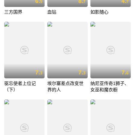
6.
8.
4.
5
7
7
三方国界
血钻
如影随心
7.
7.
7.
3
3
6
驱忘使者上位记
埃尔塞差点改变世
纳尼亚传奇1狮子、
（下）
界的人
女巫和魔衣橱