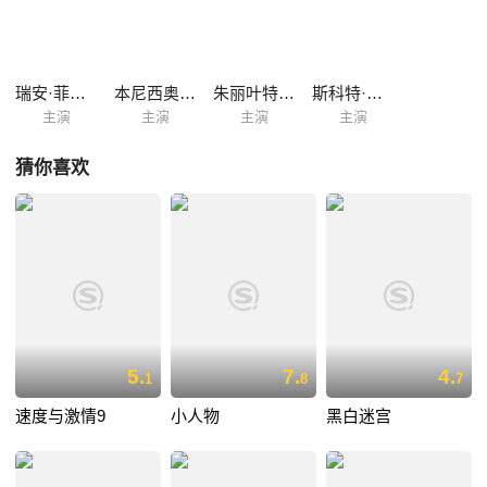
人，在史达克派出的杀手步步逼近之时，帕克也坠入了罗宾一手编织的情
网之中。眼看着搭档鬼迷了心窍，隆巴顿必须做好万全的准备。
瑞安·菲利普
本尼西奥·德尔·托罗
朱丽叶特·刘易斯
斯科特·威尔森
主演
主演
主演
主演
猜你喜欢
5.
7.
4.
1
8
7
速度与激情9
小人物
黑白迷宫