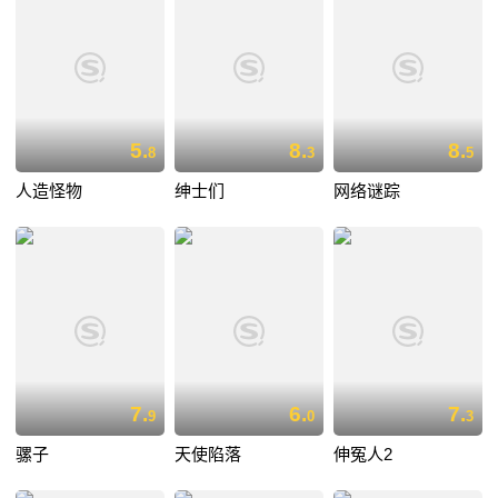
5.
8.
8.
8
3
5
人造怪物
绅士们
网络谜踪
7.
6.
7.
9
0
3
骡子
天使陷落
伸冤人2