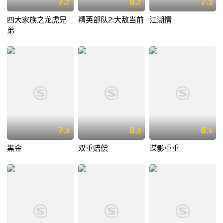
7.
8.
7.
7
7
3
四大家族之龙虎兄
精英部队2:大敌当前
江湖情
弟
7.
8.
8.
8
5
6
黑金
双重赔偿
谍影重重