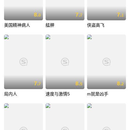
8.
7.
7.
0
7
1
美国精神病人
艋舺
侠盗高飞
7.
8.
8.
7
5
2
局内人
速度与激情5
m就是凶手