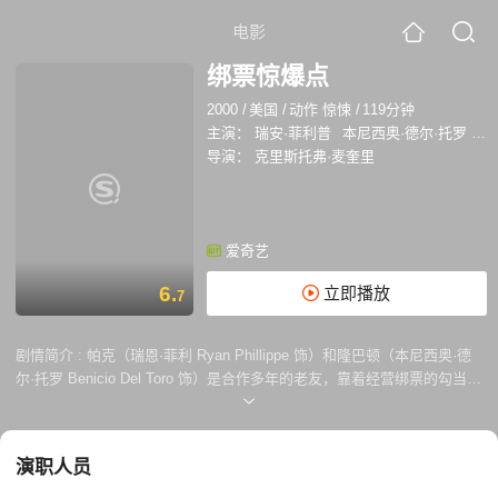
电影
绑票惊爆点
2000
/
美国
/
动作 惊悚
/
119分钟
主演：
瑞安·菲利普
本尼西奥·德尔·托罗
朱
导演：
克里斯托弗·麦奎里
爱奇艺
6.
立即播放
7
剧情简介 :
帕克（瑞恩·菲利 Ryan Phillippe 饰）和隆巴顿（本尼西奥·德
尔·托罗 Benicio Del Toro 饰）是合作多年的老友，靠着经营绑票的勾当从
中牟取暴利。这一次，他们将目标放在了一个名叫罗宾（朱丽叶特·刘易斯
Juliette Lewis 饰）的女人的身上，她的腹中怀着富豪史达克先生（斯科
特·威尔森 Scott Wilson 饰）的孩子，他们决定利用这个孩子，向史达克
演职人员
好好的敲上一笔。 然而，这一次，兄弟两似乎看走了眼。史达克可不是可
以随他们欺负的软蛋，与此同时，看似天真无邪的罗宾亦是一个难缠的女