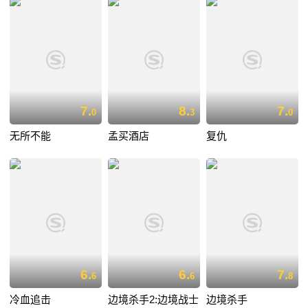
7.
8.
7.
0
3
0
无所不能
孟买酒店
复仇
6.
6.
7.
6
6
8
冷血追击
边境杀手2:边境战士
边境杀手