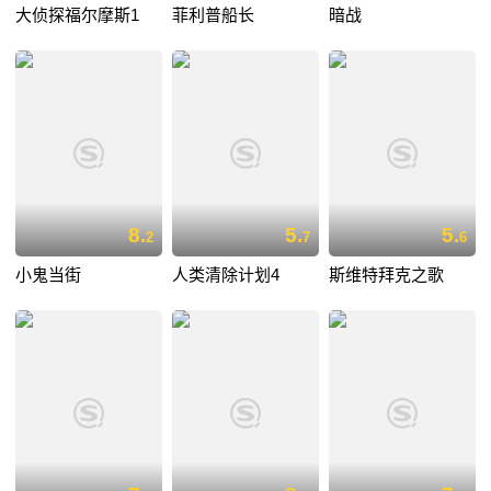
大侦探福尔摩斯1
菲利普船长
暗战
8.
5.
5.
2
7
6
小鬼当街
人类清除计划4
斯维特拜克之歌