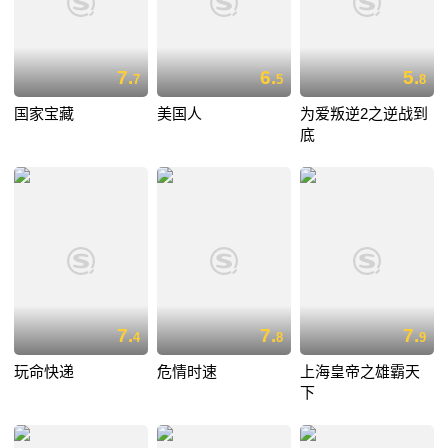
7.
6.
5.
7
5
8
国家宝藏
美国人
为爱叛逆2之逆战到
底
7.
7.
7.
4
8
9
玩命快递
危情时速
上海皇帝之雄霸天
下