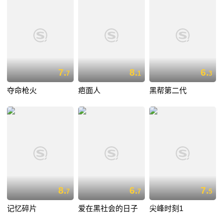
7.
8.
6.
7
1
3
夺命枪火
疤面人
黑帮第二代
8.
6.
7.
7
7
5
记忆碎片
爱在黑社会的日子
尖峰时刻1