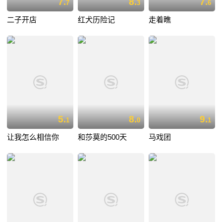
7.
8.
7.
7
3
6
二子开店
红犬历险记
走着瞧
5.
8.
9.
1
0
1
让我怎么相信你
和莎莫的500天
马戏团