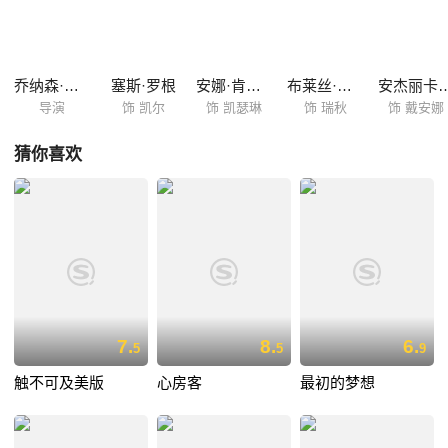
责亚当的情绪疏导，表面上专业镇定为人排忧解难的她，生活和感情上却
是一团糟。两个失意的人，在疾病这个特殊的环境下相遇，从最初的误会
到和解，他们逐渐的感觉到，也许这个世界上最重要的东西就在自己的身
边。 影片由编剧威尔·里瑟尔的真实经历改编而成，...
乔纳森·莱文
塞斯·罗根
安娜·肯德里克
布莱丝·达拉斯·霍华德
安杰丽卡·
导演
饰 凯尔
饰 凯瑟琳
饰 瑞秋
饰 戴安娜
猜你喜欢
7.
8.
6.
5
5
9
触不可及美版
心房客
最初的梦想