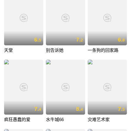
6.
7.
6.
5
2
8
天堂
别告诉她
一条狗的回家路
7.
8.
7.
4
4
5
疯狂愚蠢的爱
水牛城66
灾难艺术家