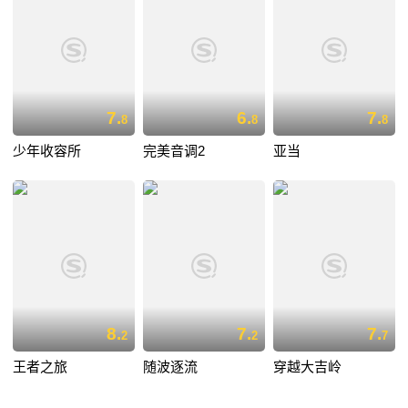
7.
6.
7.
8
8
8
少年收容所
完美音调2
亚当
8.
7.
7.
2
2
7
王者之旅
随波逐流
穿越大吉岭