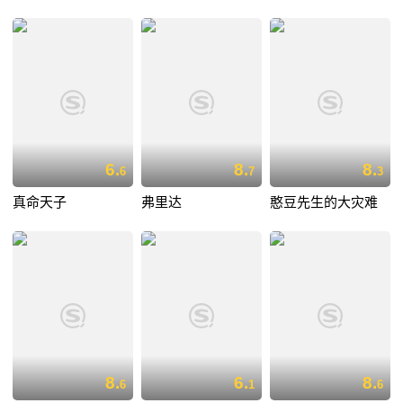
6.
8.
8.
6
7
3
真命天子
弗里达
憨豆先生的大灾难
8.
6.
8.
6
1
6