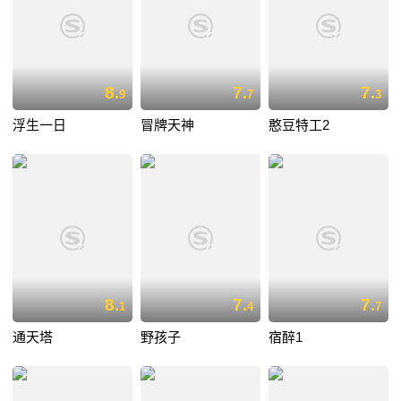
8.
7.
7.
9
7
3
浮生一日
冒牌天神
憨豆特工2
8.
7.
7.
1
4
7
通天塔
野孩子
宿醉1