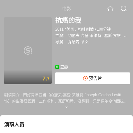
电影
抗癌的我
2011
/
美国
/
喜剧 剧情
/
100分钟
主演：
约瑟夫·高登-莱维特
塞斯·罗根
安娜
导演：
乔纳森·莱文
豆瓣
7.
预告片
7
剧情简介 :
四好青年亚当（约瑟夫·高登-莱维特 Joseph Gordon-Levitt
饰）的生活很圆满，工作顺利，家庭和睦，没想到，只是偶尔令他困扰的
背痛居然被确诊为治愈率50/50的癌症。疾病的打击，女友瑞秋（布莱丝·
达拉斯·霍华德 Bryce Dallas Howard 饰 ）的 离去，母亲的悲伤让原本自
信面对病魔的亚当逐渐的感到沮丧和绝望，只有死党凯尔（塞斯·罗根
演职人员
Seth Rogen 饰）一直用他特有的方式不离不弃的陪伴在他的身边。凯瑟
琳（安娜·肯德里克 Anna Kendrick 饰）是一名缺乏经验的心理医生，负