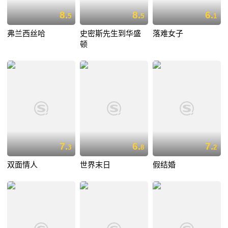
8.
8.
6.
5
5
1
弗兰西丝哈
史密斯先生到华盛
落难女子
顿
7.
6.
7.
3
8
2
双面情人
世界末日
假结婚