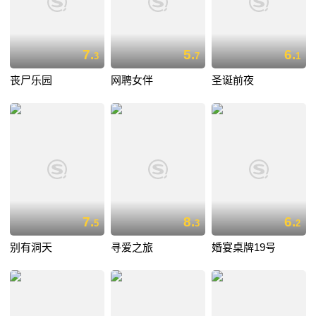
7.
5.
6.
3
7
1
丧尸乐园
网聘女伴
圣诞前夜
7.
8.
6.
5
3
2
别有洞天
寻爱之旅
婚宴桌牌19号