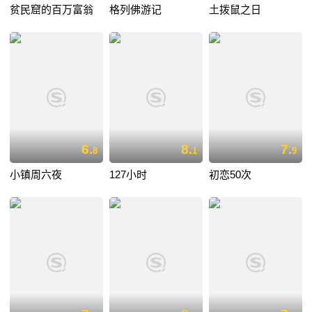
贫民窟的百万富翁
格列佛游记
土拨鼠之日
6.
8.
7.
8
1
9
小镇周六夜
127小时
初恋50次