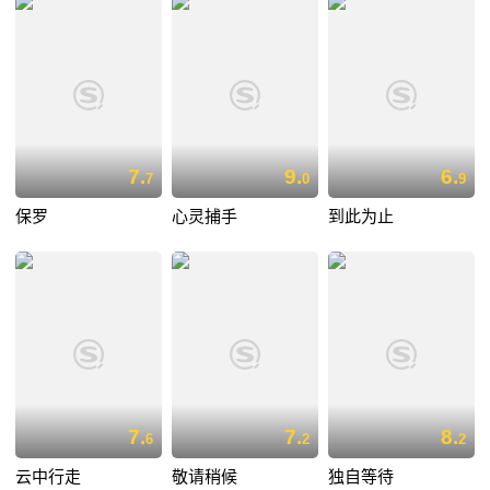
7.
9.
6.
7
0
9
保罗
心灵捕手
到此为止
7.
7.
8.
6
2
2
云中行走
敬请稍候
独自等待