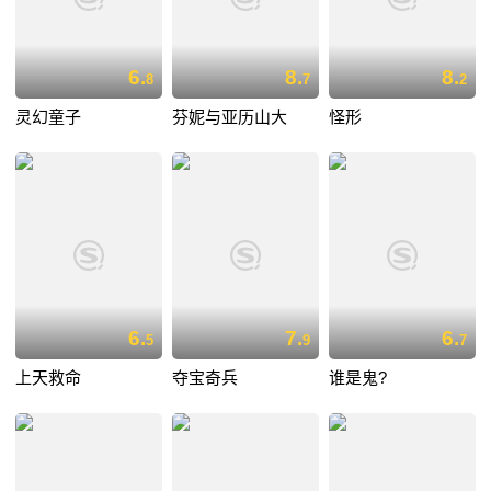
6.
8.
8.
8
7
2
灵幻童子
芬妮与亚历山大
怪形
6.
7.
6.
5
9
7
上天救命
夺宝奇兵
谁是鬼?