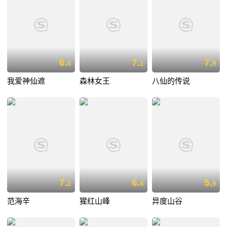
6.
7.
7.
6
1
9
我爱神仙遮
森林女王
八仙的传说
7.
6.
5.
2
4
9
范海辛
猩红山峰
异度山谷