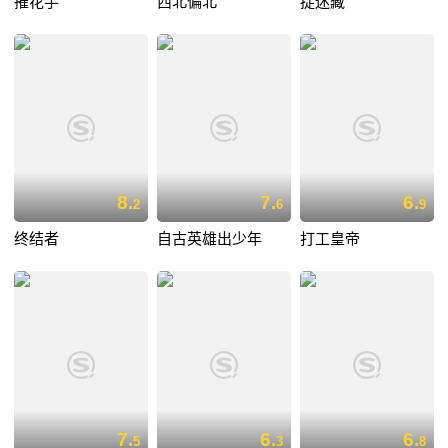
摧花手
西北偏北
捉迷藏
8.
7.
6.
2
6
9
终结者
自古英雄出少年
打工皇帝
7.
6.
6.
5
3
8