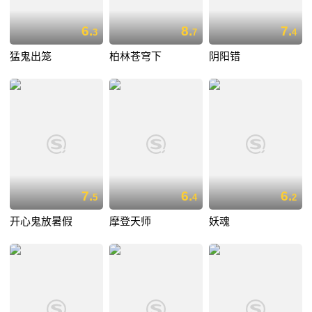
6.
8.
7.
3
7
4
猛鬼出笼
柏林苍穹下
阴阳错
7.
6.
6.
5
4
2
开心鬼放暑假
摩登天师
妖魂