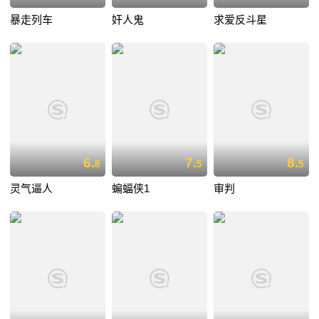
暴走列车
奸人鬼
求爱反斗星
6.
7.
8.
8
5
5
灵气逼人
蝙蝠侠1
审判