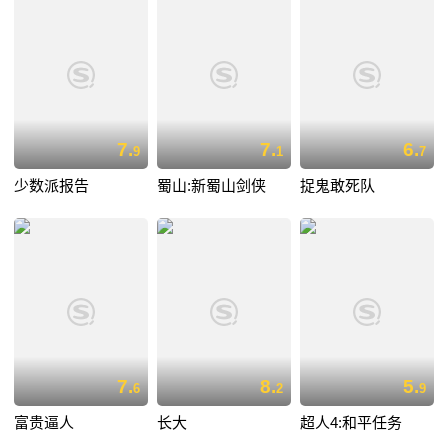
7.
7.
6.
9
1
7
少数派报告
蜀山:新蜀山剑侠
捉鬼敢死队
7.
8.
5.
6
2
9
富贵逼人
长大
超人4:和平任务