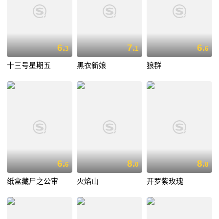
6.
7.
6.
3
1
6
十三号星期五
黑衣新娘
狼群
6.
8.
8.
6
0
8
纸盒藏尸之公审
火焰山
开罗紫玫瑰