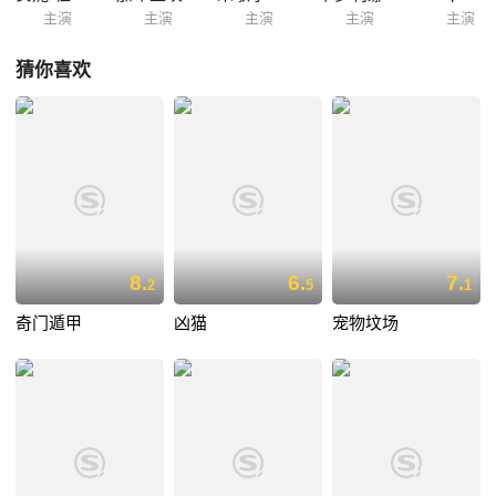
主演
主演
主演
主演
主演
猜你喜欢
8.
6.
7.
2
5
1
奇门遁甲
凶猫
宠物坟场