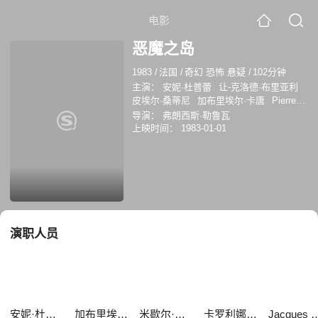
电影
恶魔之岛
1983
/
法国
/
奇幻 恐怖 悬疑
/
102分钟
主演：
安妮·杜普蕾
让-克洛德·布里亚利
皮埃尔·桑蒂尼
加布里埃尔·卡唐
Pierre
Santini
米歇尔·莫雷蒂
安德烈·卢耶
卡罗
导演：
弗朗西斯·勒鲁瓦
利娜·西奥尔
Jacques Marbeuf
伊芙琳·丹
上映时间：
1983-01-01
德丽
安妮·高蒂尔
演职人员
安妮·杜普蕾
加布里埃尔·卡唐
米歇尔·莫雷蒂
卡罗利娜·西奥尔
Jacques Ma