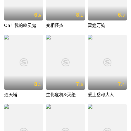
6.
8.
6.
6
1
3
Oh！我的幽灵鬼
变相怪杰
雷霆万钧
8.
7.
7.
1
5
4
通天塔
生化危机3:灭绝
爱上岳母大人