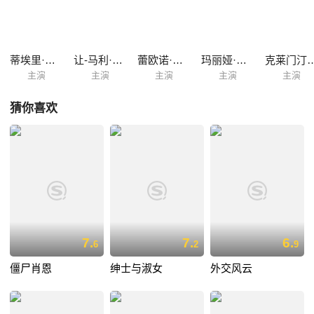
去。 正所谓祸不单行，随即而来的车祸夺去西蒙的性命。一缕怨念盘桓人
间，竟托生在文森特刚刚出世的儿子身上。从此，这个顽皮愤怒的小家伙
向他的父亲展开了复仇……
蒂埃里·莱尔米特
让-马利·文灵
蕾欧诺·瓦特林
玛丽娅·帕科姆
克莱门汀·塞
主演
主演
主演
主演
主演
猜你喜欢
7.
7.
6.
6
2
9
僵尸肖恩
绅士与淑女
外交风云