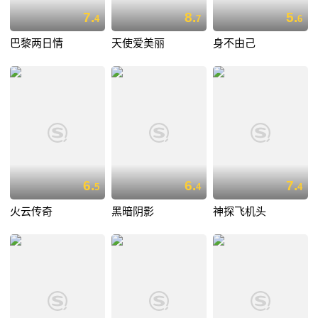
7.
8.
5.
4
7
6
巴黎两日情
天使爱美丽
身不由己
6.
6.
7.
5
4
4
火云传奇
黑暗阴影
神探飞机头