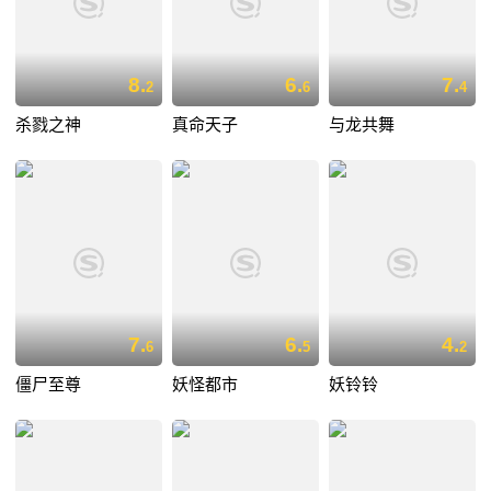
8.
6.
7.
2
6
4
杀戮之神
真命天子
与龙共舞
7.
6.
4.
6
5
2
僵尸至尊
妖怪都市
妖铃铃