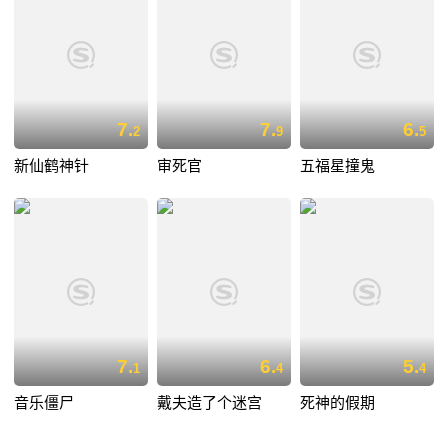
7.
7.
6.
2
9
5
新仙鹤神针
审死官
五福星撞鬼
7.
6.
5.
1
4
4
音乐僵尸
戴夫造了个迷宫
死神的假期