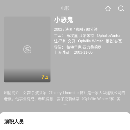
电影
小恶鬼
2003
/
法国
/
喜剧
/
90分钟
主演：
蒂埃里·莱尔米特
OphélieWinter
让-马利·文灵
Ophélie Winter
蕾欧诺·瓦特
林
玛丽娅·帕科姆
莉兹·拉美特利
克莱门
导演：
帕特里克·亚力桑德罗
汀·塞拉里耶
齐莉娅·切尔顿
米歇尔·穆勒
上映时间：
2003-11-05
让-路易·里夏尔
7.
2
剧情简介 :
文森特·波莱尔（Thierry Lhermitte 饰）是一家大型建筑公司的
老板，他事业有成，春风得意，妻子克莉丝蒂（Ophélie Winter 饰）美丽
迷人，怀孕待产。与之形成鲜明对照，小人物西蒙·瓦里尔特（Michel
Muller 饰）则过着穷困潦倒的生活。他是一名建筑专业的落榜生，如今则
沦落街头，靠为人素描赚取生活费，几同乞丐。某天，西蒙路过一个建筑
演职人员
工地，惊奇地发现该建筑的设计竟出自他之手。原来，是文森特偷去了西
蒙的创意，赚得盆满钵元。愤懑的西蒙前去讨要说法，却被粗鲁地赶了出