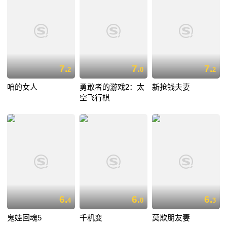
7.
7.
7.
2
0
2
咱的女人
勇敢者的游戏2：太
新抢钱夫妻
空飞行棋
6.
6.
6.
4
0
3
鬼娃回魂5
千机变
莫欺朋友妻