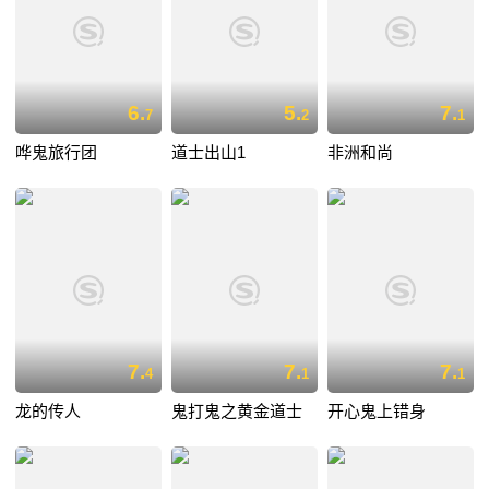
6.
5.
7.
7
2
1
哗鬼旅行团
道士出山1
非洲和尚
7.
7.
7.
4
1
1
龙的传人
鬼打鬼之黄金道士
开心鬼上错身