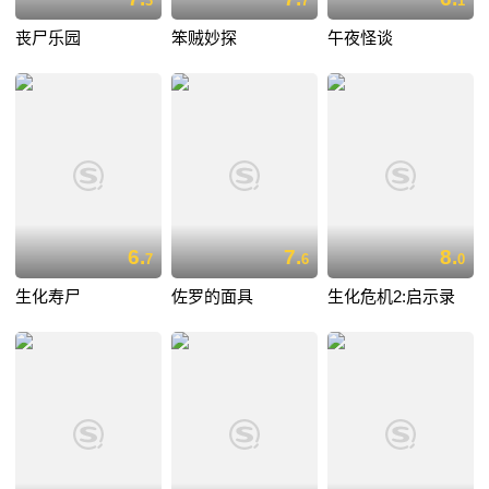
3
7
1
丧尸乐园
笨贼妙探
午夜怪谈
6.
7.
8.
7
6
0
生化寿尸
佐罗的面具
生化危机2:启示录