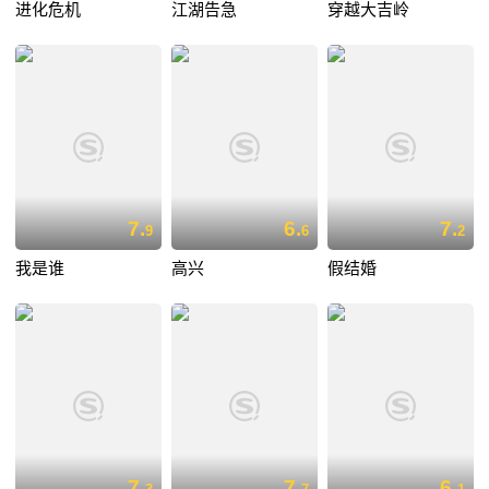
进化危机
江湖告急
穿越大吉岭
7.
6.
7.
9
6
2
我是谁
高兴
假结婚
7.
7.
6.