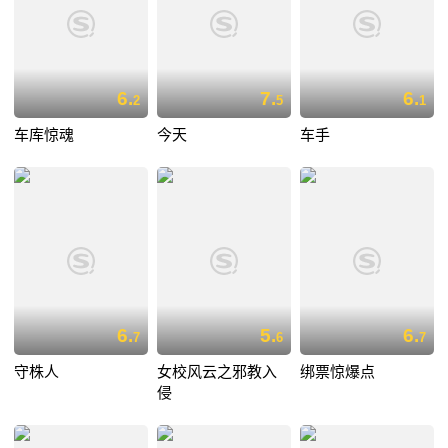
6.
7.
6.
2
5
1
车库惊魂
今天
车手
6.
5.
6.
7
6
7
守株人
女校风云之邪教入
绑票惊爆点
侵