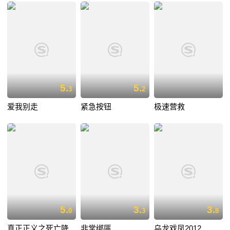
5.
5.
3
2
爱我别走
紧急按钮
极速营救
5.
3.
3.
0
3
8
真正正义之死亡降
非常绑匪
乌龙戏凤2012