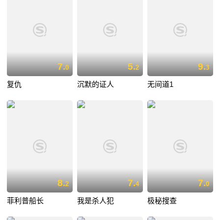
7.
5.
9.
0
2
3
复仇
沉默的证人
无间道1
8.
7.
7.
2
4
0
菲利普船长
我是杀人犯
极秘搜查