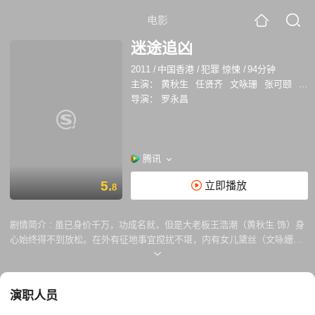
电影
迷途追凶
2011
/
中国香港
/
犯罪 惊悚
/
94分钟
主演：
黄秋生
任贤齐
文咏珊
张可颐
卢
导演：
罗永昌
腾讯
5.
立即播放
8
剧情简介 :
虽已身价千万，功成名就，但是大老板王浩潮（黄秋生 饰）身
心始终得不到放松。在外有征地事宜搅扰不堪，内有女儿黛丝（文咏姗
饰）青春叛逆，沉湎毒品无法自拔。在一次父女争吵过后，黛丝神秘失
踪，不久一段绑架录像便送到王的手中。起初以为是女儿布下的骗局，王
只得被迫就范。谁知五千万赎金奉出，女儿仍不见下落。万般无奈，他委
演职人员
托忠心耿耿的保镖——曾经混过江湖的阿初（任贤齐 饰）调查女儿行踪，
最终见到的却是黛丝冰冷的尸体。 王悲痛欲绝，发誓要让绑匪付出代