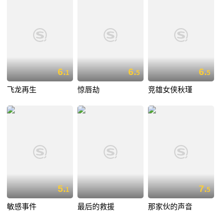
6.
6.
6.
1
5
5
飞龙再生
惊唇劫
竞雄女侠秋瑾
5.
7.
1
5
敏感事件
最后的救援
那家伙的声音