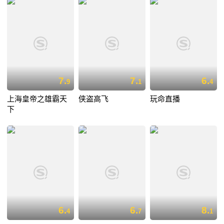
7.
7.
6.
9
1
4
上海皇帝之雄霸天
侠盗高飞
玩命直播
下
6.
6.
8.
4
7
1