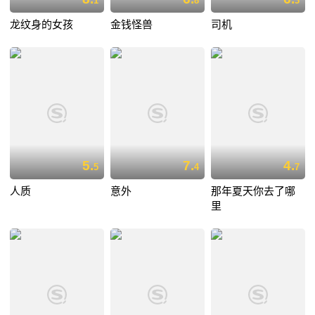
1
8
3
龙纹身的女孩
金钱怪兽
司机
5.
7.
4.
5
4
7
人质
意外
那年夏天你去了哪
里