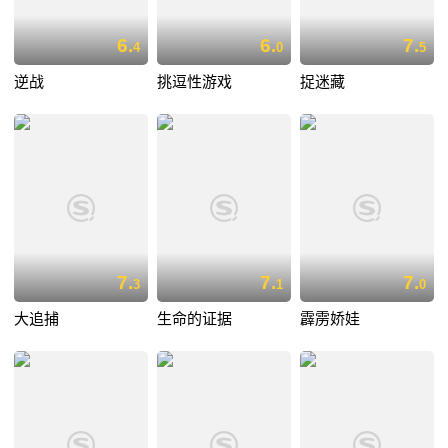
6.
6.
7.
4
0
5
逆战
挑逗性游戏
捉迷藏
7.
7.
7.
3
1
0
大追捕
生命的证据
霹雳娇娃