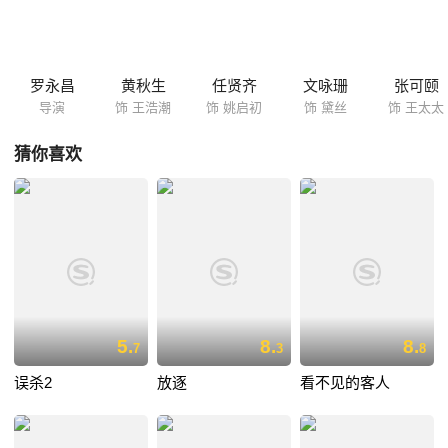
价。他向所有人隐瞒黛丝已死的事实，单单倚重阿初与其一起踏上复仇的
征途。因果报应，丝毫不爽……
罗永昌
黄秋生
任贤齐
文咏珊
张可颐
导演
饰 王浩潮
饰 姚启初
饰 黛丝
饰 王太太
猜你喜欢
5.
8.
8.
7
3
8
误杀2
放逐
看不见的客人