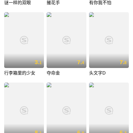
谜一样的双眼
摧花手
有你我不怕
3.
7.
7.
1
4
8
行李箱里的少女
夺命金
头文字D
8.
6.
6.