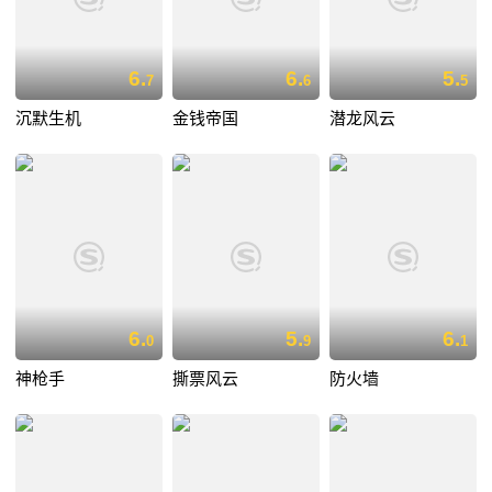
6.
6.
5.
7
6
5
沉默生机
金钱帝国
潜龙风云
6.
5.
6.
0
9
1
神枪手
撕票风云
防火墙