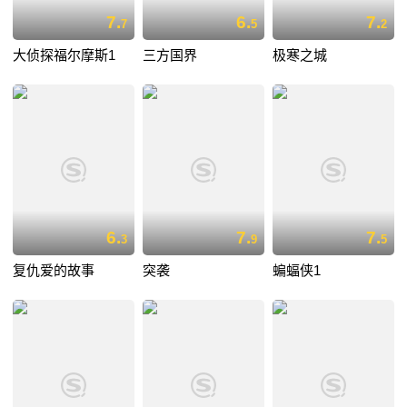
7.
6.
7.
7
5
2
大侦探福尔摩斯1
三方国界
极寒之城
6.
7.
7.
3
9
5
复仇爱的故事
突袭
蝙蝠侠1