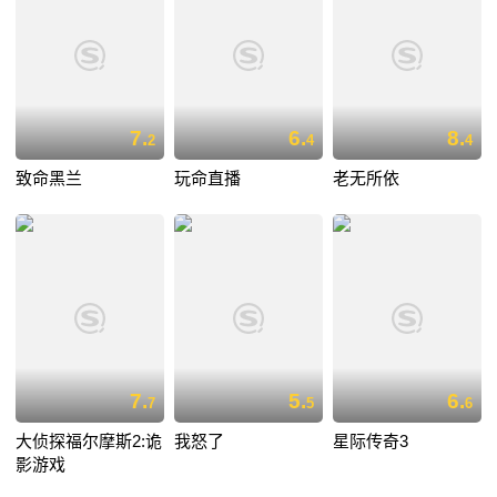
7.
6.
8.
2
4
4
致命黑兰
玩命直播
老无所依
7.
5.
6.
7
5
6
大侦探福尔摩斯2:诡
我怒了
星际传奇3
影游戏