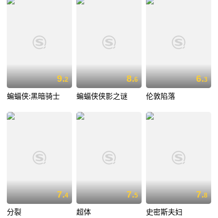
9.
8.
6.
2
6
3
蝙蝠侠:黑暗骑士
蝙蝠侠侠影之谜
伦敦陷落
7.
7.
7.
4
5
8
分裂
超体
史密斯夫妇