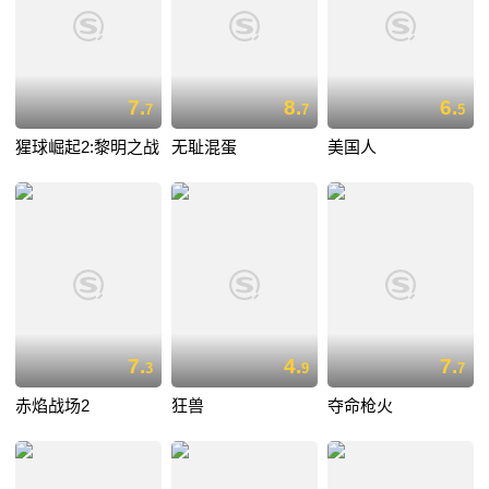
7.
8.
6.
7
7
5
猩球崛起2:黎明之战
无耻混蛋
美国人
7.
4.
7.
3
9
7
赤焰战场2
狂兽
夺命枪火