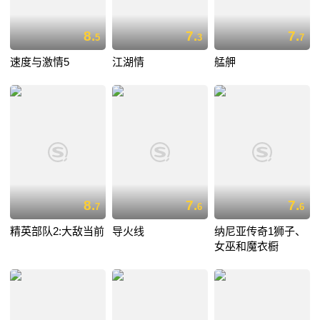
8.
7.
7.
5
3
7
速度与激情5
江湖情
艋舺
8.
7.
7.
7
6
6
精英部队2:大敌当前
导火线
纳尼亚传奇1狮子、
女巫和魔衣橱