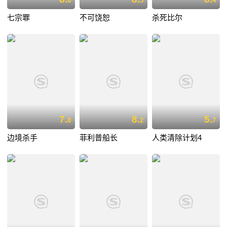
8
5
4
七宗罪
不可饶恕
杀死比尔
7.
8.
5.
8
2
7
边境杀手
菲利普船长
人类清除计划4