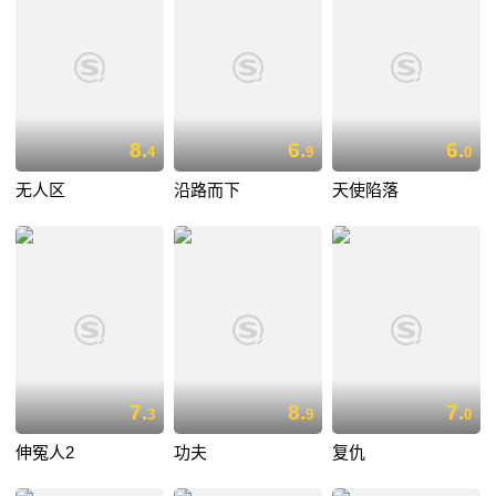
8.
6.
6.
4
9
0
无人区
沿路而下
天使陷落
7.
8.
7.
3
9
0
伸冤人2
功夫
复仇