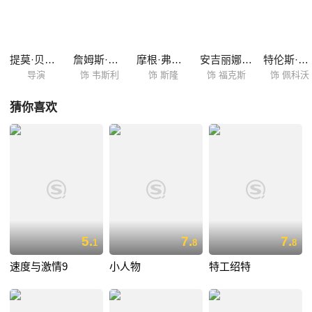
刺杀对象，从而顺应命运的安排。卫斯理很快凭借优异的天赋掌握一系列
暗杀手段成为组织一员，开始执行命运赋予的任务，并逐渐接近向十字寻
仇的目标，终于，史隆令卫斯理远赴东欧刺杀十字，但在这次任务中，卫
斯理意外发现了组织内部的阴谋，而这一次，他不再用逃避解决问题。 本
提莫·贝克曼贝托夫
詹姆斯·麦卡沃伊
摩根·弗里曼
安吉丽娜·朱莉
特伦斯·斯坦普
片获2009年英国帝国电...
导演
饰 韦斯利
饰 斯隆
饰 福克斯
饰 佩科沃
猜你喜欢
5.
7.
7.
1
8
8
速度与激情9
小人物
特工绍特