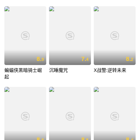
8.
7.
8.
9
4
2
蝙蝠侠黑暗骑士崛
沉睡魔咒
X战警:逆转未来
起
8.
8.
8.