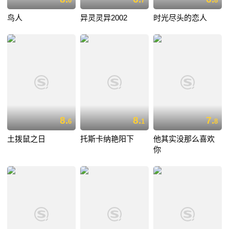
0
7
8
鸟人
异灵灵异2002
时光尽头的恋人
8.
8.
7.
6
1
8
土拨鼠之日
托斯卡纳艳阳下
他其实没那么喜欢
你