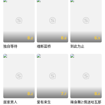
8.
8.
6.
2
8
9
独自等待
魂断蓝桥
到此为止
8.
7.
8.
2
7
0
居家男人
爱有来生
辣身舞2:情迷哈瓦那