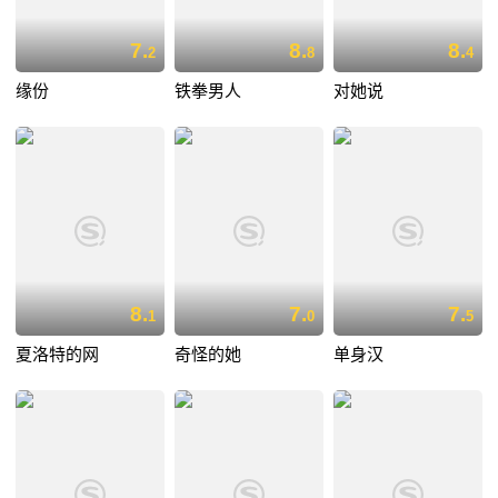
7.
8.
8.
2
8
4
缘份
铁拳男人
对她说
8.
7.
7.
1
0
5
夏洛特的网
奇怪的她
单身汉