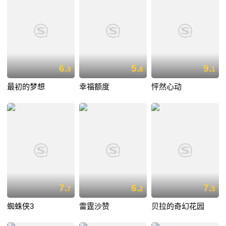
6.
5.
9.
9
8
1
最初的梦想
幸福额度
怦然心动
7.
6.
7.
7
2
5
蜘蛛侠3
雷霆沙赞
贝拉的奇幻花园