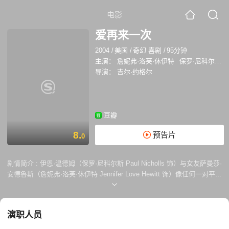
电影
爱再来一次
2004
/
美国
/
奇幻 喜剧
/
95分钟
主演：
詹妮弗·洛芙·休伊特
保罗·尼科尔斯
导演：
吉尔·约格尔
豆瓣
8.
预告片
0
剧情简介 :
伊恩·温德姆（保罗·尼科尔斯 Paul Nicholls 饰）与女友萨曼莎·
安德鲁斯（詹妮弗·洛芙·休伊特 Jennifer Love Hewitt 饰）像任何一对平凡
的情侣一样，每天忙着自己的生活，很少时间独处。一次争吵过后，前来
道歉的peter犹豫着要不要上出租车，因为这份犹豫女友选择离开。不到一
分种，出租车 在前面街口与一辆卡车相撞，女友香消玉陨。 悲痛万分的
演职人员
peter在次日清晨醒来发现又回到了之前的一天，女友安然无恙，一切按照
既定步骤发展。如果再来一次，Peter不敢想着居然成为事实。他放下一