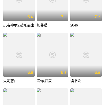
6.
7.
7.
6
8
7
忍者神龟2:破影而出
加菲猫
2046
6.
8.
6.
5
3
9
失明恋曲
爱你,西蒙
读书会