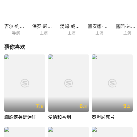
切业务，与女友登山、散步、彼此倾诉，爱意缠绵。 到了那个决定性的夜
晚，那辆夺命的出租车上，他毫不犹豫地上车，并且在致命的一击来到之
时，俯身保护她。 如果再来一次，他会用生命来爱她。
吉尔·约格尔
保罗·尼科尔斯
汤姆·威尔金森
黛安娜·哈卡索
露茜·达文波特
导演
主演
主演
主演
主演
猜你喜欢
7.
6.
9.
6
8
5
蜘蛛侠英雄远征
爱情和香烟
泰坦尼克号