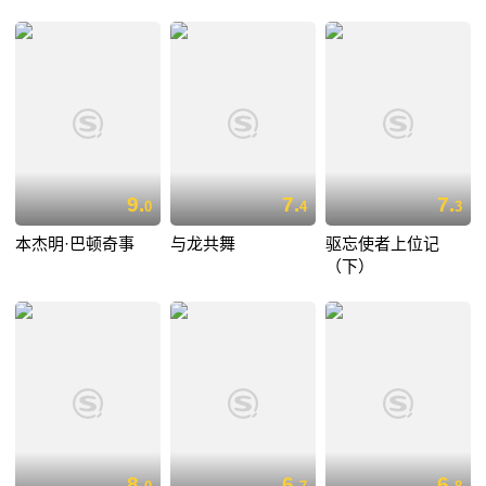
9.
7.
7.
0
4
3
本杰明·巴顿奇事
与龙共舞
驱忘使者上位记
（下）
8.
6.
6.