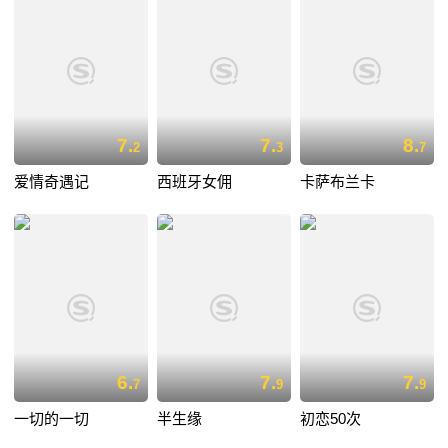
7.
7.
8.
2
3
7
爱情奇遇记
西班牙女佣
卡萨布兰卡
6.
7.
7.
7
9
9
一切的一切
半生缘
初恋50次