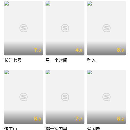
7.
4.
8.
3
8
8
长江七号
另一个时间
坠入
8.
7.
8.
0
7
2
诺丁山
瑞士军刀男
爱国者