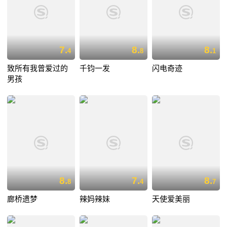
7.
8.
8.
4
8
1
致所有我曾爱过的
千钧一发
闪电奇迹
男孩
8.
7.
8.
8
4
7
廊桥遗梦
辣妈辣妹
天使爱美丽