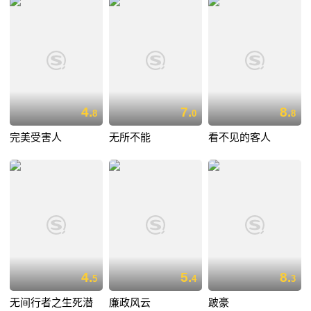
4.
7.
8.
8
0
8
完美受害人
无所不能
看不见的客人
4.
5.
8.
5
4
3
无间行者之生死潜
廉政风云
跛豪