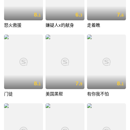
8.
6.
7.
1
3
6
怒火救援
嫌疑人x的献身
走着瞧
8.
7.
8.
1
9
1
门徒
美国黑帮
有你我不怕