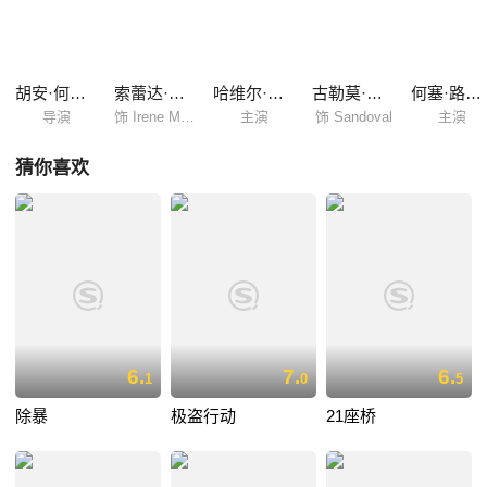
死亡现场所震撼，本杰明执着地展开调查，从此卷入这桩扑朔迷离的爱恨
疑案之中…… 本片荣获2010年第82届奥斯卡金像奖最佳外语片奖；2009
年哈瓦那电影节观众奖、最佳男主角奖（Ricardo Darín）、最佳导演奖、
最佳音乐奖、评审团特别奖。
胡安·何塞·坎帕内利亚
索蕾达·维拉米尔
哈维尔·戈迪诺
古勒莫·法兰塞拉
何塞·路易斯·加尔西
导演
饰 Irene Menéndez Hastings
主演
饰 Sandoval
主演
猜你喜欢
6.
7.
6.
1
0
5
除暴
极盗行动
21座桥