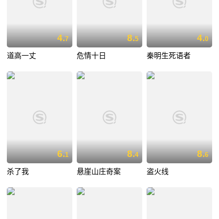
4.
8.
4.
7
5
0
道高一丈
危情十日
秦明生死语者
6.
8.
8.
1
4
6
杀了我
悬崖山庄奇案
盗火线