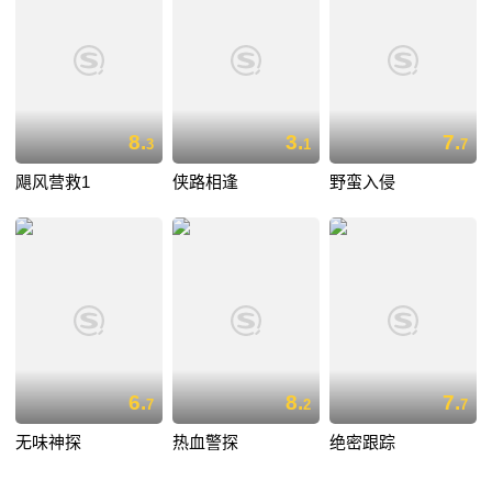
8.
3.
7.
3
1
7
飓风营救1
侠路相逢
野蛮入侵
6.
8.
7.
7
2
7
无味神探
热血警探
绝密跟踪