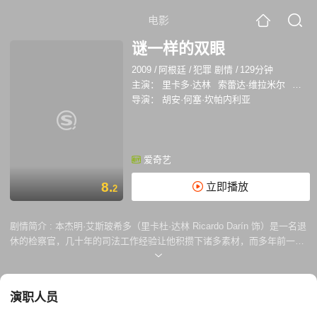
电影
谜一样的双眼
2009
/
阿根廷
/
犯罪 剧情
/
129分钟
主演：
里卡多·达林
索蕾达·维拉米尔
巴勃罗
导演：
胡安·何塞·坎帕内利亚
爱奇艺
8.
立即播放
2
剧情简介 :
本杰明·艾斯玻希多（里卡杜·达林 Ricardo Darín 饰）是一名退
休的检察官，几十年的司法工作经验让他积攒下诸多素材，而多年前一起
奸杀案始终让他念念不忘，他希望将其付梓出版，了却心愿。25年前，23
岁的美丽女教师莉莉安娜·科洛托（Carla Quevedo 饰）和银行职员里杜卡
·莫拉莱斯（帕博罗·拉格 Pablo Rago 饰）相识相恋，然而就在两人已谈
演职人员
婚论嫁之际，莉莉安娜在公寓被人残忍强暴并杀害。是时司法腐败，为求
尽快结案，本杰明的同事甚至随便找个外来移民顶罪。也许是为莉莉安娜