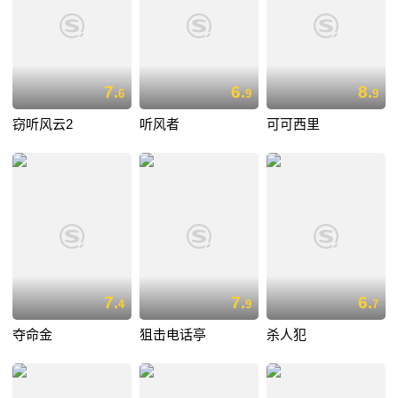
7.
6.
8.
6
9
9
窃听风云2
听风者
可可西里
7.
7.
6.
4
9
7
夺命金
狙击电话亭
杀人犯