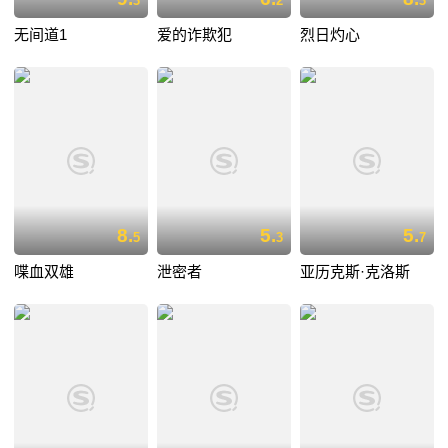
3
2
3
无间道1
爱的诈欺犯
烈日灼心
8.
5.
5.
5
3
7
喋血双雄
泄密者
亚历克斯·克洛斯