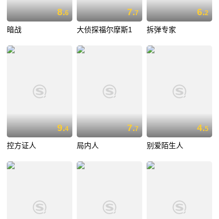
8.
7.
6.
6
7
2
暗战
大侦探福尔摩斯1
拆弹专家
9.
7.
4.
4
7
5
控方证人
局内人
别爱陌生人