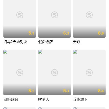
5.
6.
8.
9
3
0
扫毒2天地对决
假面饭店
无双
8.
5.
8.
5
3
4
网络谜踪
吹哨人
兵临城下