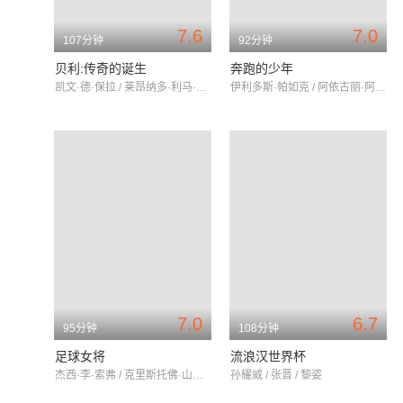
7.6
7.0
107分钟
92分钟
贝利:传奇的诞生
奔跑的少年
凯文·德·保拉 / 莱昂纳多·利马·卡瓦柳 / 塞乌·乔奇
伊利多斯·帕如克 / 阿依古丽·阿不都拉 / 阿拉法特·尼加提
7.0
6.7
95分钟
108分钟
足球女将
流浪汉世界杯
杰西·李·索弗 / 克里斯托佛·山德 / 卡莉·许洛德
孙耀威 / 张晋 / 黎姿