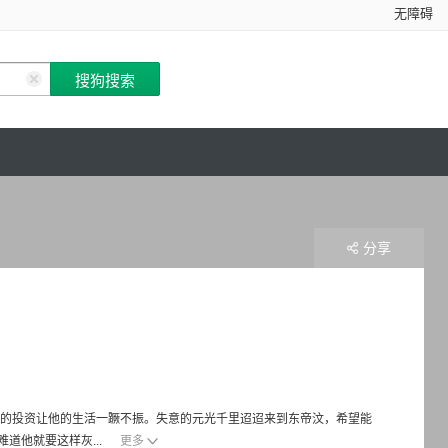
无障碍
分享
败的投资让他的生活一蹶不振。失意的元光千里迢迢来到东帝汶，希望能
道他就要这样灰...
更多