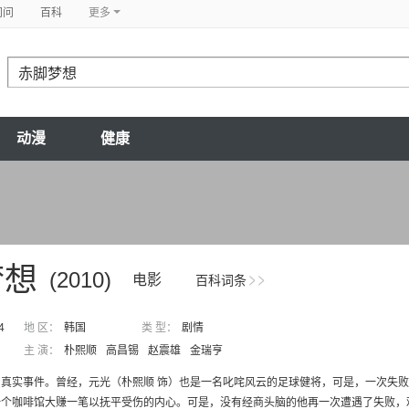
问问
百科
更多
动漫
健康
梦想
(2010)
电影
百科词条
4
地 区：
韩国
类 型：
剧情
主 演：
朴熙顺
高昌锡
赵震雄
金瑞亨
自真实事件。曾经，元光（朴熙顺 饰）也是一名叱咤风云的足球健将，可是，一次失
个咖啡馆大赚一笔以抚平受伤的内心。可是，没有经商头脑的他再一次遭遇了失败，难