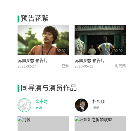
预告花絮
02:02
02:02
赤脚梦想 预告片
赤脚梦想 预告片
豆瓣
时光网
2021-02-27
2010-05-31
同导演与演员作品
金泰均
朴熙顺
导演
演员