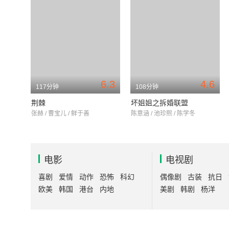
6.3
4.6
117分钟
108分钟
荆棘
坏姐姐之拆婚联盟
张赫 / 曹宝儿 / 鲜于善
陈意涵 / 池珍熙 / 陈学冬
电影
电视剧
喜剧
爱情
动作
恐怖
科幻
偶像剧
古装
抗日
欧美
韩国
港台
内地
美剧
韩剧
杨洋