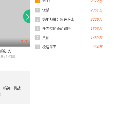
3
1917
2572万
4
误杀
2361万
5
绝地战警：疾速追击
2229万
6
多力特的奇幻冒险
1693万
7
八佰
1432万
6.7
6.9
113分钟
104分钟
8
极速车王
654万
翁的初恋
狼的诱惑
朴凤坤离家事件
沇熹 / 朴向勋
赵汉善 / 姜栋元 / 李清娥
安圣基 / 沈惠珍 / 崔
番
搞笑
机战
0