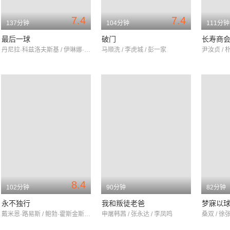
7.4
7.4
137分钟
104分钟
111分钟
最后一球
破门
长寿商
丹尼拉·科兹洛夫斯基 / 伊琳娜·戈尔巴乔娃 / 安德烈·斯莫利亚科夫
马顺洗 / 李虎城 / 彭一家
尹汝贞 / 
8.4
102分钟
90分钟
82分钟
永不独行
我和叛徒老爸
梦寐以
戴米恩·路易斯 / 鲍勃·霍斯金斯 / 丽贝卡·斯塔顿
申屠韩茜 / 张永达 / 李凤鸣
桑双 / 徐