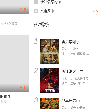
7
涉过愤怒的海
7.8
8
八角笼中
7.5
会
朴根滢 / 赵震雄
热播榜
1
再见李可乐
导演：王小列
演员：闫妮 谭松韵 吴京 蒋龙 赵小棠 冯雷 李虎城 平安 小七 小可乐
2
画江湖之天罡
导演：周飞龙;任伟杰
演员：孟宇 阎么么 王凯 郭政建 阎萌萌 杨默 高枫 齐斯伽 刘芊含 马程
5.0
球的青春
3
我本是高山
张昕芮
导演：郑大圣;杨瑾