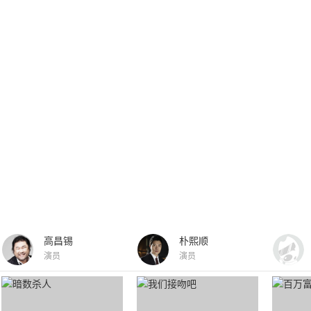
高昌锡
朴熙顺
演员
演员