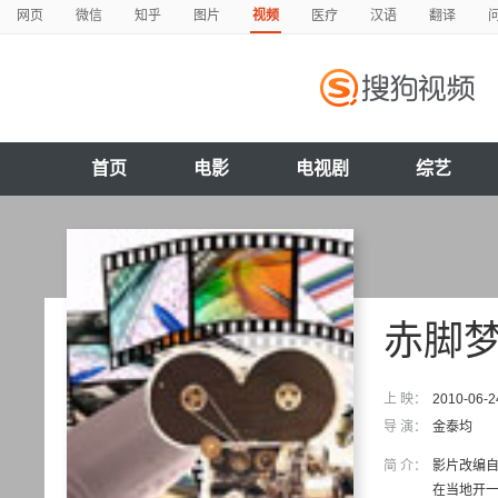
网页
微信
知乎
图片
视频
医疗
汉语
翻译
首页
电影
电视剧
综艺
赤脚
上 映：
2010-06-2
导 演：
金泰均
简 介：
影片改编
在当地开一