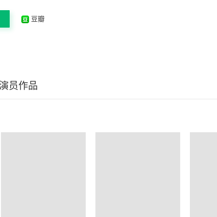
豆瓣
/演员作品