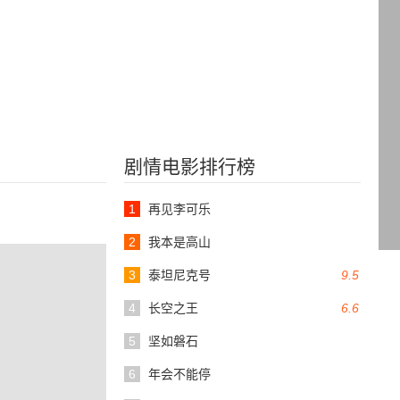
剧情电影排行榜
1
再见李可乐
2
我本是高山
3
泰坦尼克号
9.5
4
长空之王
6.6
5
坚如磐石
6
年会不能停