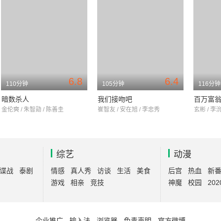
6.8
6.4
110分钟
105分钟
116分钟
暗数杀人
我们接吻吧
百万富
金伦奭 / 朱智勋 / 陈善圭
崔智友 / 安在旭 / 李忠秀
玄彬 / 李
综艺
动漫
谍战
泰剧
情感
真人秀
访谈
生活
美食
后宫
热血
新
游戏
相亲
竞技
神魔
校园
202
企业推广
-
输入法
-
浏览器
-
免责声明
-
官方微博