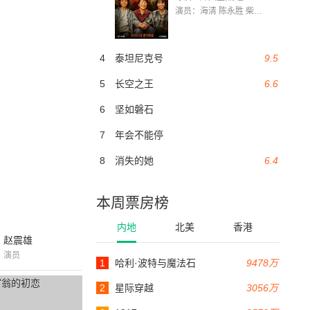
演员：海清 陈永胜 柴烨 王玥婷 万国鹏 美朵达瓦 赵瑞婷 罗解艳 郭莉娜 潘家艳
4
泰坦尼克号
9.5
5
长空之王
6.6
6
坚如磐石
7
年会不能停
8
消失的她
6.4
本周票房榜
内地
北美
香港
赵震雄
演员
1
哈利·波特与魔法石
9478万
2
星际穿越
3056万