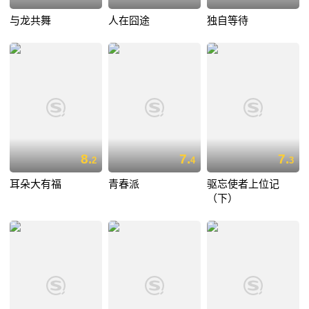
与龙共舞
人在囧途
独自等待
8.
7.
7.
2
4
3
耳朵大有福
青春派
驱忘使者上位记
（下）