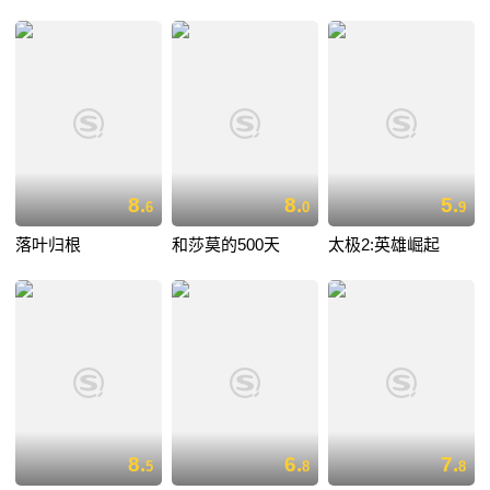
8.
8.
5.
6
0
9
落叶归根
和莎莫的500天
太极2:英雄崛起
8.
6.
7.
5
8
8