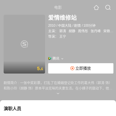
电影
爱情维修站
2010
/
中国大陆
/
剧情
/
100分钟
主演：
郭涛
胡静
周伟彤
张丹峰
宋轶
英
导演：
王宁
腾讯
5.
立即播放
6
剧情简介 :
一张中奖彩票，打乱了在婚姻登记处工作的葛大伟（郭涛 饰）
和陈小玲（胡静 饰）原本平淡无味的夫妻生活。在小姨子的鼓动下，他们
找来几位朋友，开办了一家旨在帮助处于婚姻危机中的男女，解决他们的
婚姻危机的爱情维修站。在葛大伟与同事们的共同努力下，他们挽救了一
段又一段的婚姻，其间发生了许多啼笑皆非的故事。然而由于资产支配不
演职人员
当，他们的收入并没有随着事业的发展成正比增长。几单生意不仅没有赚
到钱，而且把自己的全部积蓄都赔了进去。此时，长期存在于葛大伟和陈