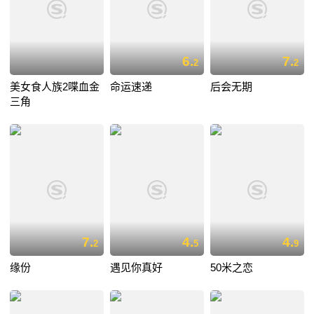
6.
7.
2
2
美女食人族2喋血金
命运速递
后会无期
三角
7.
4.
4.
2
5
9
缘份
遇见你真好
50米之恋