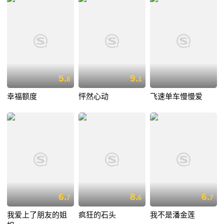
5.
9.
8
1
幸福额度
怦然心动
飞速单车慢慢爱
6.
8.
6.
7
6
7
我爱上了朋友的姐
疯狂的石头
我不是潘金莲