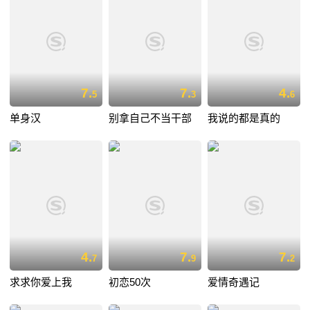
7.
7.
4.
5
3
6
单身汉
别拿自己不当干部
我说的都是真的
4.
7.
7.
7
9
2
求求你爱上我
初恋50次
爱情奇遇记