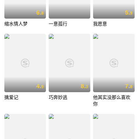
6.
5.
8
9
缩水情人梦
一意孤行
我愿意
4.
8.
7.
9
3
8
擒爱记
巧奔妙逃
他其实没那么喜欢
你