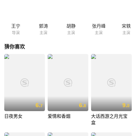
小玲之间的矛盾激化，陈小玲最终选择了离家出走。夫妻关系和事业同时
走到绝境，葛大伟将如何走出双重困境…… 本片集结英达、蔡少芬、张
晋、苑琼丹等众多明星加盟，惊喜不断，笑声连连。
王宁
郭涛
胡静
张丹峰
宋轶
导演
主演
主演
主演
主演
猜你喜欢
6.
6.
9.
7
8
0
日夜男女
爱情和香烟
大话西游之月光宝
盒