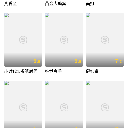
真爱至上
黄金大劫案
美姐
5.
5.
7.
0
9
2
小时代1:折纸时代
绝世高手
假结婚