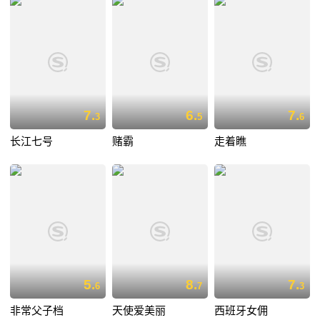
7.
6.
7.
3
5
6
长江七号
赌霸
走着瞧
5.
8.
7.
6
7
3
非常父子档
天使爱美丽
西班牙女佣