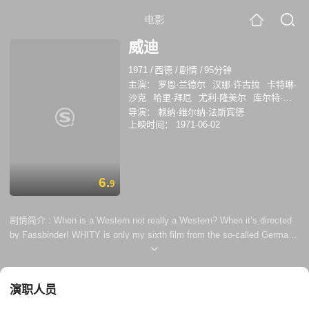
电影
威迪
1971
/
西德
/
剧情
/
95分钟
主演：
罗恩·兰德尔
汉娜·许古拉
卡特琳·
沙克
哈里·拜厄
尤利·隆美尔
库尔特·拉
布
Stefano Capriati
君特·考夫曼
Helga
导演：
赖纳·维尔纳·法斯宾德
Ballhaus
彼得·贝尔林
上映时间：
1971-06-02
6.
9
剧情简介 :
When is a Western not really a Western? When it’s directed
by Fassbinder! WHITY is only my sixth film from the so-called German
wunderkind: I admire Fassbinder for his prolific and versatile output,
though I’ve yet to be won over completely by a film of his; frankly I was
hoping this would prove to be the one – but, as it turned out, I couldn’t
演职人员
have been more wrong! For the rec...