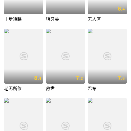
8.
4
十步追踪
狼牙关
无人区
8.
7.
7.
4
2
6
老无所依
救世
希布