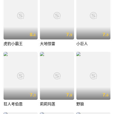
8.
7.
7.
6
9
9
虎豹小霸王
大地惊雷
小巨人
7.
7.
7.
3
8
6
狂人考伯恩
莉莉玛莲
野狼