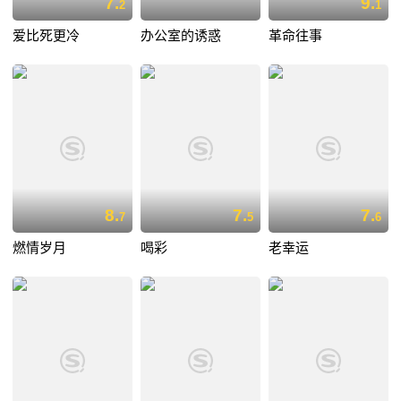
7.
9.
2
1
爱比死更冷
办公室的诱惑
革命往事
8.
7.
7.
7
5
6
燃情岁月
喝彩
老幸运