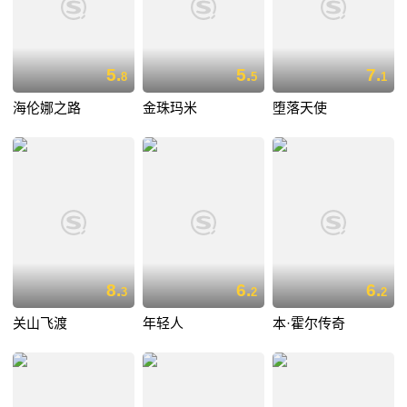
5.
5.
7.
8
5
1
海伦娜之路
金珠玛米
堕落天使
8.
6.
6.
3
2
2
关山飞渡
年轻人
本·霍尔传奇