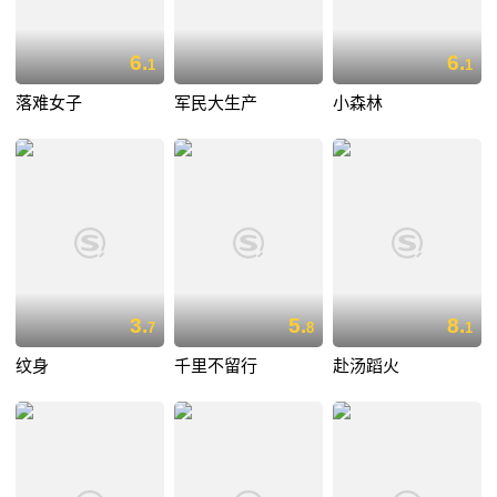
6.
6.
1
1
落难女子
军民大生产
小森林
3.
5.
8.
7
8
1
纹身
千里不留行
赴汤蹈火