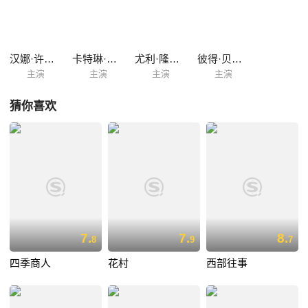
汉娜·许古拉
卡特琳·沙克
尤利·隆美尔
彼得·贝尔林
主演
主演
主演
主演
猜你喜欢
7.
7.
8.
8
9
7
四季商人
花村
西部往事