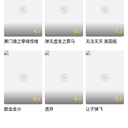
4.
5.
7.
3
7
3
屠门镇之孽缘惊魂
弹无虚发之葬马
无法无天 美国版
8.
6.
9.
6
4
0
碧血金沙
遗弃
让子弹飞