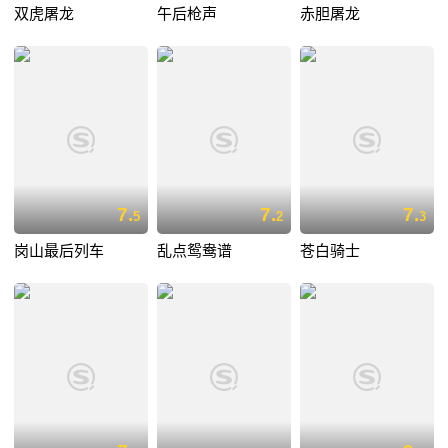
双虎屠龙
午后枪声
赤胆屠龙
7.
7.
7.
5
2
3
岗山最后列车
乱点鸳鸯谱
苍白骑士