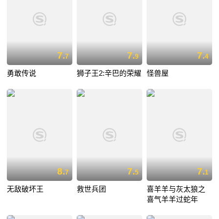
7.
7.
7.
7
9
4
勇敢传说
狮子王2:辛巴的荣耀
怪兽屋
8.
7.
7.
7
5
1
无敌破坏王
救世兵团
喜羊羊与灰太狼之
喜气羊羊过蛇年