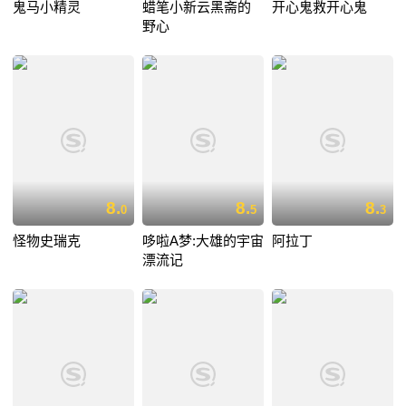
鬼马小精灵
蜡笔小新云黑斋的
开心鬼救开心鬼
野心
8.
8.
8.
0
5
3
怪物史瑞克
哆啦A梦:大雄的宇宙
阿拉丁
漂流记