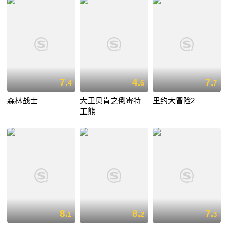
7.
4.
7.
4
6
7
森林战士
大卫贝肯之倒霉特
里约大冒险2
工熊
8.
8.
7.
1
2
3