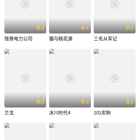
8.
6.
8.
8
1
6
怪兽电力公司
猫与桃花源
三毛从军记
8.
8.
8.
0
1
5
兰戈
冰川时代4
101忠狗