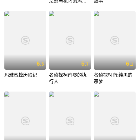
尼恩与机巧的玛机
故事
雅娜
6.
5.
6.
5
7
1
玛雅蜜蜂历险记
名侦探柯南零的执
名侦探柯南:纯黑的
行人
恶梦