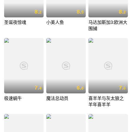
8.
8.
8.
2
5
2
圣诞夜惊魂
小美人鱼
马达加斯加3:欧洲大
围捕
7.
6.
7.
4
8
6
极速蜗牛
魔法总动员
喜羊羊与灰太狼之
羊年喜羊羊