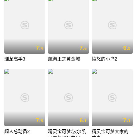
7.
7.
6.
4
6
9
驯龙高手3
航海王之黄金城
愤怒的小鸟2
7.
6.
7.
8
1
1
超人总动员2
精灵宝可梦:波尔凯
精灵宝可梦大家的