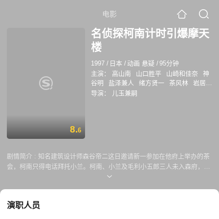
电影
名侦探柯南计时引爆摩天
楼
1997
/
日本
/
动画 悬疑
/
95分钟
主演：
高山南
山口胜平
山崎和佳奈
神
谷明
盐泽兼人
绪方贤一
茶风林
岩居由
希子
高木涉
大谷育江
藤本让
藤城裕
导演：
儿玉兼嗣
士
宫寺智子
藤井佳代子
山路和弘
平尾
仁
谷川俊
山崎巧
千叶一伸
真山亚子
一条和矢
百百麻子
川谷修士
小堀裕之
8.
野村明大
石田太郎
6
剧情简介 :
知名建筑设计师森谷帝二这日邀请新一参加在他府上举办的茶
会，柯南只得电话拜托小兰。柯南、小兰及毛利小五郎三人未入森府，已
被绝对对称的宏伟建筑吸引。衣香鬓影的茶会上，森谷帝二令人诧异地大
声攻击年轻设计师，讲建筑的美学准则要被他们破坏殆尽。柯南在规定时
间内将他出给众宾客的难题破解，被获准和小兰一起参观陈有他设计图的
演职人员
展览馆，交谈中，他感慨30多岁初成名时的作品不够对称称不上完美，并
从小兰口中打探到她要与新一在米花大楼约会为新一庆生的诸多细节。 不