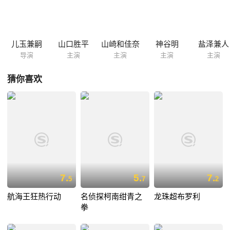
久，柯南连接数通向新一挑战的电话，对方均告知他已在某地放置会在某
时爆炸的炸弹，柯南将危机一一化解后，开始与警方、毛利一起分析到底
是何人所为。电视报道其中最为轰动的爆炸案时，柯南由画面联想到所有
炸弹放置的地点附近均有森谷帝二自认不完美的作品，心中一惊。众人拜
儿玉兼嗣
山口胜平
山崎和佳奈
神谷明
盐泽兼人
访森谷帝二时，柯南暗中将他的宅邸查看，找出凶犯正是他的证据，原...
导演
主演
主演
主演
主演
猜你喜欢
7.
5.
7.
5
7
2
航海王狂热行动
名侦探柯南绀青之
龙珠超布罗利
拳