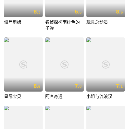
8.
5.
8.
3
6
6
僵尸新娘
名侦探柯南绯色的
玩具总动员
子弹
8.
7.
7.
6
0
1
星际宝贝
阿唐奇遇
小姐与流浪汉