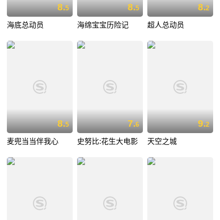
8.
8.
8.
5
5
2
海底总动员
海绵宝宝历险记
超人总动员
8.
7.
9.
5
6
2
麦兜当当伴我心
史努比:花生大电影
天空之城