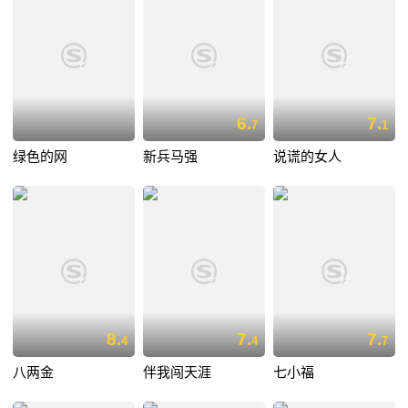
6.
7.
7
1
绿色的网
新兵马强
说谎的女人
8.
7.
7.
4
4
7
八两金
伴我闯天涯
七小福