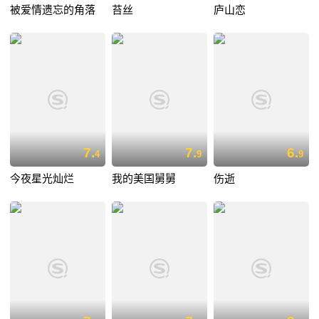
被爱情遗忘的角落
苔丝
庐山恋
7.
7.
6.
4
9
9
今夜星光灿烂
我的美国舅舅
伤逝