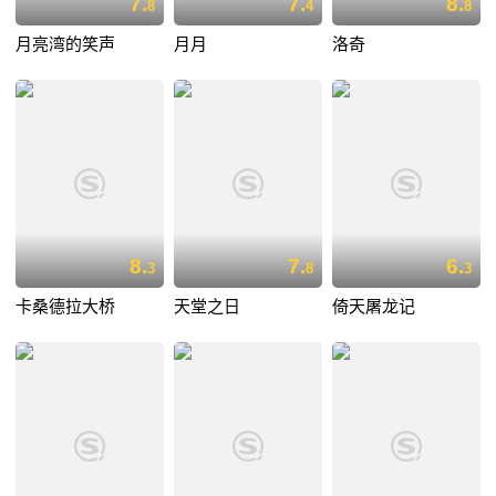
7.
7.
8.
8
4
8
月亮湾的笑声
月月
洛奇
8.
7.
6.
3
8
3
卡桑德拉大桥
天堂之日
倚天屠龙记