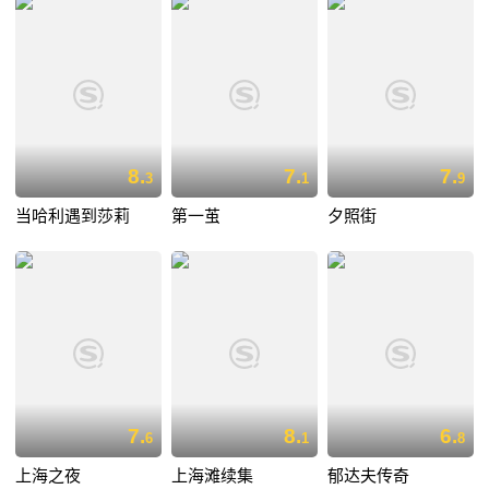
8.
7.
7.
3
1
9
当哈利遇到莎莉
第一茧
夕照街
7.
8.
6.
6
1
8
上海之夜
上海滩续集
郁达夫传奇