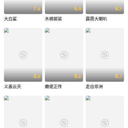
7.
6.
6.
8
9
7
大白鲨
木棉袈裟
霹雳大喇叭
6.
8.
8.
8
6
7
义盖云天
癫佬正传
走出非洲