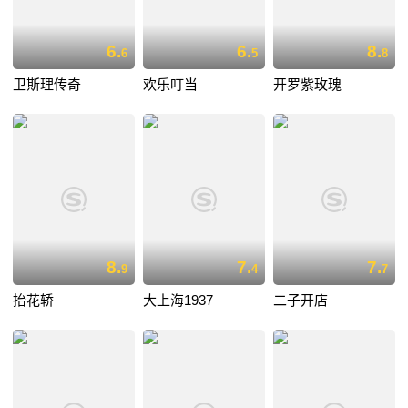
6.
6.
8.
6
5
8
卫斯理传奇
欢乐叮当
开罗紫玫瑰
8.
7.
7.
9
4
7
抬花轿
大上海1937
二子开店