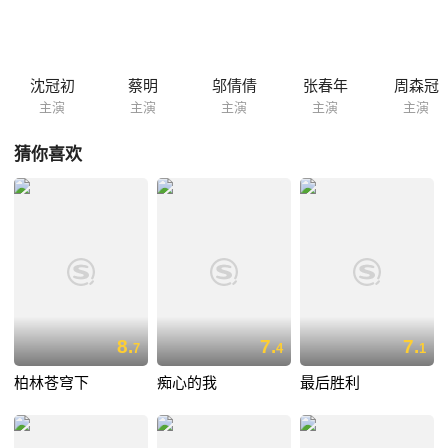
蒋素琴订了终身。他写信给正在无锡读书的儿子张青云，谎称自己病重，
令其速归。青云接信后，当天夜晚又来以后花园向怜娟告别。面对依依不
舍的王小姐，他发誓回苏州后一定禀明父母，早日前来迎娶。善良的怜娟
出于对他的真情，在这一晚许身于他。万万没有想到，这位张公子一去几
沈冠初
蔡明
邬倩倩
张春年
周森冠
个月没有回音，不幸怜娟已经怀孕。 这件事被父母得知后，先是迁怒
主演
主演
主演
主演
主演
于丫环...
猜你喜欢
8.
7.
7.
7
4
1
柏林苍穹下
痴心的我
最后胜利