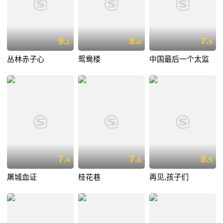
9.
8.
7.
1
0
5
丛林赤子心
鸳鸯楼
中国最后一个太监
7.
7.
8.
4
6
5
屠城血证
桂花巷
再见,孩子们