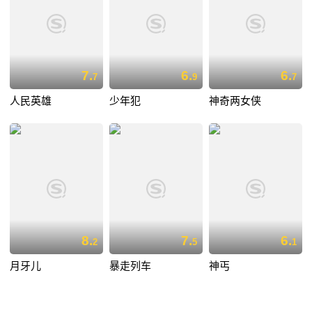
7.
6.
6.
7
9
7
人民英雄
少年犯
神奇两女侠
8.
7.
6.
2
5
1
月牙儿
暴走列车
神丐