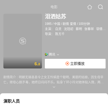
电影
泪洒姑苏
1985
/
中国
/
剧情 爱情
/
100分钟
主演：
白灵
沈冠初
蔡明
张春祥
邬倩倩
导演：
陈方千
腾讯
6.
立即播放
8
剧情简介 :
明朝无锡县县令之女王怜娟是个聪明、美丽的姑娘，因生母早
亡，继母心肠歹毒，她终日闷闷不乐。贴身丫环小玲对她体贴入微，两人
情同姐妹。这一天夜晚，怜娟在后花园焚香抚琴，抒发愁怀。浮浪成性的
纨绔子弟、苏州知府之子张青云从墙外经过，偷听到王小姐在里面弹琴，
翻墙潜入花园。 他见怜娟生得如此美貌，顿生爱心，怜娟与张公子相
演职人员
识后，一颗缺少温暖的心也得到了不少安慰。于是他们常常在夜晚的后花
园幽会。苏州知府为了攀附当朝一品天官，千方百计地为儿子和天官之女