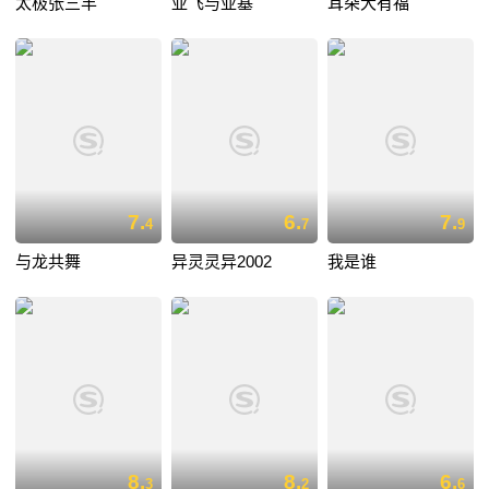
太极张三丰
亚飞与亚基
耳朵大有福
7.
6.
7.
4
7
9
与龙共舞
异灵灵异2002
我是谁
8.
8.
6.
3
2
6