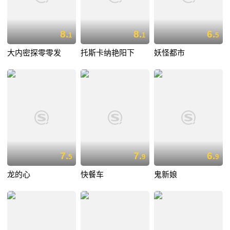
8.
8.
6.
1
1
5
大内密探零零发
托斯卡纳艳阳下
妖怪都市
7.
7.
6.
5
9
9
龙的心
快餐车
鬼新娘