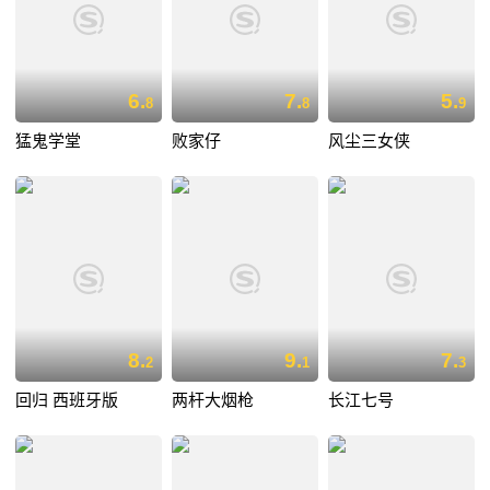
6.
7.
5.
8
8
9
猛鬼学堂
败家仔
风尘三女侠
8.
9.
7.
2
1
3
回归 西班牙版
两杆大烟枪
长江七号