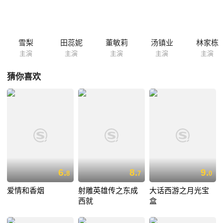
雪梨
田蕊妮
董敏莉
汤镇业
林家栋
主演
主演
主演
主演
主演
猜你喜欢
6.
8.
9.
8
7
0
爱情和香烟
射雕英雄传之东成
大话西游之月光宝
西就
盒