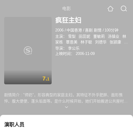
电影
疯狂主妇
2006
/
中国香港
/
喜剧 剧情
/
100分钟
主演：
雪梨
田蕊妮
董敏莉
汤镇业
林
家栋
覃恩美
林子聪
刘德华
张颕康
杨
健惠
导演：
李公乐
上映时间：
2006-11-09
7.
1
剧情简介 :
"师奶"，形容典型的家庭主妇，其特征不外乎肥胖、面形憔
悴、腹大便便、蓬头垢面等。是什么时候开始，她们开始搬进公共屋村
里，日复日，始发现自己青春再不复来？什么时候她们不再漂亮？也不注
意仪容了？她们什么时候开始在人多挤迫的街市和杂货摊里，只为多省一
元饭菜而跟菜贩讨价还价？然而当城中牵起一股肚皮舞热潮，师拉们能否
演职人员
力排丈夫之反对声音，一起加入舞者行列，翩翩舞起性感的肚皮舞，回复
当年的花样年华？