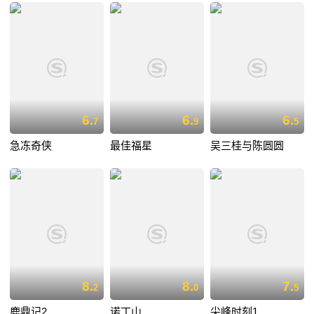
6.
6.
6.
7
9
5
急冻奇侠
最佳福星
吴三桂与陈圆圆
8.
8.
7.
2
0
5
鹿鼎记2
诺丁山
尖峰时刻1