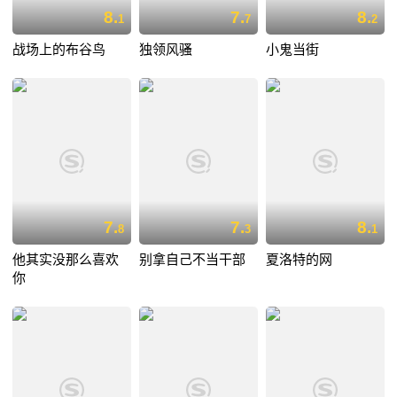
8.
7.
8.
1
7
2
战场上的布谷鸟
独领风骚
小鬼当街
7.
7.
8.
8
3
1
他其实没那么喜欢
别拿自己不当干部
夏洛特的网
你