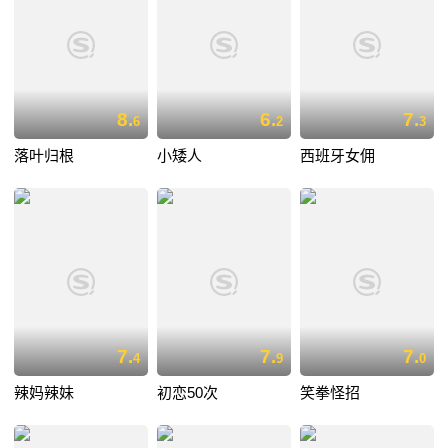
8.
6.
7.
6
2
3
落叶归根
小矮人
西班牙女佣
7.
7.
7.
4
9
0
辣妈辣妹
初恋50次
笑拳怪招