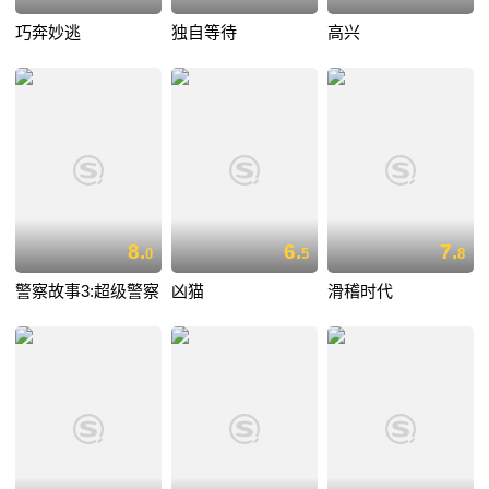
巧奔妙逃
独自等待
高兴
8.
6.
7.
0
5
8
警察故事3:超级警察
凶猫
滑稽时代