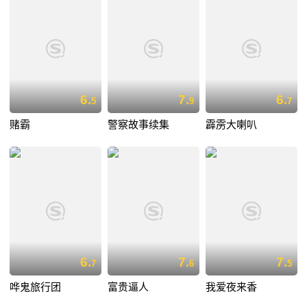
6.
7.
6.
5
9
7
赌霸
警察故事续集
霹雳大喇叭
6.
7.
7.
7
6
5
哗鬼旅行团
富贵逼人
我爱夜来香