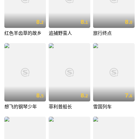
8.
8.
8.
2
1
0
红色羊齿草的故乡
追捕野蛮人
旅行终点
8.
8.
7.
5
2
6
想飞的钢琴少年
菲利普船长
雪国列车