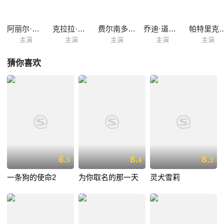
阿丽尔·朵巴丝勒
克拉拉·庞索
费尔南多·阿拉巴尔
乔迪·道德尔
帕特里克
主演
主演
主演
主演
主演
猜你喜欢
6.
8.
8.
9
4
3
一条狗的使命2
为你取名的那一天
灵犬雪莉