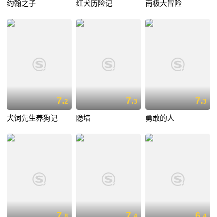
约翰之子
红犬历险记
南极大冒险
7.
7.
7.
2
3
3
犬饲先生养狗记
隐墙
勇敢的人
7.
7.
6.
8
4
4