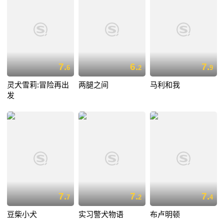
7.
6.
7.
6
2
9
灵犬雪莉:冒险再出
两腿之间
马利和我
发
7.
7.
7.
7
2
4
豆柴小犬
实习警犬物语
布卢明顿