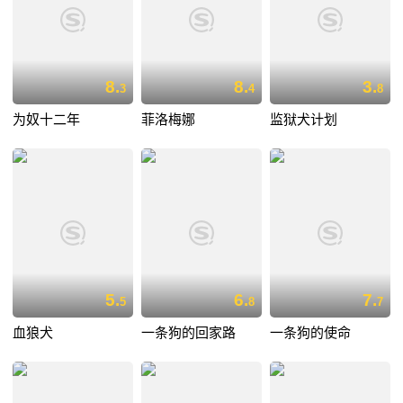
8.
8.
3.
3
4
8
为奴十二年
菲洛梅娜
监狱犬计划
5.
6.
7.
5
8
7
血狼犬
一条狗的回家路
一条狗的使命