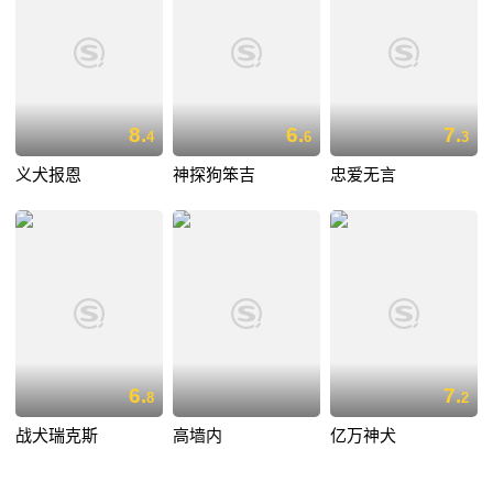
8.
6.
7.
4
6
3
义犬报恩
神探狗笨吉
忠爱无言
6.
7.
8
2
战犬瑞克斯
高墙内
亿万神犬