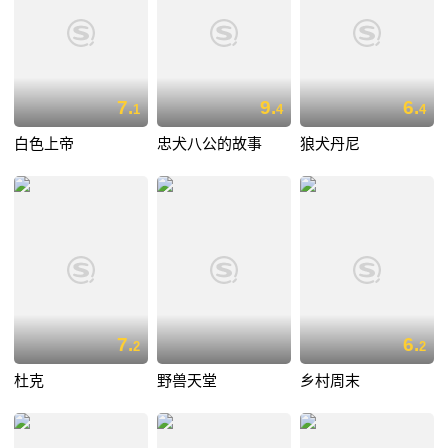
7.
9.
6.
1
4
4
白色上帝
忠犬八公的故事
狼犬丹尼
7.
6.
2
2
杜克
野兽天堂
乡村周末