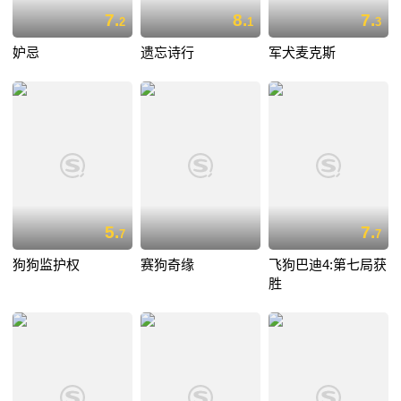
7.
8.
7.
2
1
3
妒忌
遗忘诗行
军犬麦克斯
5.
7.
7
7
狗狗监护权
赛狗奇缘
飞狗巴迪4:第七局获
胜