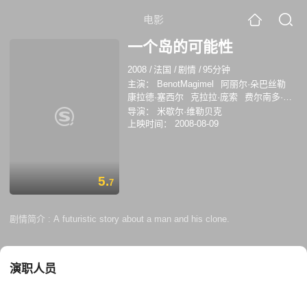
电影
一个岛的可能性
2008
/
法国
/
剧情
/
95分钟
主演：
BenotMagimel
阿丽尔·朵巴丝勒
康拉德·塞西尔
克拉拉·庞索
费尔南多·阿
拉巴尔
米歇尔·维勒贝克
乔迪·道德尔
导演：
米歇尔·维勒贝克
Michail Krasnoborov Redwood
帕特里克·
上映时间：
2008-08-09
波查
Patricia Montero
让-皮埃尔·马洛
5.
7
剧情简介 :
A futuristic story about a man and his clone.
演职人员