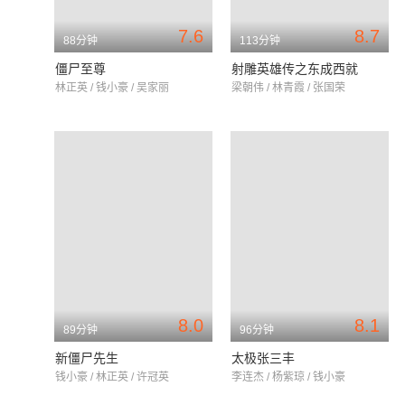
7.6
8.7
88分钟
113分钟
僵尸至尊
射雕英雄传之东成西就
林正英 / 钱小豪 / 吴家丽
梁朝伟 / 林青霞 / 张国荣
8.0
8.1
89分钟
96分钟
新僵尸先生
太极张三丰
钱小豪 / 林正英 / 许冠英
李连杰 / 杨紫琼 / 钱小豪