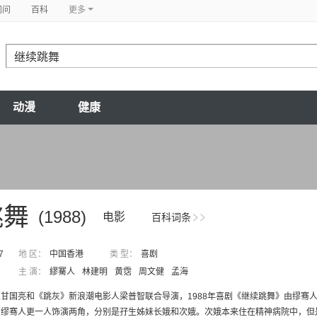
问问
百科
更多
动漫
健康
跳舞
(1988)
电影
百科词条
7
地 区：
中国香港
类 型：
喜剧
主 演：
繆騫人
林建明
黄霑
周文健
孟海
甘国亮和《跳灰》新浪潮电影人梁普智联合导演，1988年喜剧《继续跳舞》由缪骞
缪骞人更一人饰演两角，分别是孖生姊妹长娥和次娥。次娥本来住在精神病院中，但是