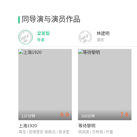
同导演与演员作品
梁普智
林建明
导演
演员
6.9
7.8
137分钟
100分钟
上海1920
等待黎明
尊龙 / 亚德里安·帕斯达 / 袁洁莹
周润发 / 万梓良 / 叶童