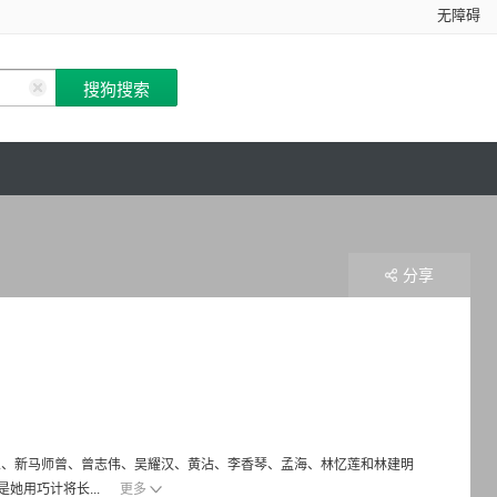
无障碍
分享
人、新马师曾、曾志伟、吴耀汉、黄沾、李香琴、孟海、林忆莲和林建明
她用巧计将长...
更多