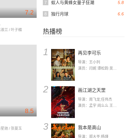
7
蚁人与黄蜂女量子狂潮
5.8
7.2
8
独行月球
6.6
地
陈淑兰 / 叶子楣
热播榜
1
再见李可乐
导演：王小列
演员：闫妮 谭松韵 吴京 蒋龙 赵小棠 冯雷 李虎城 平安 小七 小可乐
2
画江湖之天罡
导演：周飞龙;任伟杰
演员：孟宇 阎么么 王凯 郭政建 阎萌萌 杨默 高枫 齐斯伽 刘芊含 马程
8.5
事
3
我本是高山
周星驰 / 张曼玉
导演：郑大圣;杨瑾