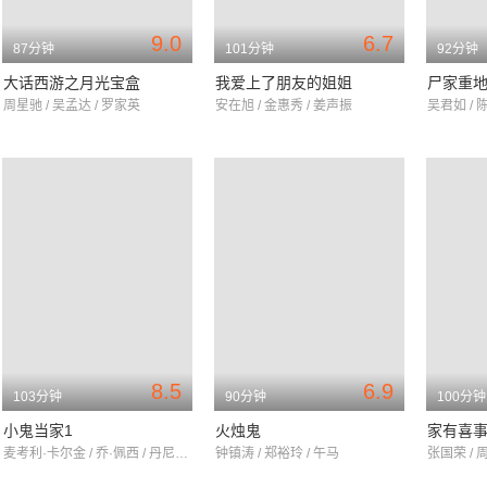
9.0
6.7
87分钟
101分钟
92分钟
大话西游之月光宝盒
我爱上了朋友的姐姐
尸家重
周星驰 / 吴孟达 / 罗家英
安在旭 / 金惠秀 / 姜声振
吴君如 / 
8.5
6.9
103分钟
90分钟
100分钟
小鬼当家1
火烛鬼
家有喜
麦考利·卡尔金 / 乔·佩西 / 丹尼尔·斯特恩
钟镇涛 / 郑裕玲 / 午马
张国荣 / 