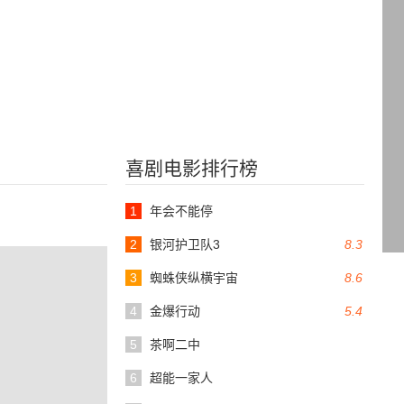
喜剧电影排行榜
1
年会不能停
2
银河护卫队3
8.3
3
蜘蛛侠纵横宇宙
8.6
4
金爆行动
5.4
5
茶啊二中
6
超能一家人