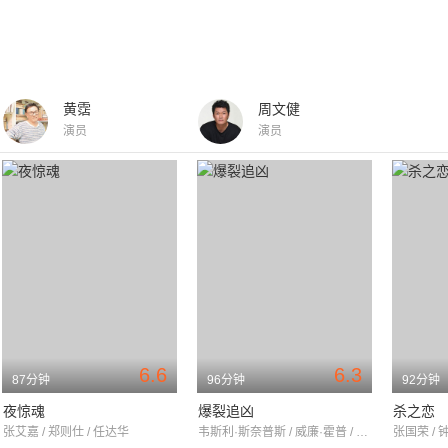
黄霑
周文健
演员
演员
6.6
6.3
87分钟
96分钟
92分钟
夜惊魂
爆裂追凶
杀之恋
张艾嘉 / 郑则仕 / 任达华
韦斯利·斯奈普斯 / 威廉·霍普 / 蒂姆·达顿
张国荣 / 