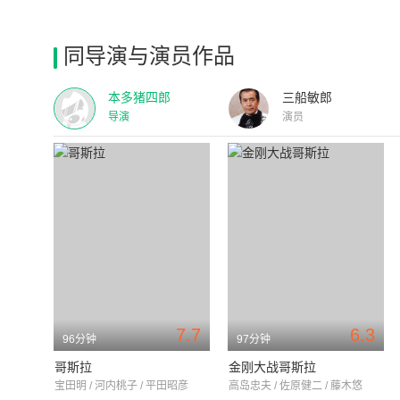
同导演与演员作品
本多猪四郎
三船敏郎
导演
演员
7.7
6.3
96分钟
97分钟
哥斯拉
金刚大战哥斯拉
宝田明 / 河内桃子 / 平田昭彦
高岛忠夫 / 佐原健二 / 藤木悠