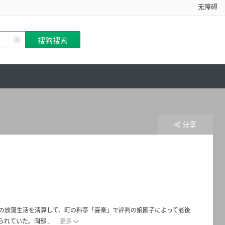
无障碍
分享
の放蕩生活を清算して、町の料亭「喜楽」で評判の娘園子によって老後
れていた。岡部...
更多