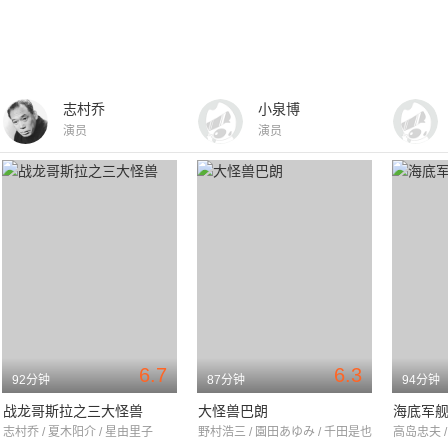
志村乔
小泉博
演员
演员
6.7
6.3
92分钟
87分钟
94分钟
战龙哥斯拉之三大怪兽
大怪兽巴朗
海底军
志村乔 / 夏木阳介 / 星由里子
野村浩三 / 園田あゆみ / 千田是也
高岛忠夫 /