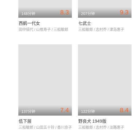
8.3
9.3
148分钟
207分钟
西鹤一代女
七武士
田中绢代 / 山根寿子 / 三船敏郎
三船敏郎 / 志村乔 / 津岛惠子
7.4
8.4
137分钟
122分钟
低下层
野良犬 1949版
三船敏郎 / 山田五十铃 / 香川京子
三船敏郎 / 志村乔 / 淡路惠子