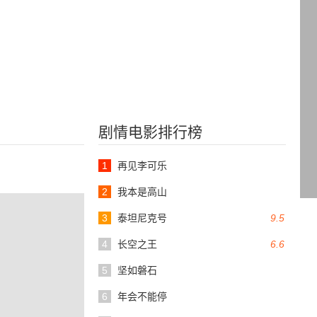
剧情电影排行榜
1
再见李可乐
2
我本是高山
3
泰坦尼克号
9.5
4
长空之王
6.6
5
坚如磐石
6
年会不能停