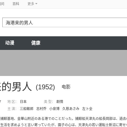
问问
百科
更多
动漫
健康
来的男人
(1952)
电影
7
地 区：
日本
类 型：
剧情
郎
主 演：
三船敏郎
志村乔
小泉博
久慈あさみ
左卜全
の捕鯨基地、金華山附近のある港でのことだった。捕鯨船天津丸の船長岡部は、過去
生活を求めようと言い寄っていたが、園子の心は、天津丸の若い運転士新沼に寄せら