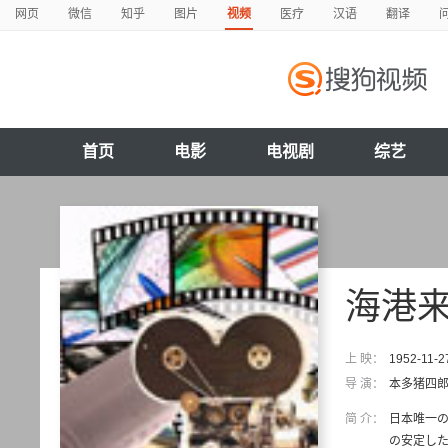
网页
微信
知乎
图片
视频
医疗
汉语
翻译
首页
电影
电视剧
综艺
海港
上 映：
1952-11-2
导 演：
本多猪四
简 介：
日本唯一
の安定した