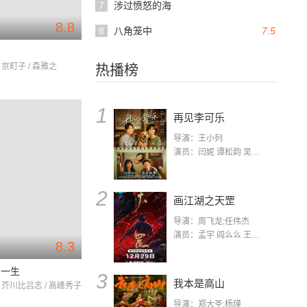
7
涉过愤怒的海
8.8
8
八角笼中
7.5
 京町子 / 森雅之
热播榜
1
再见李可乐
导演：王小列
演员：闫妮 谭松韵 吴京 蒋龙 赵小棠 冯雷 李虎城 平安 小七 小可乐
2
画江湖之天罡
导演：周飞龙;任伟杰
演员：孟宇 阎么么 王凯 郭政建 阎萌萌 杨默 高枫 齐斯伽 刘芊含 马程
8.3
的一生
3
我本是高山
 芥川比吕志 / 高峰秀子
导演：郑大圣;杨瑾