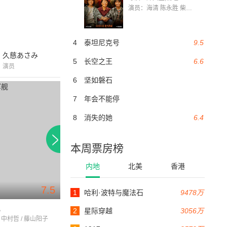
演员：海清 陈永胜 柴烨 王玥婷 万国鹏 美朵达瓦 赵瑞婷 罗解艳 郭莉娜 潘家艳
4
泰坦尼克号
9.5
久慈あさみ
5
长空之王
6.6
演员
6
坚如磐石
7
年会不能停
8
消失的她
6.4
本周票房榜
内地
北美
香港
7.5
1
哈利·波特与魔法石
9478万
83分钟
舰
哥斯拉之怪兽大进攻
哥斯拉之机械哥斯
2
星际穿越
3056万
 中村哲 / 藤山阳子
久保明 / 田崎润
佐佐木胜彦 / 蓝友子 