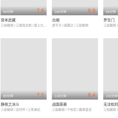
7.6
6.9
94分钟
166分钟
88分钟
宫本武藏
白痴
罗生门
三船敏郎 / 三国连太郎 / 尾上九朗右卫门
原节子 / 森雅之 / 三船敏郎
三船敏郎 /
7.5
8.4
95分钟
139分钟
103分钟
静夜之决斗
战国英豪
无法松
三船敏郎 / 志村乔 / 三条美纪
三船敏郎 / 千秋实 / 藤原釜足
三船敏郎 /