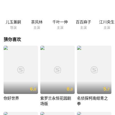
电突然间停掉，那刻小兰正与女警佐藤在洗手间。小兰拿起身边的手电筒
欲照明时，一颗子弹射进佐藤身体，小兰吓昏过去。次日小兰醒来，却因
怪责自己害佐藤挨枪失去记忆。目暮见事态越来越严重，将秘密说出，原
来死去的两名警察正与佐藤一起重查一桩有关医生仁野自杀的案件，该案
儿玉兼嗣
茶风林
千叶一伸
百百麻子
江川央生
涉及到警察局长的公子。将局长公子假定为嫌疑人之...
导演
主演
主演
主演
主演
猜你喜欢
6.
8.
5.
8
0
7
你好世界
紫罗兰永恒花园剧
名侦探柯南绀青之
场版
拳