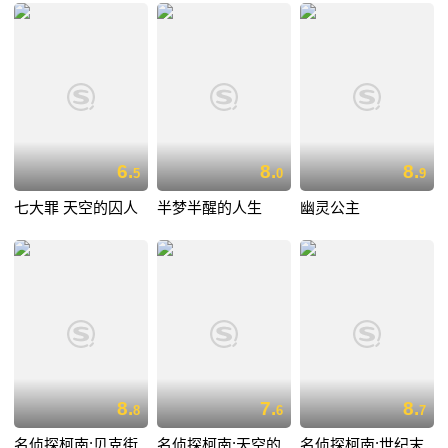
6.
8.
8.
5
0
9
七大罪 天空的囚人
半梦半醒的人生
幽灵公主
8.
7.
8.
8
6
7
名侦探柯南:贝克街
名侦探柯南:天空的
名侦探柯南:世纪末