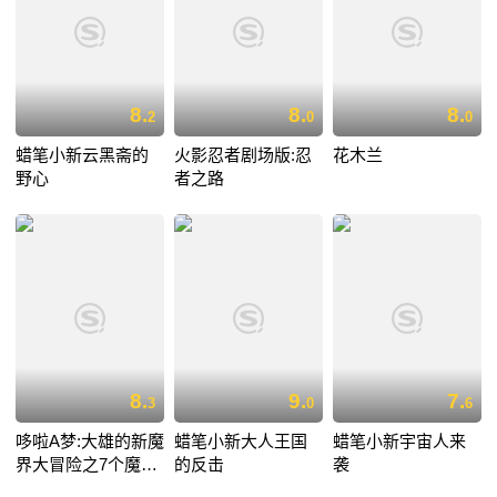
8.
8.
8.
2
0
0
蜡笔小新云黑斋的
火影忍者剧场版:忍
花木兰
野心
者之路
8.
9.
7.
3
0
6
哆啦A梦:大雄的新魔
蜡笔小新大人王国
蜡笔小新宇宙人来
界大冒险之7个魔法
的反击
袭
师