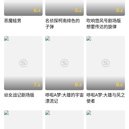
6.
5.
9.
4
6
2
恶魔蛙男
名侦探柯南绯色的
吹响悠风号剧场版
子弹
想要传达的旋律
7.
8.
8.
6
5
6
幼女战记剧场版
哆啦A梦:大雄的宇宙
哆啦A梦:大雄与风之
漂流记
使者