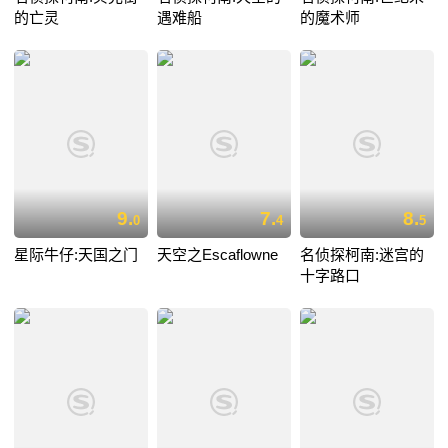
的亡灵
遇难船
的魔术师
9.
7.
8.
0
4
5
星际牛仔:天国之门
天空之Escaflowne
名侦探柯南:迷宫的
十字路口