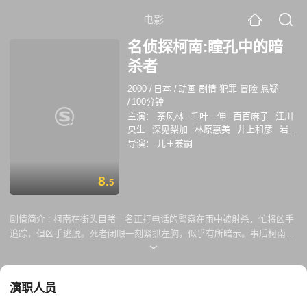
电影
名侦探柯南:瞳孔中的暗
杀者
2000
/
日本
/
动画 剧情 犯罪 冒险 悬疑
/
100分钟
主演：
茶风林
千叶一伸
百百麻子
江川
央生
深见梨加
林原惠美
井上和彦
岩居
由希子
神谷明
加濑康之
小池亚希子
松
导演：
儿玉兼嗣
井菜樱子
森川智之
长嶝高士
中田浩二
绪方贤一
大原沙耶香
大谷育江
斋贺光
8.
希
盐泽兼人
高木涉
高岛雅罗
高山南
5
山口胜平
山崎和佳奈
山野井仁
汤屋敦
子
剧情简介 :
柯南在街头目睹一名正打电话的警察在雨中被射杀，忙将凶手
追踪，但凶手逃脱。死者闭眼一刻紧抓左胸，似乎有所暗示。事后柯南从
目暮警官口中了解到紧抓左胸是暗示那里有警察手册。不久又有警察手拿
警察手册被人射杀于地下车库。对于这两起案件，目暮警官等人一反常态
不愿向毛利小五郎及柯南透露太多信息。毛利不甘心进一步追问，白鸟警
演职人员
官只答一句“Need not to know”。该话是警察之间所用的密语，意味这两
起杀人事件与警察内部人士有关。 柯南、小兰等人参加白鸟妹妹的婚宴，