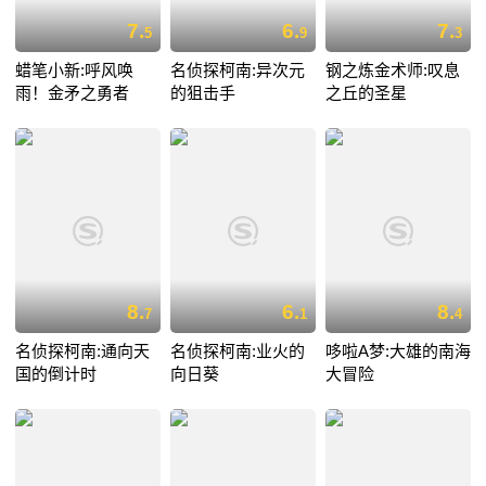
7.
6.
7.
5
9
3
蜡笔小新:呼风唤
名侦探柯南:异次元
钢之炼金术师:叹息
雨！金矛之勇者
的狙击手
之丘的圣星
8.
6.
8.
7
1
4
名侦探柯南:通向天
名侦探柯南:业火的
哆啦A梦:大雄的南海
国的倒计时
向日葵
大冒险