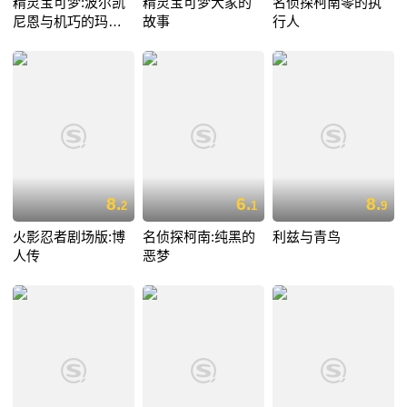
精灵宝可梦:波尔凯
精灵宝可梦大家的
名侦探柯南零的执
尼恩与机巧的玛机
故事
行人
雅娜
8.
6.
8.
2
1
9
火影忍者剧场版:博
名侦探柯南:纯黑的
利兹与青鸟
人传
恶梦