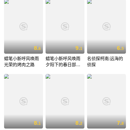
8.
9.
6.
6
1
5
蜡笔小新呼风唤雨
蜡笔小新呼风唤雨
名侦探柯南:远海的
光荣的烤肉之路
夕阳下的春日部男
侦探
孩
8.
8.
7.
1
2
8