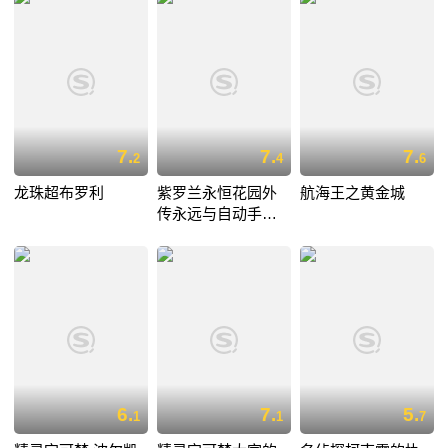
7.
7.
7.
2
4
6
龙珠超布罗利
紫罗兰永恒花园外
航海王之黄金城
传永远与自动手记
人偶
6.
7.
5.
1
1
7