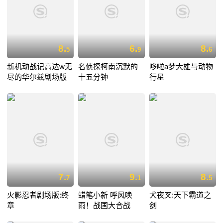
8.
6.
8.
5
9
6
新机动战记高达w无
名侦探柯南沉默的
哆啦a梦大雄与动物
尽的华尔兹剧场版
十五分钟
行星
7.
9.
8.
7
1
5
火影忍者剧场版:终
蜡笔小新 呼风唤
犬夜叉:天下霸道之
章
雨！战国大合战
剑