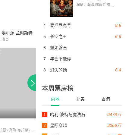
演员：海清 陈永胜 柴烨 王玥婷 万国鹏 美朵达瓦 赵瑞婷 罗解艳 郭莉娜 潘家艳
4
泰坦尼克号
9.5
埃尔莎·兰彻斯特
5
长空之王
6.6
演员
6
坚如磐石
7
年会不能停
8
消失的她
6.4
本周票房榜
内地
北美
香港
7.8
1
哈利·波特与魔法石
9478万
35分钟
81分钟
沉睡的巴黎
百万法郎
2
星际穿越
3056万
皮埃尔·布拉瑟 / 乔治·布拉桑 / 亨利·维达尔
亨利·罗兰 / CharlesMartinelli / LouisPréFils