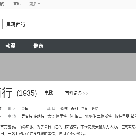
问问
百科
更多
动漫
健康
西行
(1935)
电影
百科词条
7
地 区：
英国
类 型：
恐怖
奇幻
喜剧
爱情
尔
主 演：
罗伯特·多纳特
尤金·佩里特
简·帕克
埃尔莎·兰彻斯特
帕特里夏·希
的百万富翁，自命风雅，为了显得自己的门面虚荣，不惜花费大量财力人力，把英国某
美国，一路上经历了许多有趣的事情，也闹了不少笑话。