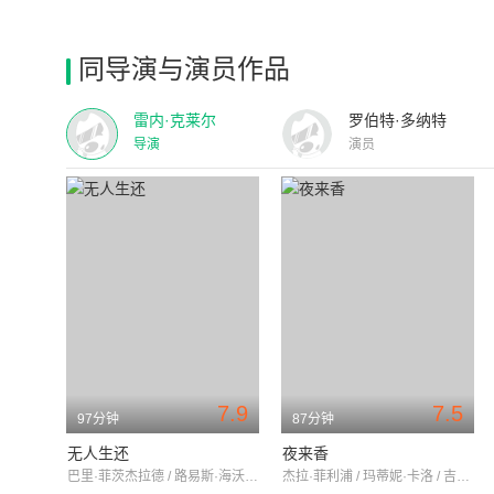
同导演与演员作品
雷内·克莱尔
罗伯特·多纳特
导演
演员
7.9
7.5
97分钟
87分钟
无人生还
夜来香
巴里·菲茨杰拉德 / 路易斯·海沃德 / 琼·杜普雷
杰拉·菲利浦 / 玛蒂妮·卡洛 / 吉娜·劳洛勃丽吉达