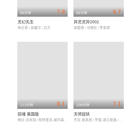
7.9
6.7
88分钟
96分钟
灵幻先生
异灵灵异2002
林正英 / 吴耀汉 / 吕方
谢霆锋 / 冯德伦 / 罗家英
8.1
7.1
112分钟
108分钟
招魂 美国版
天师捉妖
维拉·法米加 / 帕特里克·威尔森 / 莉莉·泰勒
杰克·麦高恩 / 罗曼·波兰斯基 / 阿尔菲·巴斯