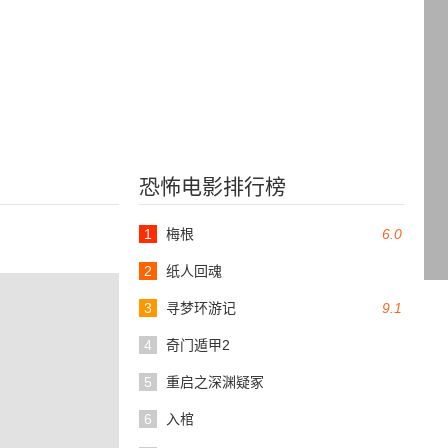
恐怖电影排行榜
1
梅根
6.0
2
纸人回魂
3
寻梦环游记
9.1
4
奇门遁甲2
5
重启之深渊疑冢
6
入棺