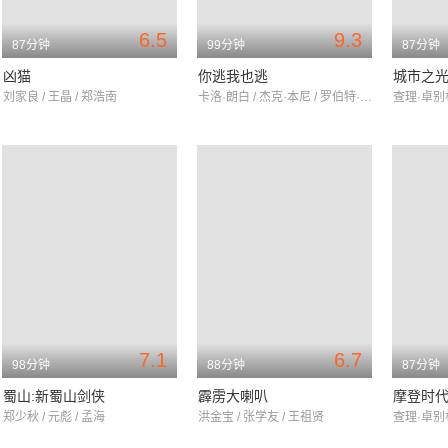
6.5
9.3
87分钟
99分钟
87分钟
凶猫
你逃我也逃
城市之
刘家良 / 王晶 / 郑浩南
卡洛·朗白 / 杰克·本尼 / 罗伯特·斯塔克
7.1
6.7
98分钟
88分钟
87分钟
蜀山:新蜀山剑侠
霹雳大喇叭
摩登时
郑少秋 / 元彪 / 孟海
洪金宝 / 张学友 / 王祖贤