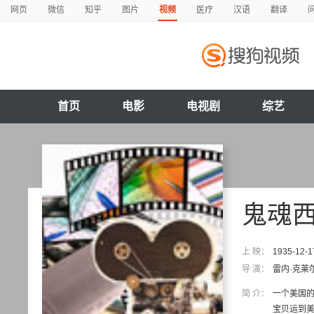
网页
微信
知乎
图片
视频
医疗
汉语
翻译
首页
电影
电视剧
综艺
鬼魂
上 映：
1935-12-1
导 演：
雷内·克莱
简 介：
一个美国
宝贝运到