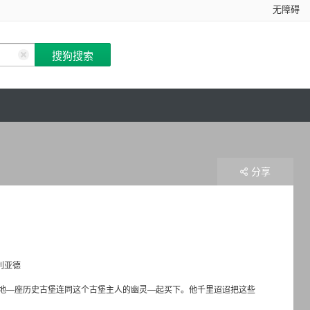
无障碍
分享
利亚德
地—座历史古堡连同这个古堡主人的幽灵—起买下。他千里迢迢把这些