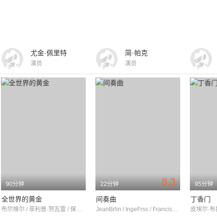
尤金·佩里特
简·帕克
演员
演员
8.3
90分钟
22分钟
95分钟
全世界的黄金
间奏曲
丁香门
布尔维尔 / 菲利普·努瓦雷 / 保罗·梅塞
JeanBrlin / IngeFrss / FrancisPicabia