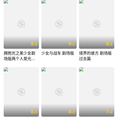
8.
9.
8.
5
1
2
拥抱光之美少女剧
少女与战车 剧场版
境界的彼方 剧场版
场版两个人是光之
过去篇
美少女群星之回忆
8.
8.
7.
5
9
6