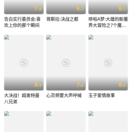
7.
6.
8.
9
7
3
告白实行委员会:喜
哥斯拉:决战之都
哆啦A梦:大雄的新魔
欢上你的那个瞬间
界大冒险之7个魔法
师
8.
7.
8.
9
6
6
大决战！超奥特曼
心灵想要大声呼喊
玉子爱情故事
八兄弟