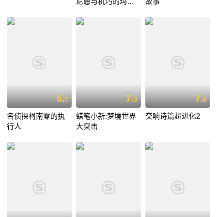
尼恩与机巧的玛机
故事
雅娜
5.
7.
7.
7
3
6
名侦探柯南零的执
蜡笔小新:梦境世界
交响诗篇超进化2
行人
大突击