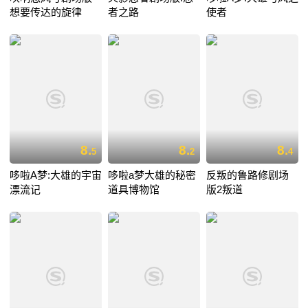
想要传达的旋律
者之路
使者
8.
8.
8.
5
2
4
哆啦A梦:大雄的宇宙
哆啦a梦大雄的秘密
反叛的鲁路修剧场
漂流记
道具博物馆
版2叛道