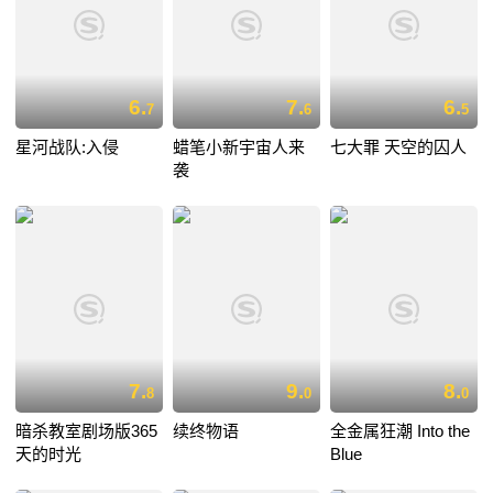
6.
7.
6.
7
6
5
星河战队:入侵
蜡笔小新宇宙人来
七大罪 天空的囚人
袭
7.
9.
8.
8
0
0
暗杀教室剧场版365
续终物语
全金属狂潮 Into the
天的时光
Blue