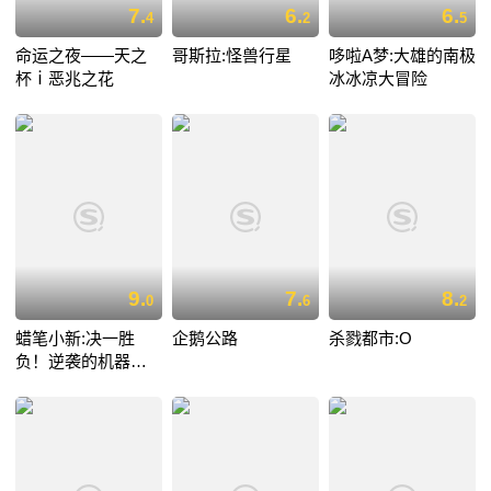
7.
6.
6.
4
2
5
命运之夜——天之
哥斯拉:怪兽行星
哆啦A梦:大雄的南极
杯ⅰ恶兆之花
冰冰凉大冒险
9.
7.
8.
0
6
2
蜡笔小新:决一胜
企鹅公路
杀戮都市:O
负！逆袭的机器人
爸爸