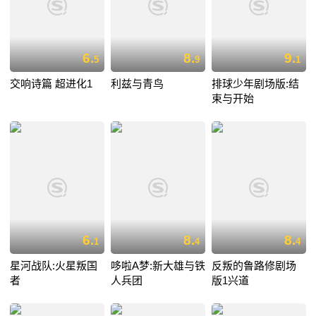
6.
8.
9.
5
9
1
交响诗篇 超进化1
利兹与青鸟
排球少年剧场版:结
束与开始
6.
8.
8.
1
4
4
星河战队:火星叛国
哆啦A梦:新大雄与铁
反叛的鲁路修剧场
者
人兵团
版1兴道