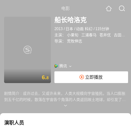
电影
船长哈洛克
2013
/
日本
/
动画 科幻
/
115分钟
主演：
小栗旬
三浦春马
苍井优
古田新太
导演：
荒牧伸志
腾讯
6.
立即播放
8
剧情简介 :
或许过去，又或许未来，人类大规模向宇宙殖民。当人口膨胀
到五千亿的时候，散落在宇宙各个角落的人类返回故土地球，却引发了伤
亡惨重的归乡战争。为了保护地球这片圣地，人类制定了盖亚制裁，约定
不许任何人染指这里。可是曾经作为联合舰队舰长的哈洛克（小栗旬 配
音）却背叛盖亚制裁，驾驶着他的阿尔卡迪亚号高举叛旗，成为逃逸一百
演职人员
年之久的通缉犯。联合舰队长官伊索拉（森川智之 配音）指使自己的弟弟
亚马（三浦春马 配音）混入阿尔卡迪亚号，探寻尼伯龙根人发明的永动机