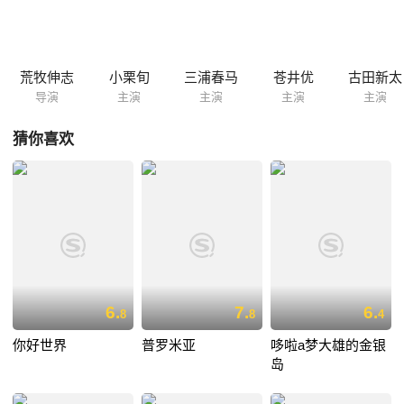
的秘密。在此期间，哈洛克率领船员向地球挺近，而联合舰队则在太阳系
布下天罗地网阻挡他的步伐。遥远的故土，失落已久的真相，令所有人为
之震惊…… 本片根据松本零士的经典科幻漫画改编。
荒牧伸志
小栗旬
三浦春马
苍井优
古田新太
导演
主演
主演
主演
主演
猜你喜欢
6.
7.
6.
8
8
4
你好世界
普罗米亚
哆啦a梦大雄的金银
岛