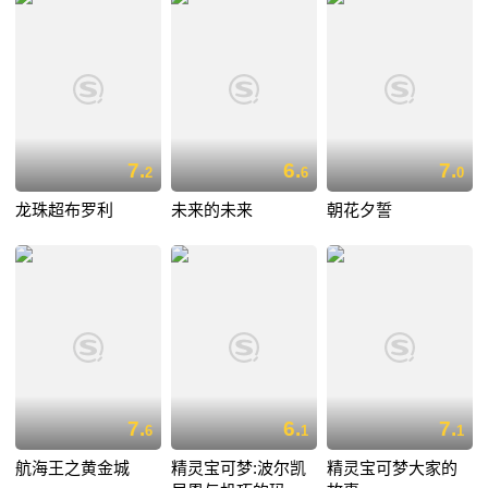
7.
6.
7.
2
6
0
龙珠超布罗利
未来的未来
朝花夕誓
7.
6.
7.
6
1
1
航海王之黄金城
精灵宝可梦:波尔凯
精灵宝可梦大家的