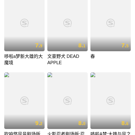
7.
8.
7.
9
1
5
哆啦a梦新大雄的大
文豪野犬 DEAD
春
魔境
APPLE
9.
8.
8.
2
0
6
吹响悠风号剧场版
火影忍者剧场版:忍
哆啦A梦:大雄与风之