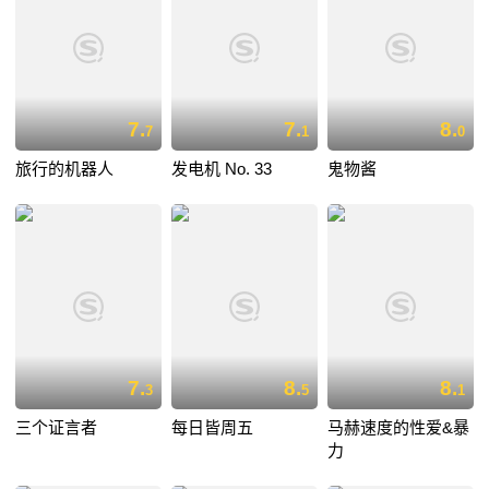
7.
7.
8.
7
1
0
旅行的机器人
发电机 No. 33
鬼物酱
7.
8.
8.
3
5
1
三个证言者
每日皆周五
马赫速度的性爱&暴
力