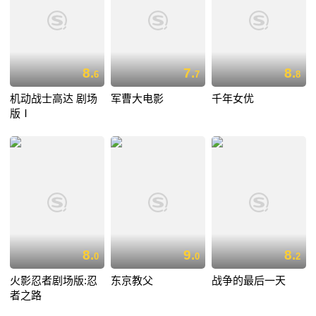
8.
7.
8.
6
7
8
机动战士高达 剧场
军曹大电影
千年女优
版Ⅰ
8.
9.
8.
0
0
2
火影忍者剧场版:忍
东京教父
战争的最后一天
者之路