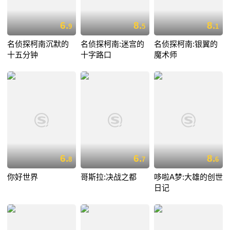
6.
8.
8.
9
5
1
名侦探柯南沉默的
名侦探柯南:迷宫的
名侦探柯南:银翼的
十五分钟
十字路口
魔术师
6.
6.
8.
8
7
6
你好世界
哥斯拉:决战之都
哆啦A梦:大雄的创世
日记