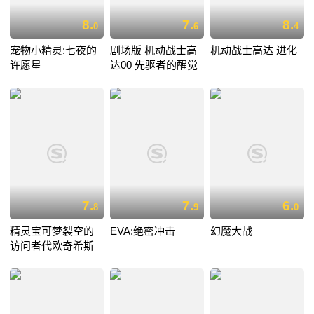
8.
7.
8.
0
6
4
宠物小精灵:七夜的
剧场版 机动战士高
机动战士高达 进化
许愿星
达00 先驱者的醒觉
7.
7.
6.
8
9
0
精灵宝可梦裂空的
EVA:绝密冲击
幻魔大战
访问者代欧奇希斯