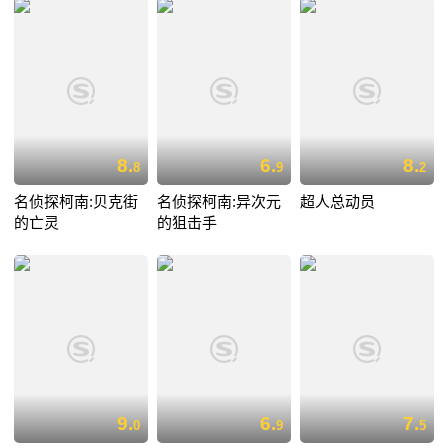
8.
6.
8.
8
9
2
名侦探柯南:贝克街
名侦探柯南:异次元
超人总动员
的亡灵
的狙击手
9.
6.
7.
0
9
5