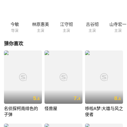
争斗旋即展开…… 本片入围2006年威尼斯电影节主竞赛单元，荣获2007
年葡萄牙奇幻电影节影评人选择奖、2006年蒙特利尔电影节大众选择奖。
今敏
林原惠美
江守彻
古谷彻
山寺宏一
导演
主演
主演
主演
主演
猜你喜欢
5.
7.
8.
6
4
6
名侦探柯南绯色的
怪兽屋
哆啦A梦:大雄与风之
子弹
使者