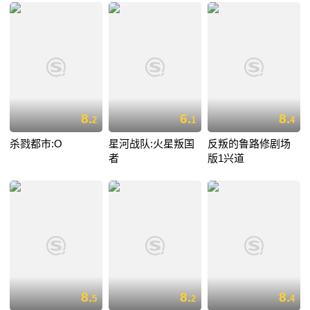
8.
6.
8.
2
1
4
杀戮都市:O
星河战队:火星叛国
反叛的鲁路修剧场
者
版1兴道
8.
8.
8.
5
2
4