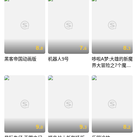
8.
7.
8.
8
6
3
黑客帝国动画版
机器人9号
哆啦A梦:大雄的新魔
界大冒险之7个魔法
师
9.
9.
8.
0
3
2