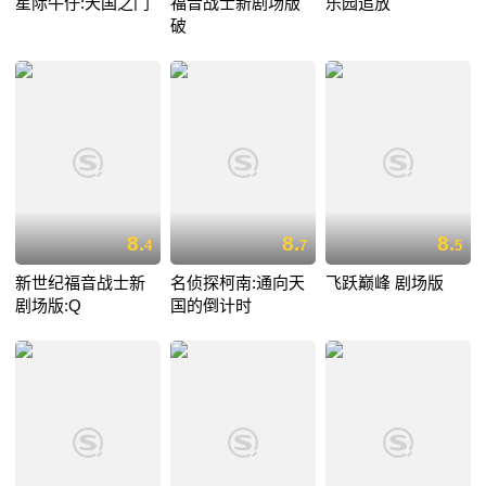
星际牛仔:天国之门
福音战士新剧场版
乐园追放
破
8.
8.
8.
4
7
5
新世纪福音战士新
名侦探柯南:通向天
飞跃巅峰 剧场版
剧场版:Q
国的倒计时