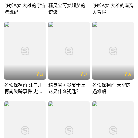
哆啦A梦:大雄的宇宙
精灵宝可梦超梦的
哆啦A梦:大雄的南海
漂流记
逆袭
大冒险
7.
7.
7.
3
7
6
名侦探柯南:江户川
精灵宝可梦皮卡丘
名侦探柯南:天空的
柯南失踪事件 史上
这是什么钥匙？
遇难船
最惨的两天