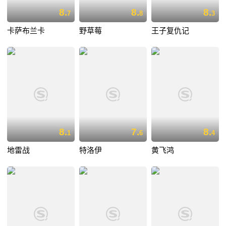
8.
8.
8.
7
8
3
卡萨布兰卡
野草莓
王子复仇记
8.
7.
8.
1
6
4
地雷战
特洛伊
黄飞鸿