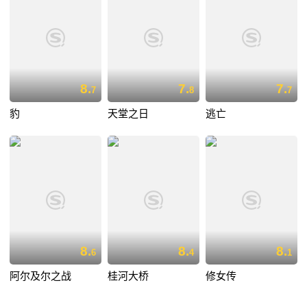
8.
7.
7.
7
8
7
豹
天堂之日
逃亡
8.
8.
8.
6
4
1
阿尔及尔之战
桂河大桥
修女传