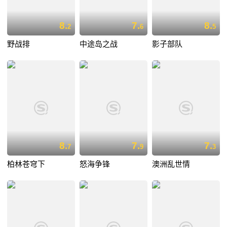
8.
7.
8.
2
6
5
野战排
中途岛之战
影子部队
8.
7.
7.
7
9
3
柏林苍穹下
怒海争锋
澳洲乱世情