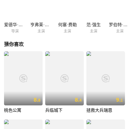
转了局势，让一直精明的掩盖自身性格缺陷的奇格在法庭上暴露了自己的
弱点，使马克得到了无罪判决……影片到这里看似大团圆结局，但实际又
另有内情，引出了更深刻的思考。 本片根据获普利兹奖的同名小说改编而
成，法庭戏堪称全片高潮，另外关键的台风袭舰剧情，也十分震撼、紧扣
爱德华·迪麦特雷克
亨弗莱·鲍嘉
何塞·费勒
范·强生
罗伯特·弗朗西斯
人心。好莱坞传奇硬汉亨弗莱·鲍嘉曾在《北非谍影》中扮演正...
导演
主演
主演
主演
主演
猜你喜欢
8.
8.
9.
8
4
1
桃色公寓
兵临城下
拯救大兵瑞恩