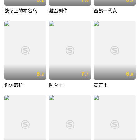
1
6
3
战场上的布谷鸟
越战创伤
西鹤一代女
8.
7.
6.
2
7
8
遥远的桥
阿育王
蒙古王