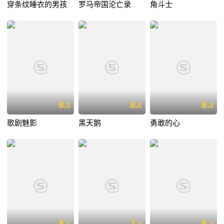
穿条纹睡衣的男孩
罗马帝国沦亡录
角斗士
8.
8.
8.
5
6
9
歌剧魅影
黑天鹅
勇敢的心
8.
7.
8.