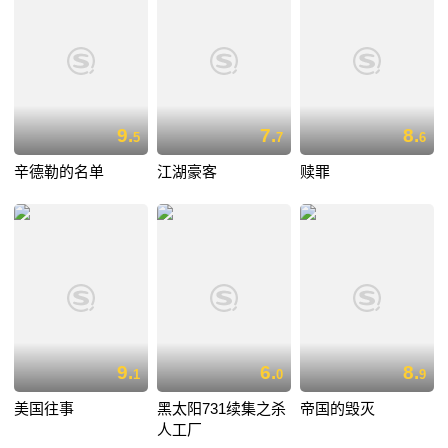
9.
7.
8.
5
7
6
辛德勒的名单
江湖豪客
赎罪
9.
6.
8.
1
0
9
美国往事
黑太阳731续集之杀
帝国的毁灭
人工厂