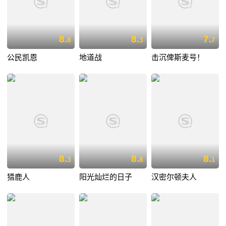
8.
8.
7.
8
3
7
公民凯恩
地道战
击沉俾斯麦号！
8.
8.
8.
3
8
1
猎鹿人
阳光灿烂的日子
汉密尔顿夫人