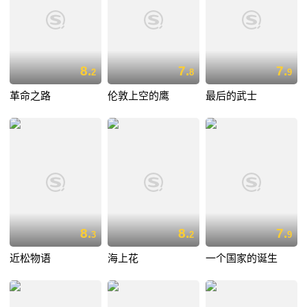
8.
7.
7.
2
8
9
革命之路
伦敦上空的鹰
最后的武士
8.
8.
7.
3
2
9
近松物语
海上花
一个国家的诞生