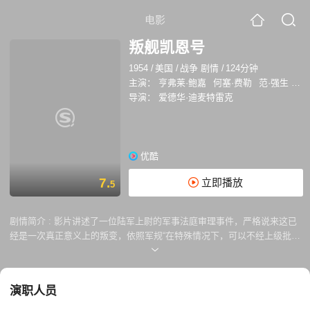
电影
叛舰凯恩号
1954
/
美国
/
战争 剧情
/
124分钟
主演：
亨弗莱·鲍嘉
何塞·费勒
范·强生
弗
导演：
爱德华·迪麦特雷克
优酷
7.
立即播放
5
剧情简介 :
影片讲述了一位陆军上尉的军事法庭审理事件，严格说来这已
经是一次真正意义上的叛变，依照军规“在特殊情况下，可以不经上级批准
解除舰长的指挥权”，在凯恩号军舰因奇格舰长（亨弗莱·鲍嘉饰）的错误
指挥而面临沉船危险的时候，他原本忠心耿耿的副手马克当机立断接管了
军舰，马克也因此和支持他的同僚受到了严格的军事审判，他的律师如果
演职人员
想拯救他，唯一的办法就是证明奇格军官精神失常，无法很好地控制船
舰。这部电影中的法庭辨论戏是全片高潮，冷静睿智的律师在关键时刻扭