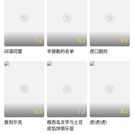
7.
9.
8.
0
5
9
间谍同盟
辛德勒的名单
虎口脱险
8.
7.
8.
4
4
4
敦刻尔克
根西岛文学与土豆
虎!虎!虎!
皮馅饼俱乐部