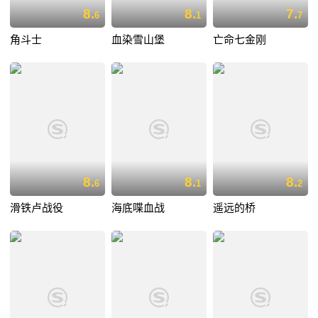
8.
8.
7.
6
1
7
角斗士
血染雪山堡
亡命七金刚
8.
8.
8.
6
1
2
滑铁卢战役
海底喋血战
遥远的桥