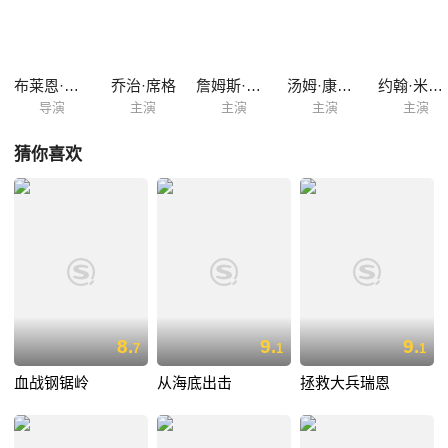
布莱恩·福布斯
乔治·席格
詹姆斯·福克斯
汤姆·康特奈
约翰·米尔斯
导演
主演
主演
主演
主演
猜你喜欢
8.
9.
9.
7
1
1
血战钢锯岭
从海底出击
拯救大兵瑞恩