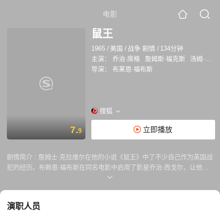
电影
鼠王
1965
/
美国
/
战争 剧情
/
134分钟
主演：
乔治·席格
詹姆斯·福克斯
汤姆·康特奈
导演：
布莱恩·福布斯
搜狐
7.
立即播放
9
剧情简介 :
詹姆士·克拉维尔在他的小说《鼠王》中了不少自己作为英国战
犯的经历。布赖恩·福布斯在同名电影中启用了影星乔治·西戈尔，让他在
片中策划一个日本战俘集中营里的所有黑市交易。他之所以被称为“鼠王”
是因为他饲养啮齿动物以供同伴的战俘食用，以及其多变的性格。在英国
军官詹姆士·福克斯的协助下，他把交易扩展到日本军官。虽然西戈尔表面
演职人员
上是个自私的人，但他通过骗取守卫手里珍稀的抗生素挽救了病重的福克
斯的性命。