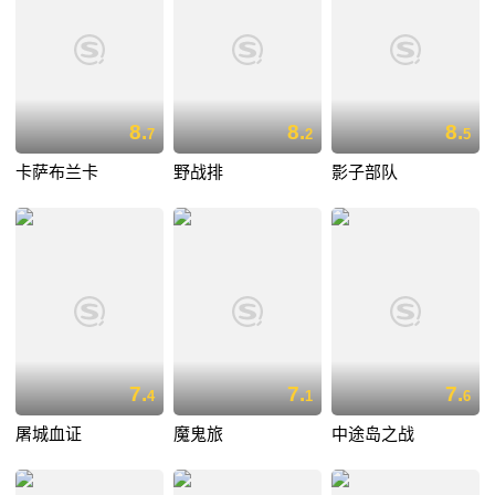
8.
8.
8.
7
2
5
卡萨布兰卡
野战排
影子部队
7.
7.
7.
4
1
6
屠城血证
魔鬼旅
中途岛之战