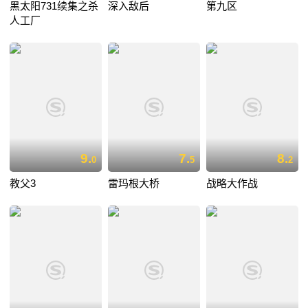
黑太阳731续集之杀
深入敌后
第九区
人工厂
9.
7.
8.
0
5
2
教父3
雷玛根大桥
战略大作战