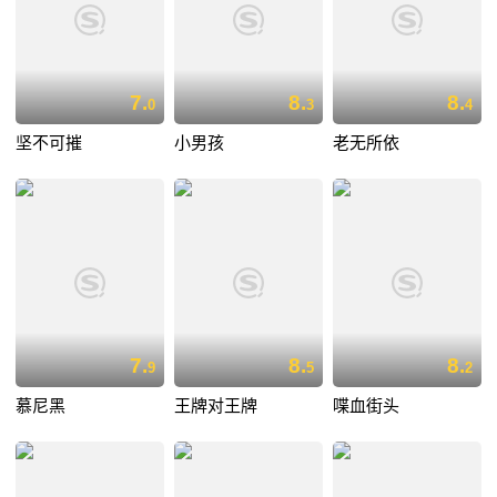
7.
8.
8.
0
3
4
坚不可摧
小男孩
老无所依
7.
8.
8.
9
5
2
慕尼黑
王牌对王牌
喋血街头