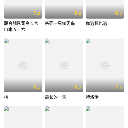
7.
8.
8.
2
6
5
联合舰队司令长官
杀死一只知更鸟
你逃我也逃
山本五十六
8.
8.
7.
1
5
6
桥
最长的一天
特洛伊