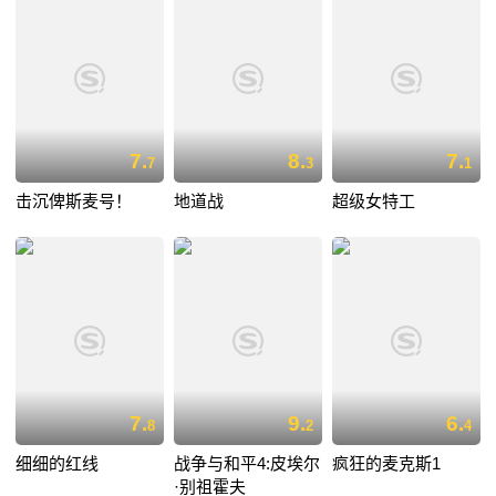
7.
8.
7.
7
3
1
击沉俾斯麦号！
地道战
超级女特工
7.
9.
6.
8
2
4
细细的红线
战争与和平4:皮埃尔
疯狂的麦克斯1
·别祖霍夫