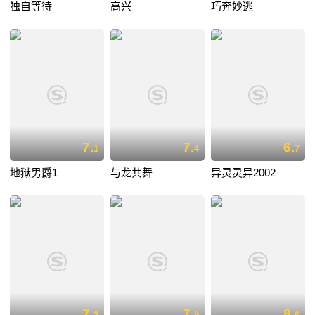
独自等待
高兴
巧奔妙逃
7.
7.
6.
1
4
7
地狱男爵1
与龙共舞
异灵灵异2002
7.
7.
8.