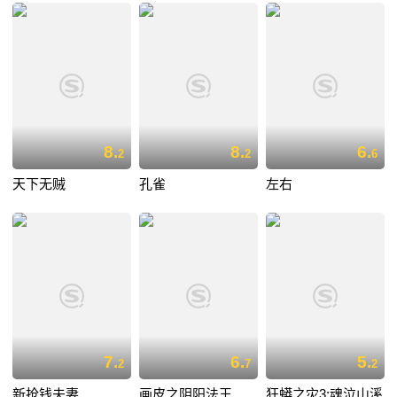
8.
8.
6.
2
2
6
天下无贼
孔雀
左右
7.
6.
5.
2
7
2
新抢钱夫妻
画皮之阴阳法王
狂蟒之灾3:魂泣山溪