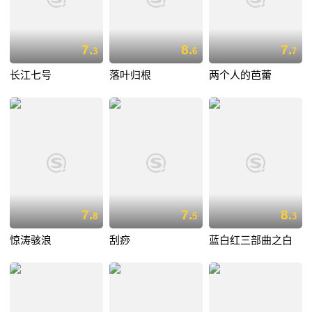
7.
8.
7.
3
6
7
长江七号
落叶归根
两个人的芭蕾
7.
7.
8.
8
5
3
惊涛骇浪
刮痧
蓝白红三部曲之白