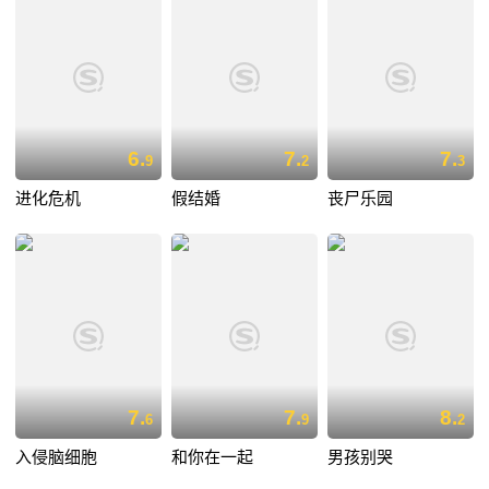
6.
7.
7.
9
2
3
进化危机
假结婚
丧尸乐园
7.
7.
8.
6
9
2
入侵脑细胞
和你在一起
男孩别哭