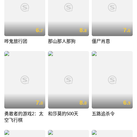
6.
8.
7.
7
8
6
哗鬼旅行团
那山那人那狗
僵尸肖恩
7.
8.
6.
0
0
9
勇敢者的游戏2：太
和莎莫的500天
五路追杀令
空飞行棋