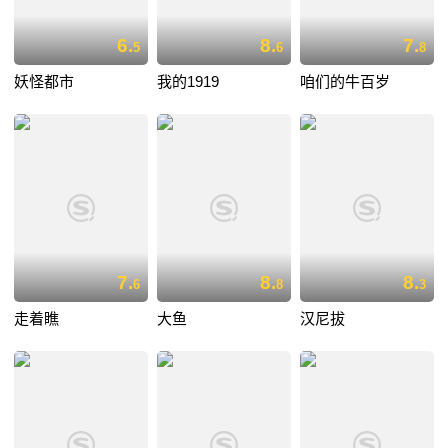
6.
8.
7.
5
6
8
妖怪都市
我的1919
咱们的牛百岁
7.
8.
8.
6
8
3
走着瞧
大鱼
汉尼拔