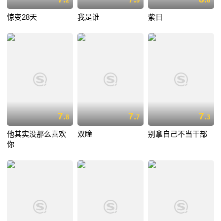
2
9
6
惊变28天
我是谁
紫日
7.
7.
7.
8
7
3
他其实没那么喜欢
双瞳
别拿自己不当干部
你