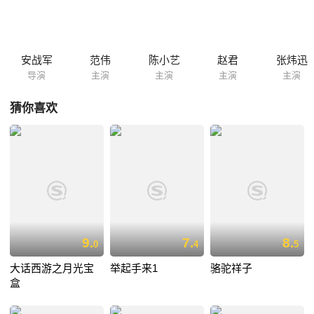
安战军
范伟
陈小艺
赵君
张炜迅
导演
主演
主演
主演
主演
猜你喜欢
9.
7.
8.
0
4
5
大话西游之月光宝
举起手来1
骆驼祥子
盒