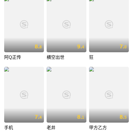
8.
9.
7.
8
4
0
阿Q正传
横空出世
狂
7.
8.
8.
4
1
5
手机
老井
甲方乙方