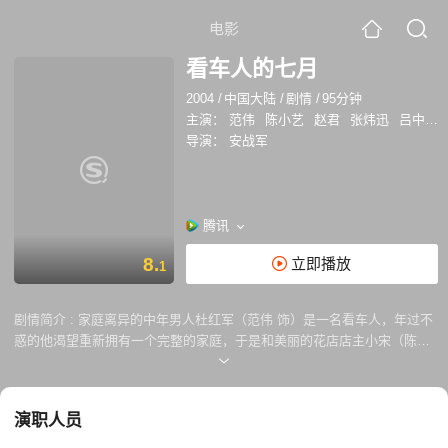
电影
看车人的七月
2004
/
中国大陆
/
剧情
/
95分钟
主演：
范伟
陈小艺
赵君
张炜迅
吕中
张
导演：
安战军
腾讯
8.
立即播放
1
剧情简介 :
家庭离异的中年男人杜红军（范伟 饰）是一名看车人，年过不
惑的他渴望重新拥有一个完整的家庭，于是和美丽的花店店主小宋（陈小
艺 饰）好上了。小宋也是一个离了婚的女人，两人共同的愿望就是赶快组
织一个新的家。杜红军的儿子因为思念母亲，一直反对杜红军再婚。但杜
红军还是和小宋结了婚。就在一切准备妥当的时候，小宋的前夫刘三从监
演职人员
狱里出来了。刘三反悔了当初的离婚协议，于是一切开始变得不可收
拾……