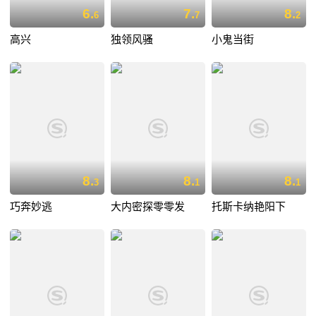
6.
7.
8.
6
7
2
高兴
独领风骚
小鬼当街
8.
8.
8.
3
1
1
巧奔妙逃
大内密探零零发
托斯卡纳艳阳下