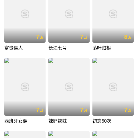
7.
7.
8.
6
3
6
富贵逼人
长江七号
落叶归根
7.
7.
7.
3
4
9
西班牙女佣
辣妈辣妹
初恋50次