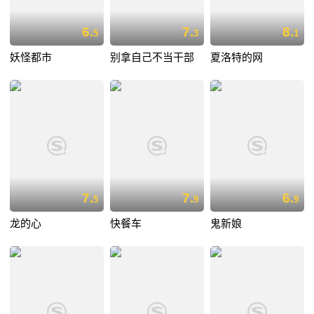
6.
7.
8.
5
3
1
妖怪都市
别拿自己不当干部
夏洛特的网
7.
7.
6.
5
9
9
龙的心
快餐车
鬼新娘