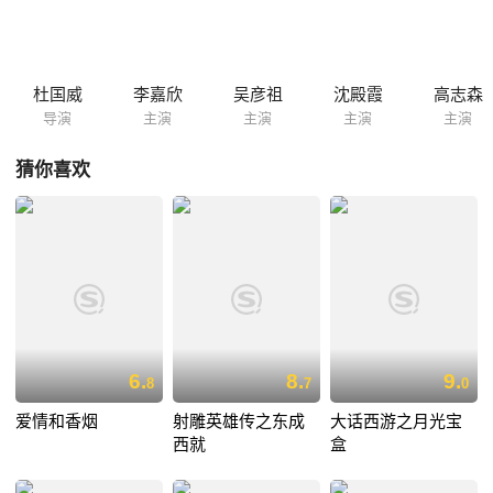
虑后，竟同意了孙福的想法，两人达成交易。杜十娘知道这些勾当之后，
心如死灰，怒沉百宝箱并投水自尽……
杜国威
李嘉欣
吴彦祖
沈殿霞
高志森
导演
主演
主演
主演
主演
猜你喜欢
6.
8.
9.
8
7
0
爱情和香烟
射雕英雄传之东成
大话西游之月光宝
西就
盒