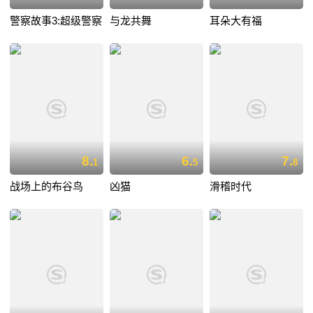
警察故事3:超级警察
与龙共舞
耳朵大有福
8.
6.
7.
1
5
8
战场上的布谷鸟
凶猫
滑稽时代