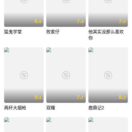
6.
7.
7.
8
8
8
猛鬼学堂
败家仔
他其实没那么喜欢
你
9.
7.
8.
1
7
2
两杆大烟枪
双瞳
鹿鼎记2