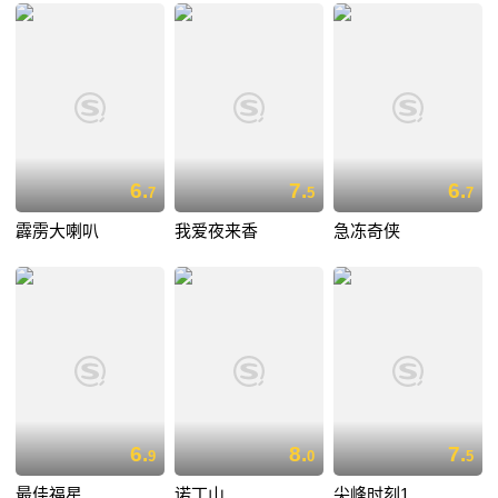
6.
7.
6.
7
5
7
霹雳大喇叭
我爱夜来香
急冻奇侠
6.
8.
7.
9
0
5
最佳福星
诺丁山
尖峰时刻1