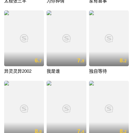
太极张三丰
为你钟情
家有喜事
6.
7.
8.
7
9
2
异灵灵异2002
我是谁
独自等待
8.
7.
8.
0
4
2