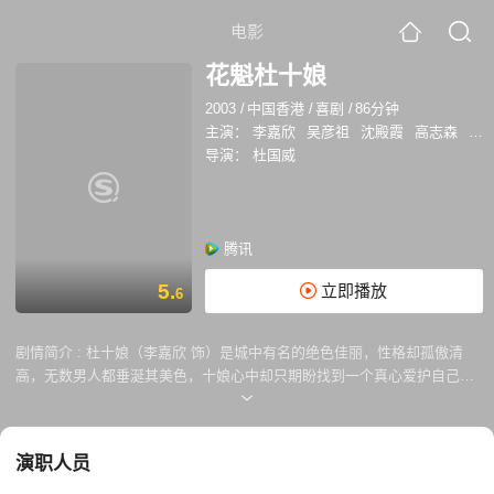
电影
花魁杜十娘
2003
/
中国香港
/
喜剧
/
86分钟
主演：
李嘉欣
吴彦祖
沈殿霞
高志森
梁
导演：
杜国威
腾讯
5.
立即播放
6
剧情简介 :
杜十娘（李嘉欣 饰）是城中有名的绝色佳丽，性格却孤傲清
高，无数男人都垂涎其美色，十娘心中却只期盼找到一个真心爱护自己的
人并从此离开这风月场所。直到杜十娘遇到了李甲（吴彦祖 饰），中意于
李甲。穷酸秀才李甲愿意用钱赎回杜十娘的自由身。杜十娘由此跟随着李
甲归家，途中李甲偶遇故交孙福，孙福是个富家子弟，平日就游手好闲贪
演职人员
恋美色，一见杜十娘便与李甲商量要用五千两白银换十娘。此时的李甲一
边因为落榜很是失落，另一面散尽身边财物更是无言归家见父母，多番考