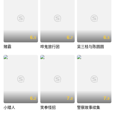
6.
6.
6.
5
7
5
赌霸
哗鬼旅行团
吴三桂与陈圆圆
6.
7.
7.
2
0
9
小矮人
笑拳怪招
警察故事续集