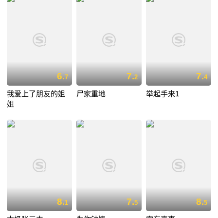
6.
7.
7.
7
2
4
我爱上了朋友的姐
尸家重地
举起手来1
姐
8.
7.
8.
1
5
5