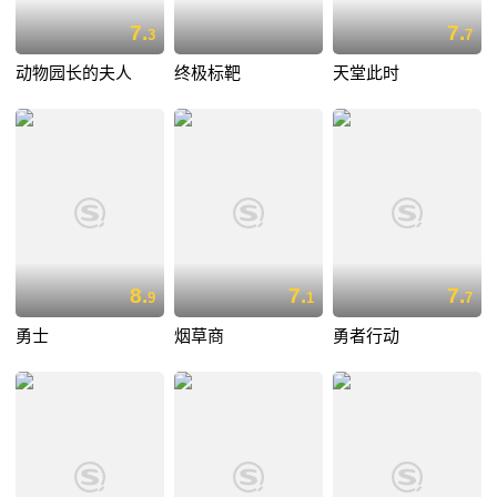
7.
7.
3
7
动物园长的夫人
终极标靶
天堂此时
8.
7.
7.
9
1
7
勇士
烟草商
勇者行动