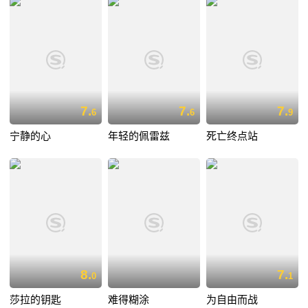
7.
7.
7.
6
6
9
宁静的心
年轻的佩雷兹
死亡终点站
8.
7.
0
1
莎拉的钥匙
难得糊涂
为自由而战