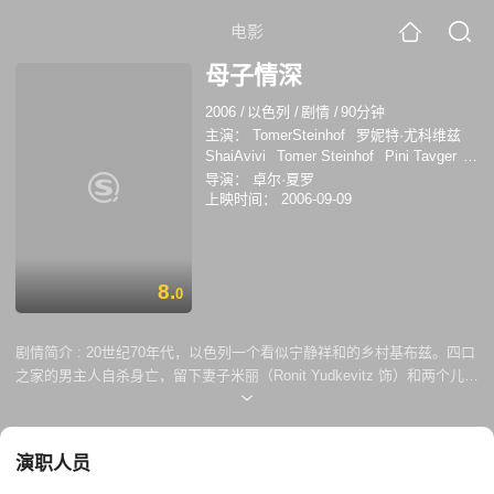
电影
母子情深
2006
/
以色列
/
剧情
/
90分钟
主演：
TomerSteinhof
罗妮特·尤科维兹
ShaiAvivi
Tomer Steinhof
Pini Tavger
亨利·加尔辛
Gal Zaid
导演：
卓尔·夏罗
上映时间：
2006-09-09
8.
0
剧情简介 :
20世纪70年代，以色列一个看似宁静祥和的乡村基布兹。四口
之家的男主人自杀身亡，留下妻子米丽（Ronit Yudkevitz 饰）和两个儿子
迪维（Tomer Steinhof 饰）、伊亚尔（Pini Tavger 饰）相依为命。米丽
在公社经营的洗衣店辛苦劳作，并与远在瑞士的斯蒂芬（Henri Garcin
饰）相恋。 斯蒂芬千里迢迢来到这个保守的乡村，他和一家人相处融洽，
演职人员
幸福重新降临这个家中。某天斯蒂芬为保护迪维对一个村民挥拳相向，他
因此被基布兹村民驱逐。米丽伤心之余陷入疯狂，又被村民以精神失常之