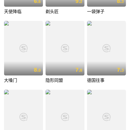
6.
9.
8.
6
2
3
天使降临
剃头匠
一袋弹子
8.
7.
7.
0
8
3
大嗓门
隐形同盟
德国往事