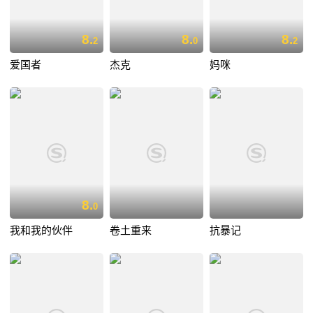
8.
8.
8.
2
0
2
爱国者
杰克
妈咪
8.
0
我和我的伙伴
卷土重来
抗暴记