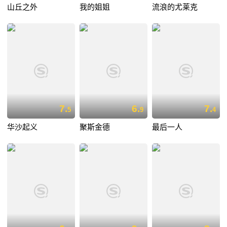
山丘之外
我的姐姐
流浪的尤莱克
7.
6.
7.
5
9
4
华沙起义
聚斯金德
最后一人