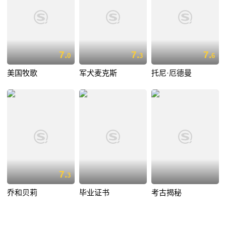
7.
7.
7.
0
3
6
美国牧歌
军犬麦克斯
托尼·厄德曼
7.
3
乔和贝莉
毕业证书
考古揭秘