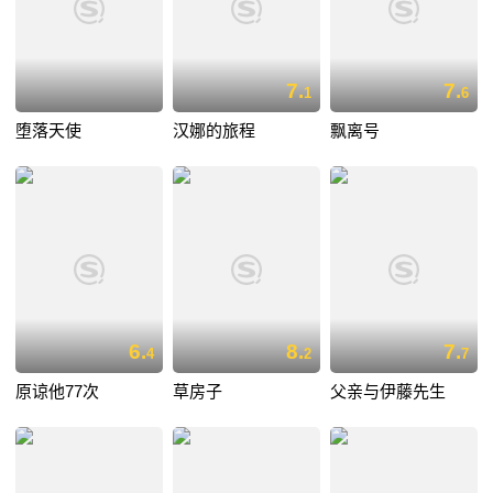
7.
7.
1
6
堕落天使
汉娜的旅程
飘离号
6.
8.
7.
4
2
7
原谅他77次
草房子
父亲与伊藤先生