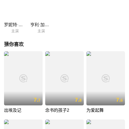
名强行治疗。哥哥奉命参军，迪维独自承担起保护母亲的重任…… 本片荣
获2007柏林电影节水晶熊奖。
罗妮特·尤科维兹
亨利·加尔辛
主演
主演
猜你喜欢
7.
7.
7.
7
8
6
出埃及记
念书的孩子2
为爱起舞