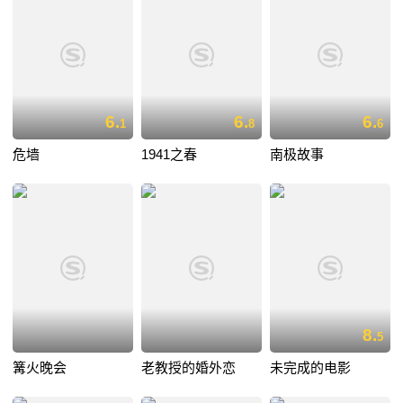
6.
6.
6.
1
8
6
危墙
1941之春
南极故事
8.
5
篝火晚会
老教授的婚外恋
未完成的电影