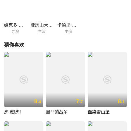
维克多·琪卡
亚历山大·普罗西
卡德里·罗希
导演
主演
主演
猜你喜欢
8.
7.
8.
4
7
1
虎!虎!虎!
墨菲的战争
血染雪山堡