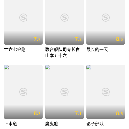
7.
7.
8.
7
2
5
亡命七金刚
联合舰队司令长官
最长的一天
山本五十六
8.
7.
8.
3
1
5
下水道
魔鬼旅
影子部队