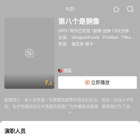
电影
第八个是铜像
1970
/
阿尔巴尼亚
/
剧情 战争
/
101分钟
主演：
VangjushFurxhi
PiroMani
YllkaMujo
导演：
维克多·琪卡
搜狐
7.
立即播放
1
剧情简介 :
易卜拉辛是一位勇敢而成熟的游击队队长，他在一次战斗中负
伤，在疗伤期间还在村落里向农民广为传播革命真理，教育他们为了自由
翻身而与法西斯战斗，帮助不少村民走上革命之道。后来他在战斗中光荣
牺牲。
演职人员