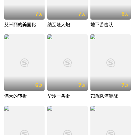
7.
7.
6.
6
6
6
艾米丽的美国化
纳瓦隆大炮
地下游击队
6.
7.
7.
2
5
3
伟大的转折
华沙一条街
73舰队潜艇战