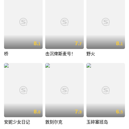
8.
7.
8.
1
7
1
桥
击沉俾斯麦号！
野火
8.
7.
6.
0
9
5
安妮少女日记
敦刻尔克
玉碎塞班岛