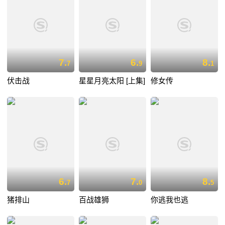
7.
6.
8.
7
9
1
伏击战
星星月亮太阳 [上集]
修女传
6.
7.
8.
7
0
5
猪排山
百战雄狮
你逃我也逃