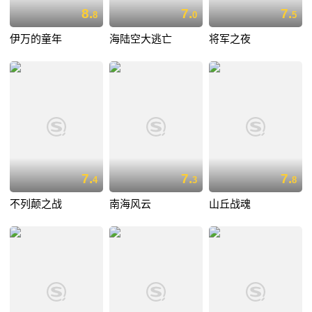
8.
7.
7.
8
0
5
伊万的童年
海陆空大逃亡
将军之夜
7.
7.
7.
4
3
8
不列颠之战
南海风云
山丘战魂