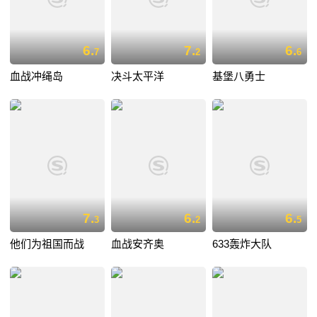
6.
7.
6.
7
2
6
血战冲绳岛
决斗太平洋
基堡八勇士
7.
6.
6.
3
2
5
他们为祖国而战
血战安齐奥
633轰炸大队