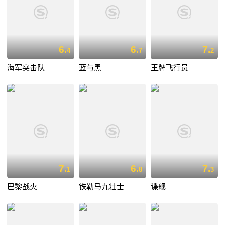
6.
6.
7.
4
7
2
海军突击队
蓝与黑
王牌飞行员
7.
6.
7.
1
8
3
巴黎战火
铁勒马九壮士
谍舰