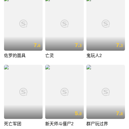
7.
7.
7.
6
3
3
佐罗的面具
亡灵
鬼玩人2
5.
7.
0
8
死亡军团
新天师斗僵尸2
群尸玩过界