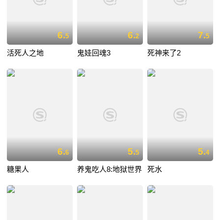
6.
6.
7.
5
2
5
活死人之地
鬼娃回魂3
死神来了2
6.
5.
5.
6
5
4
糖果人
养鬼吃人8:地狱世界
死水