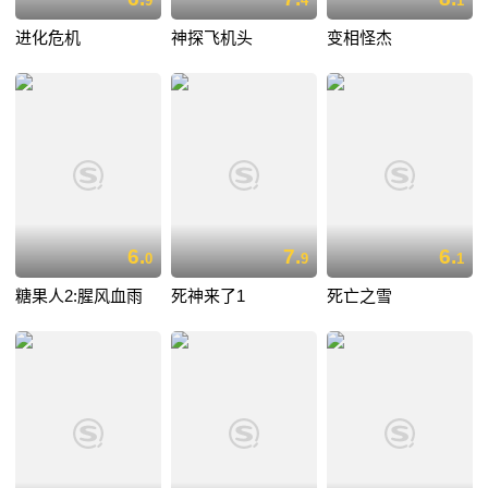
9
4
1
进化危机
神探飞机头
变相怪杰
6.
7.
6.
0
9
1
糖果人2:腥风血雨
死神来了1
死亡之雪