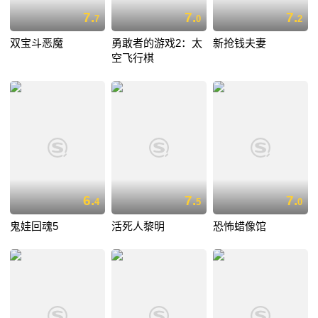
7.
7.
7.
7
0
2
双宝斗恶魔
勇敢者的游戏2：太
新抢钱夫妻
空飞行棋
6.
7.
7.
4
5
0
鬼娃回魂5
活死人黎明
恐怖蜡像馆