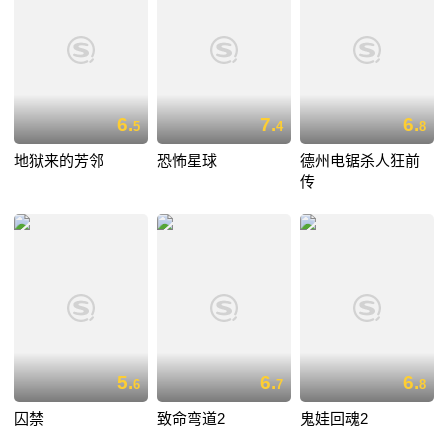
6.
7.
6.
5
4
8
地狱来的芳邻
恐怖星球
德州电锯杀人狂前
传
5.
6.
6.
6
7
8
囚禁
致命弯道2
鬼娃回魂2