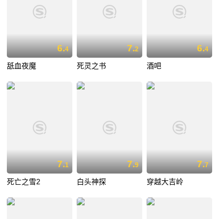
6.
7.
6.
4
2
4
舐血夜魔
死灵之书
酒吧
7.
7.
7.
1
9
7
死亡之雪2
白头神探
穿越大吉岭