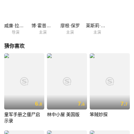
威廉·拉斯蒂格
博·霍普金斯
摩根·保罗
莱斯莉·尼尔
导演
主演
主演
主演
猜你喜欢
6.
7.
7.
8
6
7
童军手册之僵尸启
林中小屋 美国版
笨贼妙探
示录