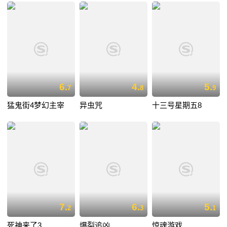
6.
4.
5.
7
8
9
猛鬼街4梦幻主宰
异虫咒
十三号星期五8
7.
6.
5.
2
3
1
死神来了3
爆裂追凶
惊魂游戏