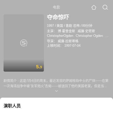
电影
夺命惊吓
1997
/
美国
/
喜剧 恐怖
/
89分钟
主演：
博·霍普金斯
威廉·史密斯
ChristopherOgden
Christopher Ogden
摩
根·保罗
Anne Tremko
Mark Chadwick
导演：
威廉·拉斯蒂格
莱斯莉·尼尔
扎卡里·麦克莱莫尔
David
上映时间：
1997-07-04
'Shark' Fralick
P·J·索尔丝
5.
9
剧情简介 :
这是7月4日的周末，最近发现的萨姆哈珀中士的尸体——在第
一次海湾战争中被“友军炮火”击毙——被送回了他的美国老家。但是当萨
姆从死里复活来惩罚不爱国的人时，只有他的小侄子和一个苦不堪言的朝
鲜战争老兵(竖井和南方公园的灵魂偶像艾萨克海耶斯)才能阻止他的血腥
暴行。
演职人员