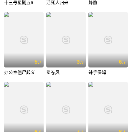
十三号星期五6
活死人归来
蜂螫
5.
3.
6.
7
9
7
办公室僵尸起义
鲨卷风
辣手保姆
6.
7.
8.