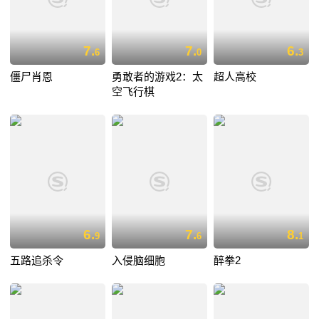
7.
7.
6.
6
0
3
僵尸肖恩
勇敢者的游戏2：太
超人高校
空飞行棋
6.
7.
8.
9
6
1
五路追杀令
入侵脑细胞
醉拳2