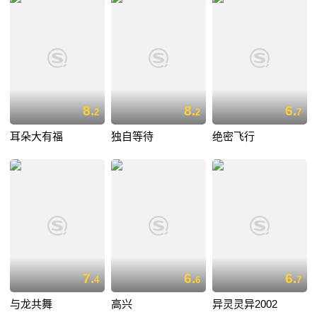
8.
8.
6.
2
2
7
耳朵大有福
独自等待
绝密飞行
7.
6.
6.
4
6
7
与龙共舞
高兴
异灵灵异2002