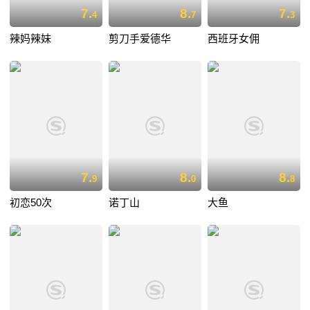
7.
8.
7.
4
7
3
辣妈辣妹
剪刀手爱德华
西班牙女佣
7.
8.
8.
9
0
8
初恋50次
诺丁山
大鱼