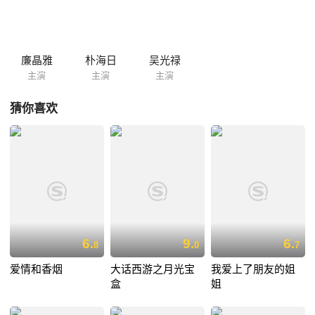
故事。影片有《飞向未来》式的奇幻剧情，有《天使爱美丽》般神奇想象
力，有类似《剪刀手爱德华》的色彩斑斓，华丽绚烂的场景（粉色的路，
紫色的漫画书屋，绿色的门），当然还有一位能让观众留下美好记忆的少
年naimo。饰演naimo的是韩国新生代演员朴海日。无论是《杀人记忆》
廉晶雅
朴海日
吴光禄
中的嫌疑犯还是演绎《嫉妒是...
主演
主演
主演
猜你喜欢
6.
9.
6.
8
0
7
爱情和香烟
大话西游之月光宝
我爱上了朋友的姐
盒
姐