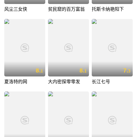
风尘三女侠
贫民窟的百万富翁
托斯卡纳艳阳下
8.
8.
7.
1
1
3
夏洛特的网
大内密探零零发
长江七号