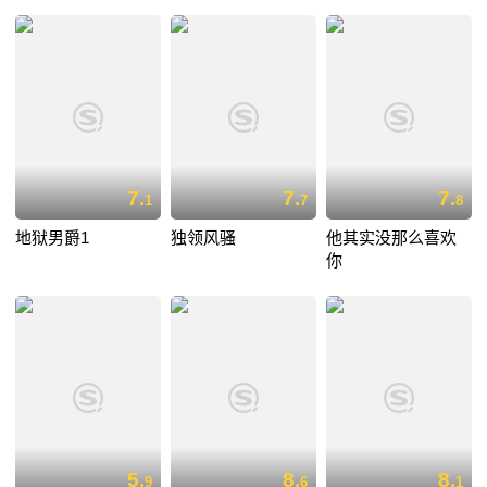
7.
7.
7.
1
7
8
地狱男爵1
独领风骚
他其实没那么喜欢
你
5.
8.
8.
9
6
1