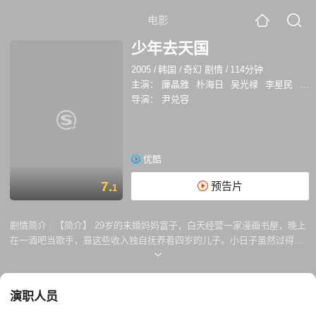
电影
少年去天国
2005
/
韩国
/
奇幻 剧情
/
114分钟
主演：
廉晶雅
朴海日
吴光禄
李星民
金
导演：
尹兑容
优酷
7.
预告片
1
剧情简介 :
【简介】 29岁的未婚妈妈富子，白天经营一家漫画书屋，晚上
在一酒吧当歌手，靠这些收入独自抚养着四岁的儿子。小日子虽然过得平
淡，但是富子从未失去对生活的热情和对美好爱情的憧憬。一天，她终于
遇到了一位能令她怦然心动的男人，不曾想，这位看似33岁的成年男子，
实际年龄却只有13岁…… 幕后： 2001年，法国有个古怪精灵爱美丽，
演职人员
2005年韩国有个天真烂漫的少年naimo，在这部名为《少年去天国》的成
人童话中，导演试图向观众述说一个充满魔幻色彩，温馨美丽的浪漫爱情