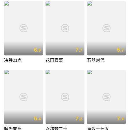
6.
7.
5.
9
7
7
决胜21点
花田喜事
石器时代
5.
7.
7.
4
2
4
越光宝盒
女孩梦三十
重返十七岁