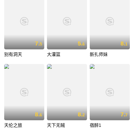
7.
5.
8.
5
6
1
别有洞天
大灌篮
新扎师妹
8.
8.
7.
6
2
7
天伦之旅
天下无贼
宿醉1