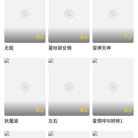
5.
6.
7.
5
4
7
无极
曼哈顿女佣
冒牌天神
6.
6.
6.
5
6
5
妖魔道
左右
爱情呼叫转移1