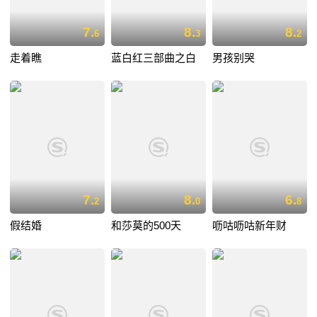
7.
8.
8.
6
3
2
走着瞧
蓝白红三部曲之白
男孩别哭
7.
8.
6.
2
0
8
假结婚
和莎莫的500天
呖咕呖咕新年财