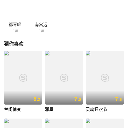
都琴峰
南宫远
主演
主演
猜你喜欢
8.
7.
7.
2
0
6
兰闺惊变
邪屋
灵魂狂欢节