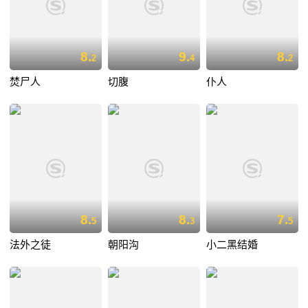
8.
9.
8.
2
4
2
焚尸人
切腹
仆人
8.
8.
7.
5
3
5
法外之徒
朝阳沟
小二黑结婚