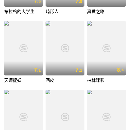
7.
7.
5
9
布拉格的大学生
畸形人
真爱之路
7.
7.
8.
1
1
4
天师捉妖
画皮
柏林谍影