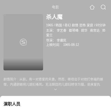
电影
杀人魔
1965
/
韩国
/
奇幻 剧情 恐怖 家庭
/
93分钟
主演：
李艺春
都琴峰
嫔华
南宫远
郑
爱兰
导演：
李庸民
上映时间：
1965-08-12
剧情简介 :
从前，有一对恩爱的夫妻。然而，继母出于对他们幸福的嫉
恨，内通厨娘将儿媳妇毒死。无法瞑目的儿媳妇转世为猫，前来复仇
演职人员