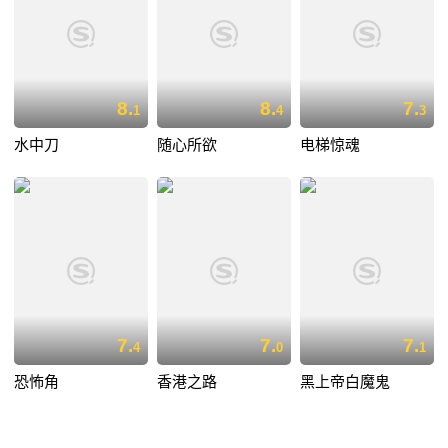
8.
8.
7.
1
4
3
水中刀
随心所欲
电梯惊魂
7.
7.
7.
4
0
1
恐怖角
香港之路
黑上帝白魔鬼