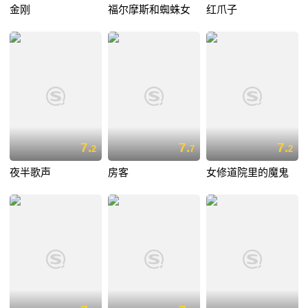
金刚
福尔摩斯和蜘蛛女
红爪子
7.
7.
7.
2
7
2
夜半歌声
房客
女修道院里的魔鬼