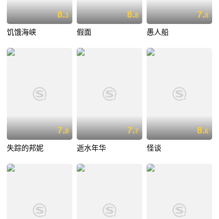
8.
8.
7.
3
8
8
饥饿海峡
假面
愚人船
7.
7.
8.
8
7
6
失踪的邦妮
逝水年华
怪谈