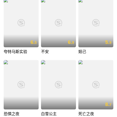
6.
6.
5.
5
9
9
夸特马斯实验
不安
妲己
8.
7
恐惧之夜
白雪公主
死亡之夜