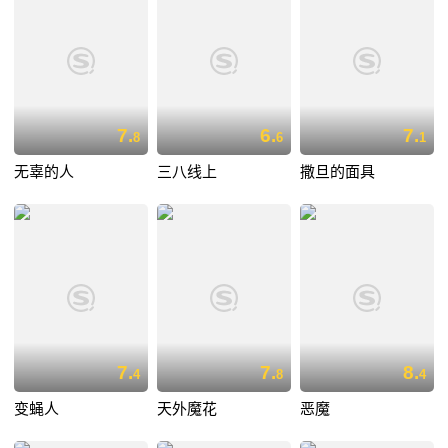
7.
6.
7.
8
6
1
无辜的人
三八线上
撒旦的面具
7.
7.
8.
4
8
4
变蝇人
天外魔花
恶魔