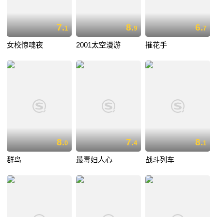
7.
8.
6.
1
9
7
女校惊魂夜
2001太空漫游
摧花手
8.
7.
8.
0
4
1
群鸟
最毒妇人心
战斗列车