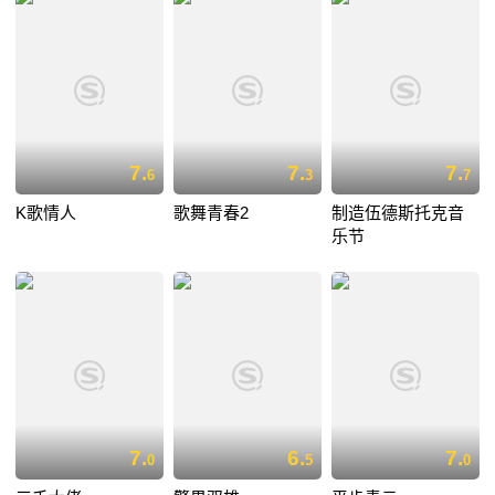
7.
7.
7.
6
3
7
K歌情人
歌舞青春2
制造伍德斯托克音
乐节
7.
6.
7.
0
5
0