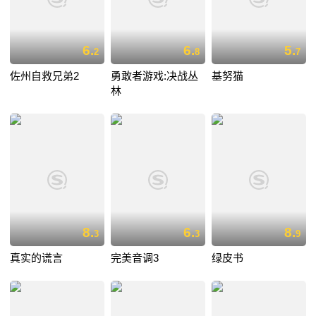
6.
6.
5.
2
8
7
佐州自救兄弟2
勇敢者游戏:决战丛
基努猫
林
8.
6.
8.
3
3
9
真实的谎言
完美音调3
绿皮书