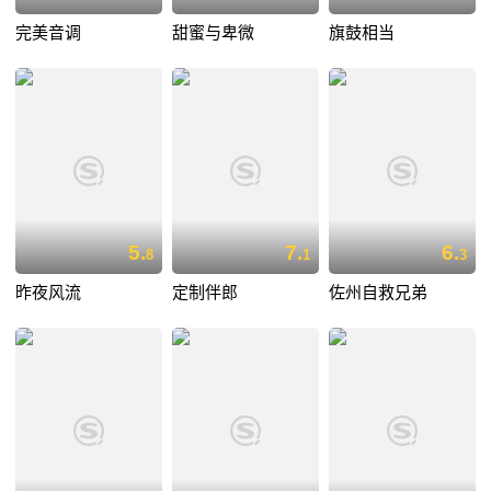
完美音调
甜蜜与卑微
旗鼓相当
5.
7.
6.
8
1
3
昨夜风流
定制伴郎
佐州自救兄弟