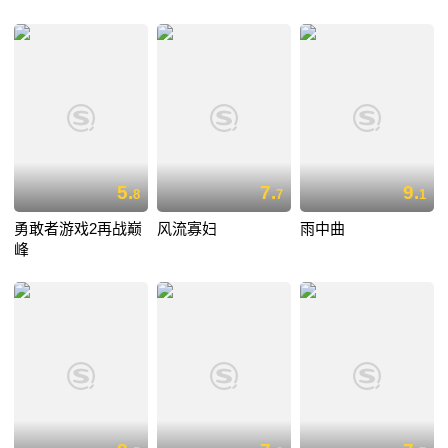
5.
7.
9.
8
7
1
勇敢者游戏2再战巅
风流寡妇
雨中曲
峰