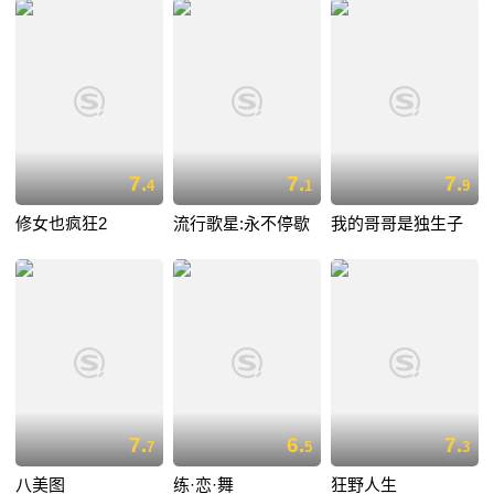
7.
7.
7.
4
1
9
修女也疯狂2
流行歌星:永不停歇
我的哥哥是独生子
7.
6.
7.
7
5
3
八美图
练·恋·舞
狂野人生