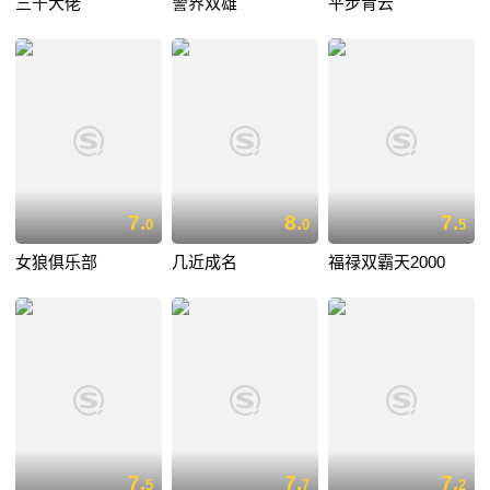
三千大佬
警界双雄
平步青云
7.
8.
7.
0
0
5
女狼俱乐部
几近成名
福禄双霸天2000
7.
7.
7.
5
7
2