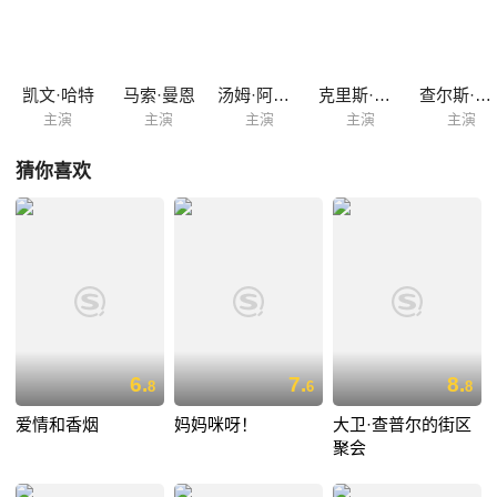
他的女友以及两个熊孩子却在误打误撞之中成为了乘客中的一名。飞机起
飞的时间眼看着就要到来，这将注定不会是一次太平的飞行。
凯文·哈特
马索·曼恩
汤姆·阿诺德
克里斯·罗宾逊
查尔斯·沃克
主演
主演
主演
主演
主演
猜你喜欢
6.
7.
8.
8
6
8
爱情和香烟
妈妈咪呀！
大卫·查普尔的街区
聚会