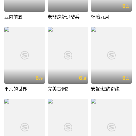
6.
5
业内前五
老爷炮艇少爷兵
怀胎九月
6.
6.
6.
9
8
5
平凡的世界
完美音调2
安妮:纽约奇缘