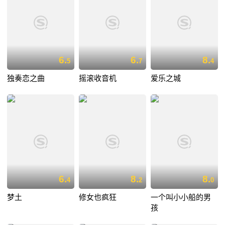
6.
6.
8.
5
7
4
独奏恋之曲
摇滚收音机
爱乐之城
6.
8.
8.
4
2
0
梦土
修女也疯狂
一个叫小小船的男
孩