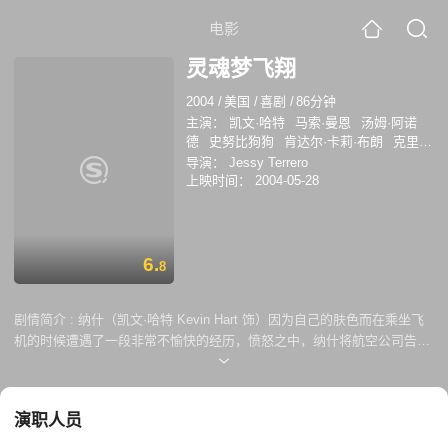
电影
灵魂梦飞翔
2004
/
美国
/
喜剧
/
86分钟
主演：
凯文·哈特
马索·曼恩
汤姆·阿诺
德
史努比狗狗
肯达尔·卡莉·布朗
克里斯
·罗宾逊
查尔斯·沃克
导演：
Jessy Terrero
上映时间：
2004-05-28
6.
8
剧情简介 :
纳什（凯文·哈特 Kevin Hart 饰）因为自己的肤色而在乘坐飞
机的时候遭遇了一段非常不愉快的经历，愤怒之中，纳什将航空公司告上
了法庭，没想到竟然胜诉获得了一亿美金的赔偿。纳什决定将这笔意外之
财用以投资一个全新的航空公司，当然，这个全方位服务都做到顶级的航
班，服务的对象只有黑人。纳什将航班命名为“NWA”。 在表哥马格西（马
演职人员
索·曼恩 Method Man 饰）的帮助下，纳什的航班处女秀即将开始。然
而，就在这个节骨眼上，白人埃尔维斯（汤姆·阿诺德 Tom Arnold 饰）和