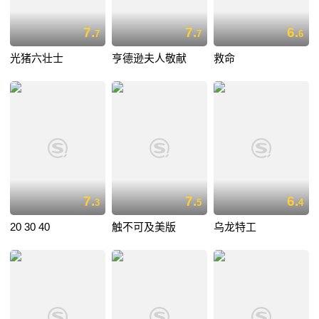
7.
7.
6.
7
7
6
光猪六壮士
亨德逊夫人敬献
救命
7.
7.
6.
3
5
4
20 30 40
触不可及美版
乌龙特工