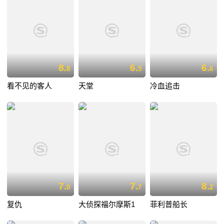
8.
6.
6.
8
5
6
看不见的客人
天堂
冷血追击
7.
7.
8.
0
7
2
复仇
大侦探福尔摩斯1
菲利普船长