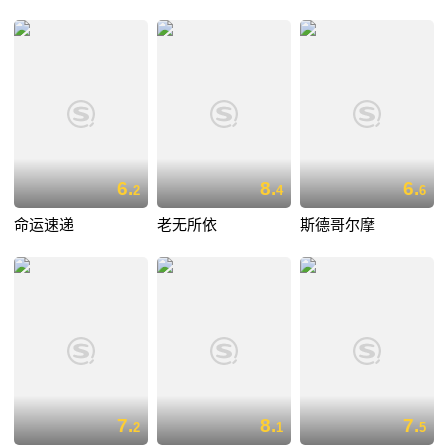
6.
8.
6.
2
4
6
命运速递
老无所依
斯德哥尔摩
7.
8.
7.
2
1
5