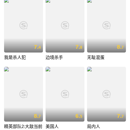
7.
7.
8.
4
8
7
我是杀人犯
边境杀手
无耻混蛋
8.
6.
7.
7
5
7
精英部队2:大敌当前
美国人
局内人