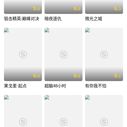
5.
6.
6.
6
8
3
狙击精英:巅峰对决
暗夜逐仇
微光之城
6.
6.
8.
8
6
1
果戈里·起点
超脑48小时
有你我不怕