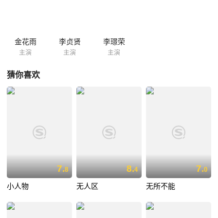
金花雨
李贞贤
李璟荣
主演
主演
主演
猜你喜欢
7.
8.
7.
8
4
0
小人物
无人区
无所不能