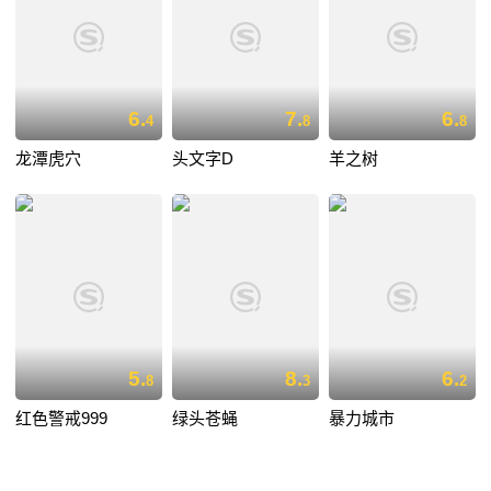
6.
7.
6.
4
8
8
龙潭虎穴
头文字D
羊之树
5.
8.
6.
8
3
2
红色警戒999
绿头苍蝇
暴力城市