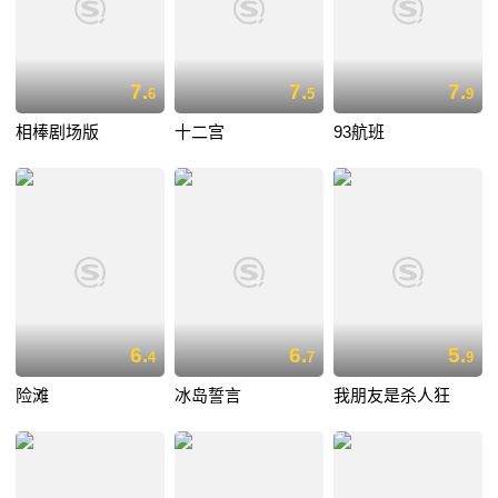
7.
7.
7.
6
5
9
相棒剧场版
十二宫
93航班
6.
6.
5.
4
7
9
险滩
冰岛誓言
我朋友是杀人狂