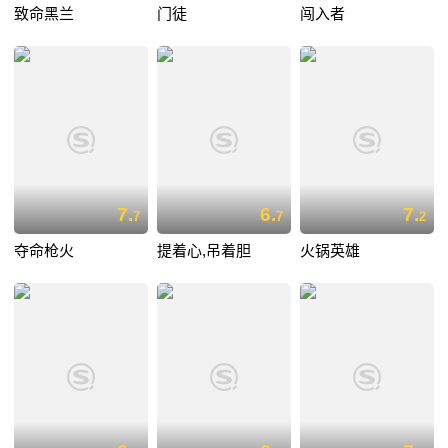
致命黑兰
门徒
闯入者
7.
6.
7.
7
7
2
夺命枪火
提着心,吊着胆
火锅英雄