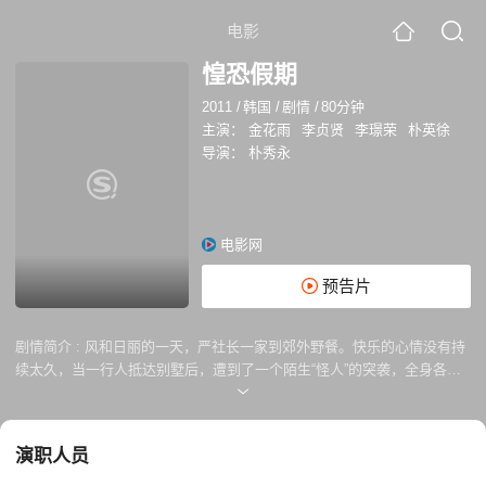
电影
惶恐假期
2011
/
韩国
/
剧情
/
80分钟
主演：
金花雨
李贞贤
李璟荣
朴英徐
导演：
朴秀永
电影网
预告片
剧情简介 :
风和日丽的一天，严社长一家到郊外野餐。快乐的心情没有持
续太久，当一行人抵达别墅后，遭到了一个陌生“怪人”的突袭，全身各处
遭乱刀伤害。井空中的严社长认出这个“怪人”正是不久前遭他辞退的员工
金某。金某只有一个要求，就是想得到严社长的诚恳道歉。家人催促严社
长立即按照对方要求行事，谁知，严社长此时却心生鬼胎。
演职人员