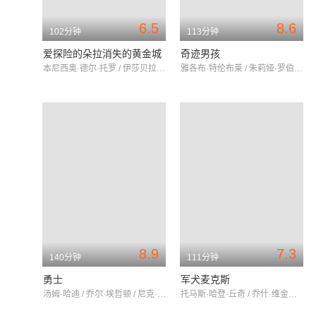
6.5
8.6
102分钟
113分钟
爱探险的朵拉消失的黄金城
奇迹男孩
本尼西奥·德尔·托罗 / 伊莎贝拉·莫塞德 / 迪·布莱德利·贝克
雅各布·特伦布莱 / 朱莉娅·罗伯茨 / 伊扎贝拉·维多维奇
8.9
7.3
140分钟
111分钟
勇士
军犬麦克斯
汤姆·哈迪 / 乔尔·埃哲顿 / 尼克·诺特
托马斯·哈登·丘奇 / 乔什·维金斯 / 卢克·克莱恩坦克