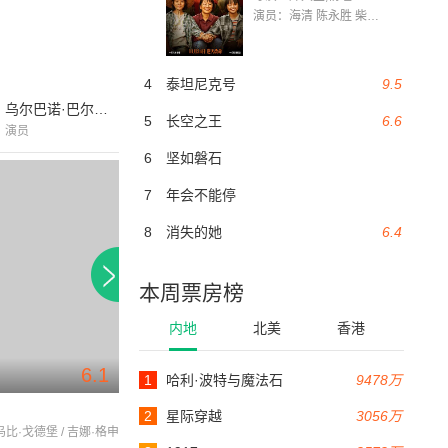
演员：海清 陈永胜 柴烨 王玥婷 万国鹏 美朵达瓦 赵瑞婷 罗解艳 郭莉娜 潘家艳
4
泰坦尼克号
9.5
乌尔巴诺·巴尔贝里尼
5
长空之王
6.6
演员
6
坚如磐石
7
年会不能停
8
消失的她
6.4
本周票房榜
内地
北美
香港
6.1
7.2
1
哈利·波特与魔法石
9478万
84分钟
123分钟
反斗神鹰
朝圣之路
2
星际穿越
3056万
 乌比·戈德堡 / 吉娜·格申
查理·辛 / 加利·艾尔维斯 / 瓦莱丽亚·戈利诺