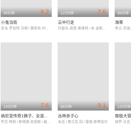
8.2
7.6
99分钟
123分钟
88分钟
小鬼当街
云中行走
海蒂
亚当·罗伯特·沃顿 / 雅各布·约瑟夫·沃顿 / 乔·曼特纳
约瑟夫·高登-莱维特 / 本·金斯利 / 夏洛特·勒邦
7.6
9.1
143分钟
88分钟
120分钟
纳尼亚传奇1狮子、女巫和魔衣橱
丛林赤子心
南极大
乔芝·韩莉 / 斯堪德·凯恩斯 / 威廉·莫斯里
本吉 / 弗兰克·因 / 雷德·斯蒂加尔