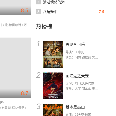
7
涉过愤怒的海
8.5
8
八角笼中
7.5
秀兰·邓波儿 / 让·赫肖尔特 / 阿瑟·特雷彻
热播榜
1
再见李可乐
导演：王小列
演员：闫妮 谭松韵 吴京 蒋龙 赵小棠 冯雷 李虎城 平安 小七 小可乐
2
画江湖之天罡
导演：周飞龙;任伟杰
演员：孟宇 阎么么 王凯 郭政建 阎萌萌 杨默 高枫 齐斯伽 刘芊含 马程
8.7
冒险
3
我本是高山
保罗·沃克 / 布鲁斯·格林伍德 / 穆恩·布拉得古德
导演：郑大圣;杨瑾