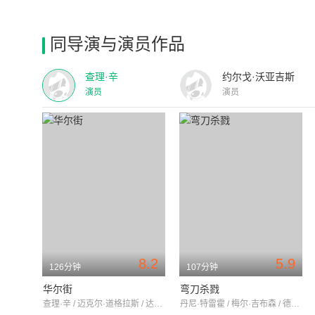
同导演与演员作品
查理·辛
约尔戈·沃亚吉斯
演员
演员
8.2
5.9
126分钟
107分钟
华尔街
弯刀杀戮
查理·辛 / 迈克尔·道格拉斯 / 达丽尔·汉纳
丹尼·特雷霍 / 梅尔·吉布森 / 德米安·比齐尔