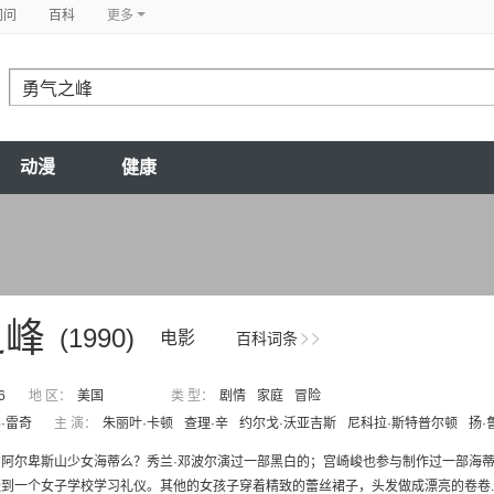
问问
百科
更多
动漫
健康
之峰
(1990)
电影
百科词条
6
地 区：
美国
类 型：
剧情
家庭
冒险
·雷奇
主 演：
朱丽叶·卡顿
查理·辛
约尔戈·沃亚吉斯
尼科拉·斯特普尔顿
扬·
阿尔卑斯山少女海蒂么？秀兰·邓波尔演过一部黑白的；宫崎峻也参与制作过一部海蒂的动画片
到一个女子学校学习礼仪。其他的女孩子穿着精致的蕾丝裙子，头发做成漂亮的卷卷..