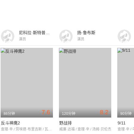
尼科拉·斯特普尔顿
扬·鲁布斯
演员
演员
7.6
8.2
86分钟
120分钟
90分钟
反斗神鹰2
野战排
9/11
查理·辛 / 劳埃德·布里吉斯 / 瓦莱丽亚·戈利诺
威廉·达福 / 查理·辛 / 汤姆·贝伦杰
查理·辛 /