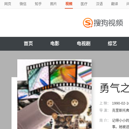
网页
微信
知乎
图片
视频
医疗
汉语
翻译
首页
电影
电视剧
综艺
勇气
上 映：
1990-02-1
导 演：
克里斯托弗
简 介：
记得小小的
事。她被送