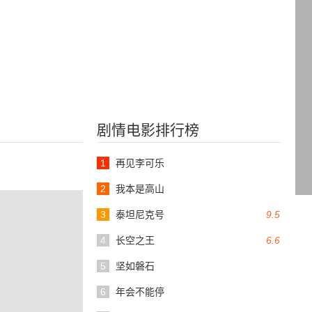
剧情电影排行榜
1
再见李可乐
2
我本是高山
3
泰坦尼克号
9.5
4
长空之王
6.6
5
坚如磐石
6
年会不能停