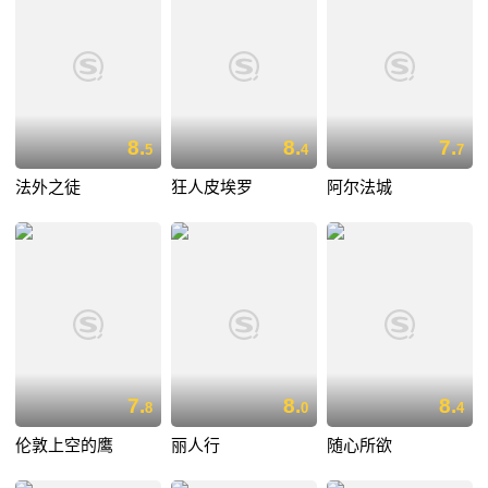
8.
8.
7.
5
4
7
法外之徒
狂人皮埃罗
阿尔法城
7.
8.
8.
8
0
4
伦敦上空的鹰
丽人行
随心所欲