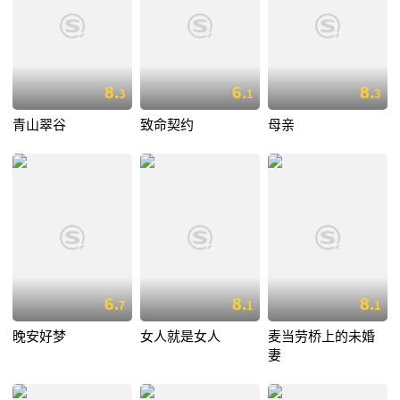
8.
6.
8.
3
1
3
青山翠谷
致命契约
母亲
6.
8.
8.
7
1
1
晚安好梦
女人就是女人
麦当劳桥上的未婚
妻