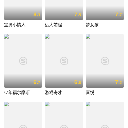
8.
7.
7.
3
5
7
宝贝小情人
远大前程
梦女孩
6.
6.
7.
7
8
2
少年福尔摩斯
游戏奇才
喜悦