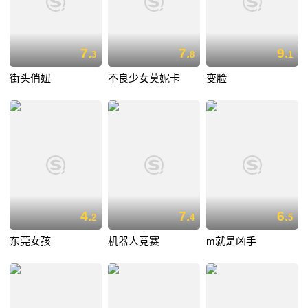
7.
7.
9.
3
8
1
街头俏妞
不良少女莫妮卡
变脸
4.
7.
6.
2
4
5
东莞女孩
机器人竞赛
m就是凶手