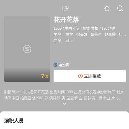
电影
花开花落
1980
/
中国大陆
/
剧情 爱情
/
120分钟
主演：
林强
徐美娜
魏秉哲
赵凤霞
杜德夫
导演：
孙羽
电影网
7.
立即播放
3
剧情简介 :
中文名花开花落 出品时间1980 出品公司长春电影制片厂 制片
地区中国 拍摄日期1980 导 演孙羽 类 型爱情 主 演林强，罗小山 片 长90
上映时间1980 对白语言普通话 色 彩黑白 目录 1剧情简介 2演职员表 1剧
情简介 贫农出身的青年农民罗小山，因其生父是个地主，背上了沉重的家
庭包袱。他只身来到雁落滩，为的是能够找上个媳妇。富农刘三的女儿刘
演职人员
惠玲，为了改换剥削阶级出身的门庭，想攀个成份好的高枝，一心要跟大
队书记康守荣的儿子康文炳搞对象，但这只是一厢情愿，康守荣决不会跟