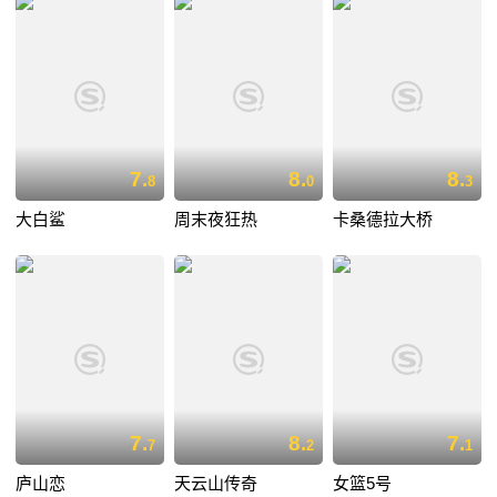
7.
8.
8.
8
0
3
大白鲨
周末夜狂热
卡桑德拉大桥
7.
8.
7.
7
2
1
庐山恋
天云山传奇
女篮5号