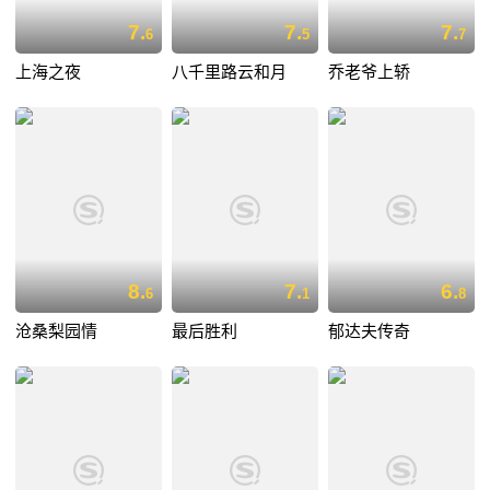
7.
7.
7.
6
5
7
上海之夜
八千里路云和月
乔老爷上轿
8.
7.
6.
6
1
8
沧桑梨园情
最后胜利
郁达夫传奇