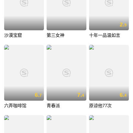
2.
9
沙漠宝窟
第三女神
十年一品温如言
6.
7.
6.
7
4
4
六弄咖啡馆
青春派
原谅他77次