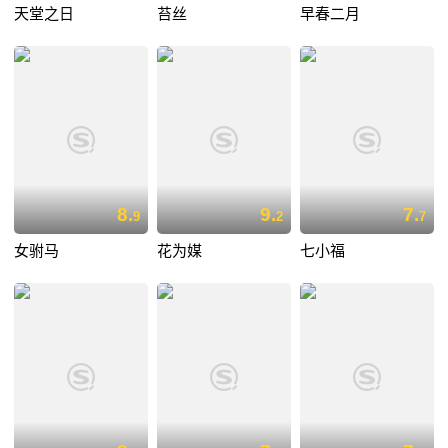
天堂之日
苔丝
早春二月
8.
9.
7.
9
2
7
女驸马
花为媒
七小福