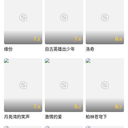
7.
7.
8.
2
6
8
缘份
自古英雄出少年
洛奇
7.
5.
8.
8
7
7
月亮湾的笑声
激情的爱
柏林苍穹下