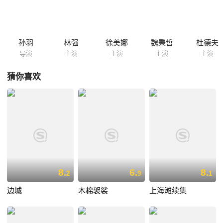
富农刘三结成儿女亲家，文炳本人也不肯把一个富农女儿弄到自己家来。
文炳到外乡说亲去了。刘惠玲改变命运的头次尝试告吹了。一天，山洪冲
下来一个姑娘- 演职员表 林强 Qiang Lin ....罗小山 Luo Xiaoshan 魏秉哲
Bingzhe ...
孙羽
林强
徐美娜
魏秉哲
杜德夫
导演
主演
主演
主演
主演
猜你喜欢
8.
6.
8.
2
9
1
边城
木棉袈裟
上海滩续集