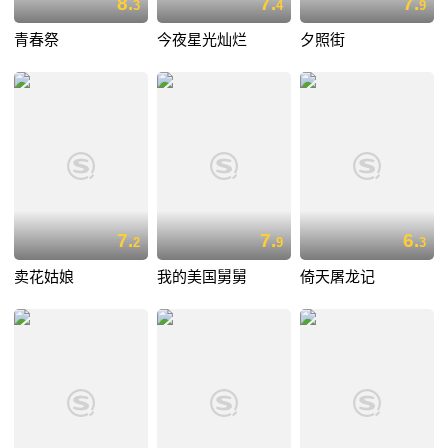
8.
7.
7.
3
4
9
青春祭
今夜星光灿烂
夕照街
7.
7.
6.
2
9
3
卖花姑娘
我的美国舅舅
倚天屠龙记