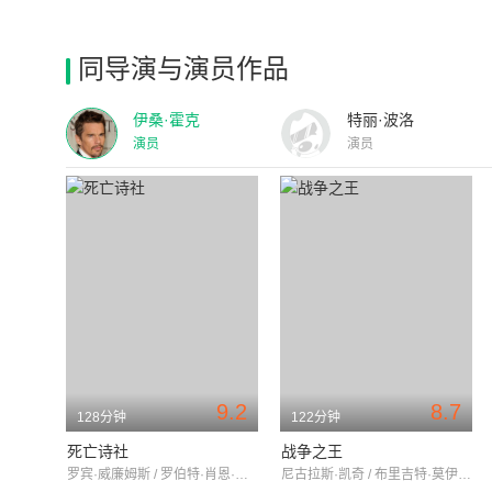
同导演与演员作品
伊桑·霍克
特丽·波洛
演员
演员
9.2
8.7
128分钟
122分钟
死亡诗社
战争之王
罗宾·威廉姆斯 / 罗伯特·肖恩·莱纳德 / 伊桑·霍克
尼古拉斯·凯奇 / 布里吉特·莫伊纳汉 / 杰瑞德·莱托