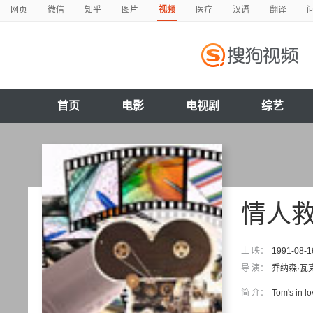
网页
微信
知乎
图片
视频
医疗
汉语
翻译
首页
电影
电视剧
综艺
情人
上 映：
1991-08-1
导 演：
乔纳森·瓦
简 介：
Tom's in lo