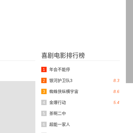
喜剧电影排行榜
1
年会不能停
2
银河护卫队3
8.3
3
蜘蛛侠纵横宇宙
8.6
4
金爆行动
5.4
5
茶啊二中
6
超能一家人