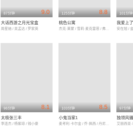
9.0
8.8
87分钟
125分钟
101分钟
大话西游之月光宝盒
桃色公寓
我爱上
周星驰 / 吴孟达 / 罗家英
杰克·莱蒙 / 雪莉·麦克雷恩 / 弗莱德·麦克莫瑞
安在旭 / 
8.1
8.5
96分钟
103分钟
97分钟
太极张三丰
小鬼当家1
独领风
李连杰 / 杨紫琼 / 钱小豪
麦考利·卡尔金 / 乔·佩西 / 丹尼尔·斯特恩