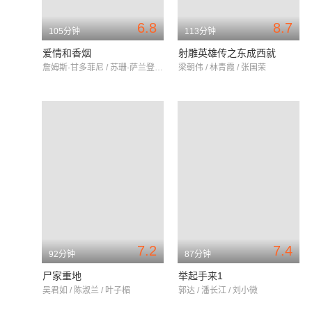
6.8
8.7
105分钟
113分钟
爱情和香烟
射雕英雄传之东成西就
詹姆斯·甘多菲尼 / 苏珊·萨兰登 / 凯特·温斯莱特
梁朝伟 / 林青霞 / 张国荣
7.2
7.4
92分钟
87分钟
尸家重地
举起手来1
吴君如 / 陈淑兰 / 叶子楣
郭达 / 潘长江 / 刘小微