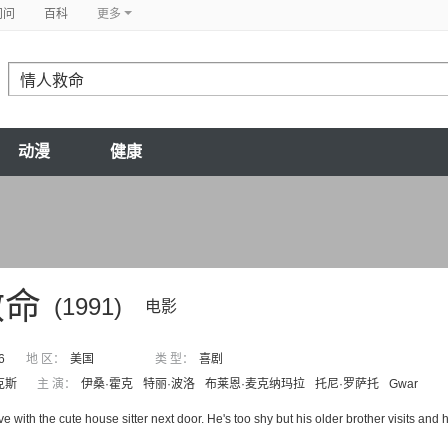
问问
百科
更多
动漫
健康
救命
(1991)
电影
6
地 区：
美国
类 型：
喜剧
克斯
主 演：
伊桑·霍克
特丽·波洛
布莱恩·麦克纳玛拉
托尼·罗萨托
Gwar
ve with the cute house sitter next door. He's too shy but his older brother visits and h