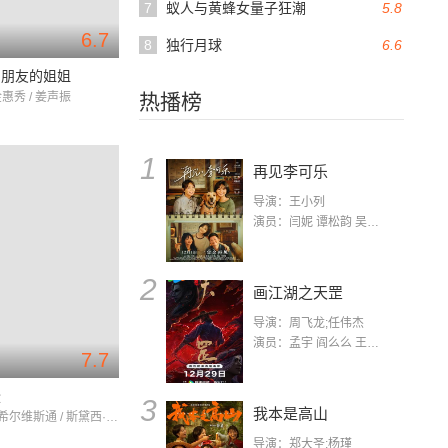
7
蚁人与黄蜂女量子狂潮
5.8
6.7
8
独行月球
6.6
了朋友的姐姐
金惠秀 / 姜声振
热播榜
1
再见李可乐
导演：王小列
演员：闫妮 谭松韵 吴京 蒋龙 赵小棠 冯雷 李虎城 平安 小七 小可乐
2
画江湖之天罡
导演：周飞龙;任伟杰
演员：孟宇 阎么么 王凯 郭政建 阎萌萌 杨默 高枫 齐斯伽 刘芊含 马程
7.7
骚
3
我本是高山
艾丽西亚·希尔维斯通 / 斯黛西·达什 / 布莱特妮·墨菲
导演：郑大圣;杨瑾