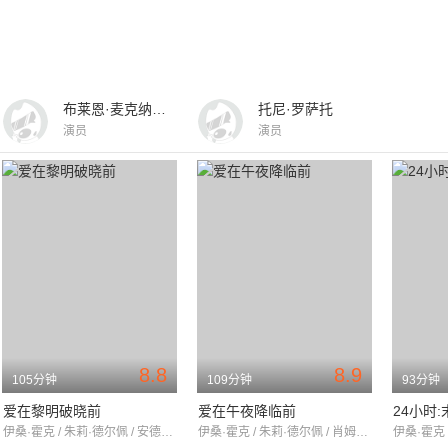
布莱恩·麦克纳玛拉
托尼·罗萨托
演员
演员
8.8
8.9
105分钟
109分钟
93分钟
爱在黎明破晓前
爱在午夜降临前
24小时
伊桑·霍克 / 朱莉·德尔佩 / 安德莉亚·埃克特
伊桑·霍克 / 朱莉·德尔佩 / 肖姆斯·戴维-菲茨帕特里克
伊桑·霍克 