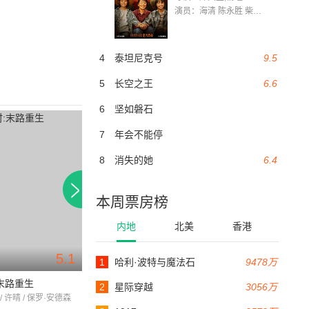
演员：海清 陈永胜 柴烨 王玥婷 万国鹏 美朵达瓦 赵瑞婷 罗解艳 郭莉娜 潘家艳
4
泰坦尼克号
9.5
5
长空之王
6.6
6
坚如磐石
7
年会不能停
8
消失的她
6.4
本周票房榜
内地
北美
香港
5.1
8.8
1
哈利·波特与魔法石
9478万
106分钟
137分钟
:末路重生
千钧一发
星际特工:千星之
2
星际穿越
3056万
/ 许晴 / 保罗·安德森
伊桑·霍克 / 乌玛·瑟曼 / 裘德·洛