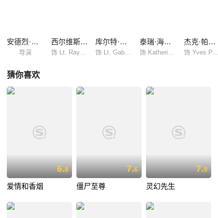
安德烈·康查洛夫斯基
西尔维斯特·史泰龙
库尔特·拉塞尔
泰瑞·海切尔
杰克·帕兰斯
导演
饰 Lt. Raymond Tango
饰 Lt. Gabriel Cash
饰 Katherine 'Kiki' Tango
饰 Yves Perr
猜你喜欢
6.
7.
7.
8
6
9
爱情和香烟
僵尸至尊
灵幻先生