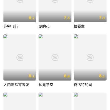
6.
7.
7.
7
5
9
绝密飞行
龙的心
快餐车
8.
6.
8.
1
8
1
大内密探零零发
猛鬼学堂
夏洛特的网