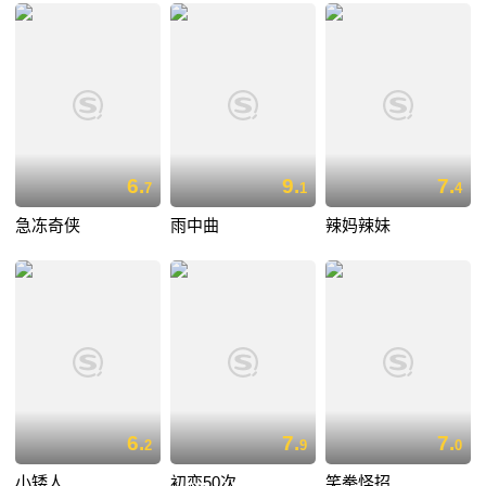
6.
9.
7.
7
1
4
急冻奇侠
雨中曲
辣妈辣妹
6.
7.
7.
2
9
0
小矮人
初恋50次
笑拳怪招