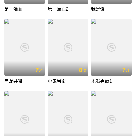
第一滴血
第一滴血2
我是谁
7.
8.
7.
4
2
1
与龙共舞
小鬼当街
地狱男爵1