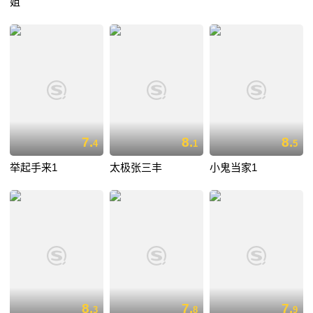
姐
7.
8.
8.
4
1
5
举起手来1
太极张三丰
小鬼当家1
8.
7.
7.
3
8
9