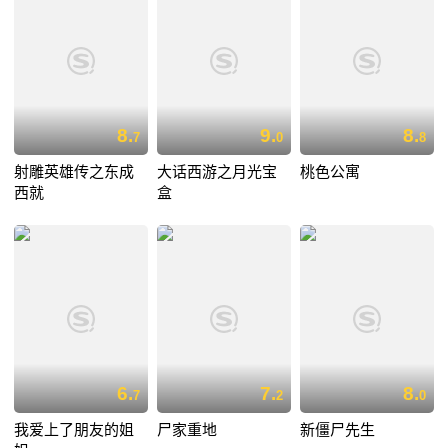
8.
9.
8.
7
0
8
射雕英雄传之东成
大话西游之月光宝
桃色公寓
西就
盒
6.
7.
8.
7
2
0
我爱上了朋友的姐
尸家重地
新僵尸先生