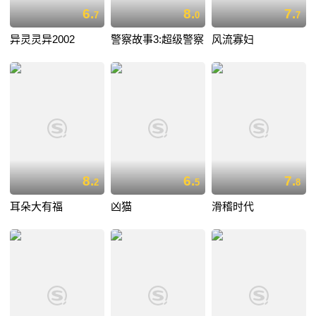
6.
8.
7.
7
0
7
异灵灵异2002
警察故事3:超级警察
风流寡妇
8.
6.
7.
2
5
8
耳朵大有福
凶猫
滑稽时代