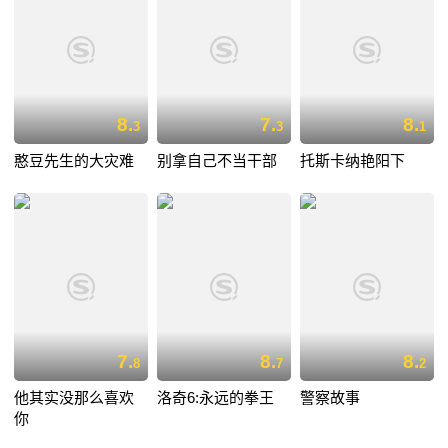
8.
7.
8.
3
3
1
憨豆先生的大灾难
别拿自己不当干部
托斯卡纳艳阳下
7.
8.
8.
8
7
2
他其实没那么喜欢
洛奇6:永远的拳王
警察故事
你