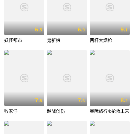
6.
6.
9.
5
9
1
妖怪都市
鬼新娘
两杆大烟枪
7.
7.
8.
8
6
2
败家仔
越战创伤
星际旅行4:抢救未来