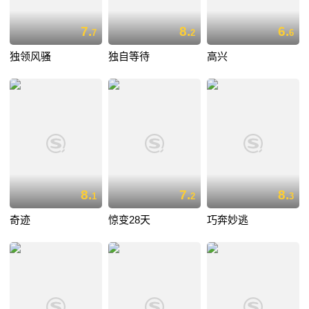
7.
8.
6.
7
2
6
独领风骚
独自等待
高兴
8.
7.
8.
1
2
3
奇迹
惊变28天
巧奔妙逃