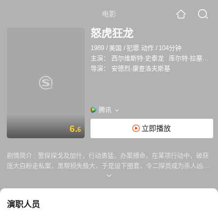
电影
怒虎狂龙
1989
/
美国
/
犯罪 动作
/
104分钟
主演：
西尔维斯特·史泰龙
库尔特·拉塞尔
导演：
安德烈·康查洛夫斯基
腾讯
6.
立即播放
6
剧情简介 :
警探探戈及加什，行动勇猛，办案搏命，在某项行动中，破获
庞大白粉走私案，黑帮损失极大，于是设下圈套，令二探员成为杀人凶
手，被判入狱。黑帮又买通狱长，要玩残两人，两人只有逃狱。往找黑帮
晦气，及找出证据证实二人无辜！
演职人员