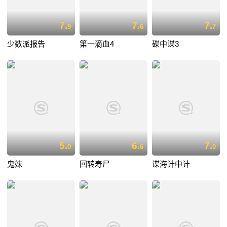
7.
7.
7.
9
6
7
少数派报告
第一滴血4
碟中谍3
5.
6.
7.
0
6
0
鬼妹
回转寿尸
谍海计中计