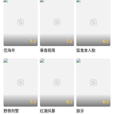
7.
7.
6.
2
6
1
范海辛
垂直极限
猛鬼食人胎
7.
8.
6.
5
1
5
野兽刑警
红潮风暴
狼牙