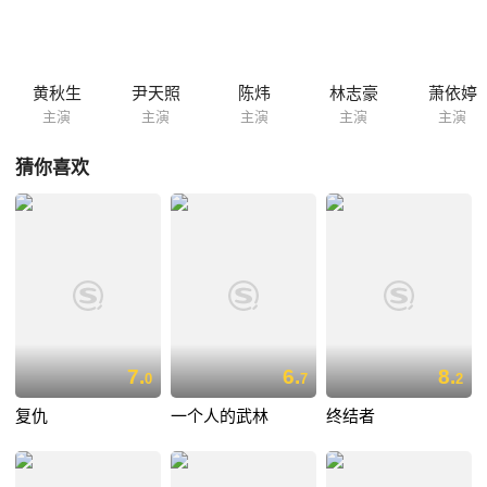
黄秋生
尹天照
陈炜
林志豪
萧依婷
主演
主演
主演
主演
主演
猜你喜欢
7.
6.
8.
0
7
2
复仇
一个人的武林
终结者