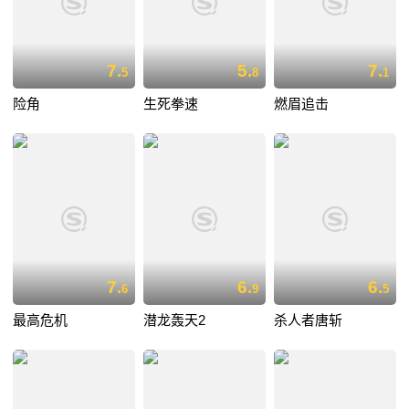
7.
5.
7.
5
8
1
险角
生死拳速
燃眉追击
7.
6.
6.
6
9
5
最高危机
潜龙轰天2
杀人者唐斩