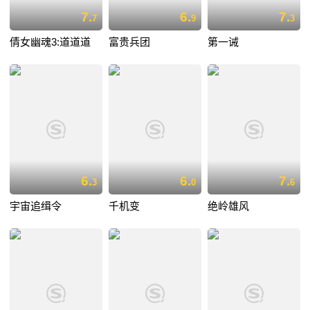
7.
6.
7.
7
9
3
倩女幽魂3:道道道
富贵兵团
第一诫
6.
6.
7.
3
0
6
宇宙追缉令
千机变
绝岭雄风