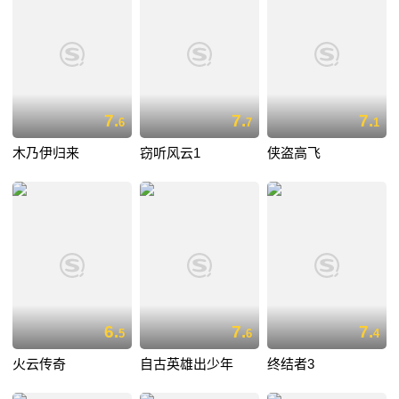
7.
7.
7.
6
7
1
木乃伊归来
窃听风云1
侠盗高飞
6.
7.
7.
5
6
4
火云传奇
自古英雄出少年
终结者3