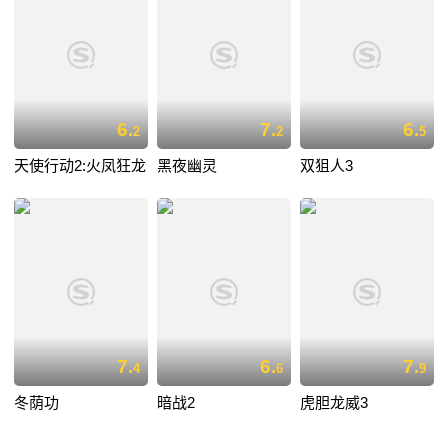
6.
7.
6.
2
2
5
天使行动2:火凤狂龙
黑夜幽灵
双狙人3
7.
6.
7.
4
6
9
冬荫功
暗战2
虎胆龙威3