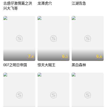
古惑仔激情篇之洪
龙潭虎穴
江湖告急
兴大飞哥
7.
6.
6.
4
3
6
007之明日帝国
惊天大贼王
黑白森林