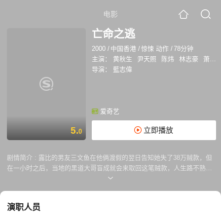
电影
亡命之逃
2000
/
中国香港
/
惊悚 动作
/
78分钟
主演：
黄秋生
尹天照
陈炜
林志豪
萧依婷
导演：
藍志偉
爱奇艺
5.
立即播放
0
剧情简介 :
露比的男友三文鱼在他俩渡假的翌日告知她失了38万贼款，但
在一小时之后，当地的黑道大哥盲成就会来取回这笔贼款，人生路不熟的
露比于是找她以前的死党智慧帮手，但是智慧却出卖了露比，害她险些被
杀，一分一秒地过，在无计可施之下，露比唯有拿了2万元到私人赌场搏
一搏……
演职人员