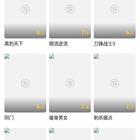
6.
7.
6.
1
5
7
黑豹天下
顺流逆流
刀锋战士3
6.
7.
7.
0
0
3
同门
瘦身男女
刺杀据点