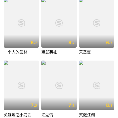
6.
8.
6.
7
7
7
一个人的武林
精武英雄
天蚕变
7.
7.
8.
2
3
1
英雄地之小刀会
江湖情
笑傲江湖