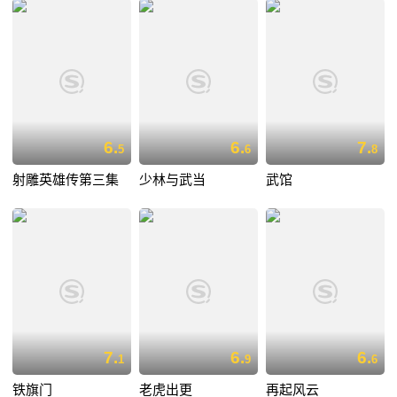
6.
6.
7.
5
6
8
射雕英雄传第三集
少林与武当
武馆
7.
6.
6.
1
9
6
铁旗门
老虎出更
再起风云