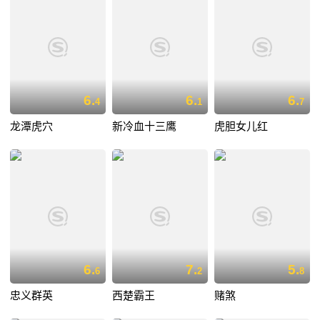
6.
6.
6.
4
1
7
龙潭虎穴
新冷血十三鹰
虎胆女儿红
6.
7.
5.
6
2
8
忠义群英
西楚霸王
赌煞