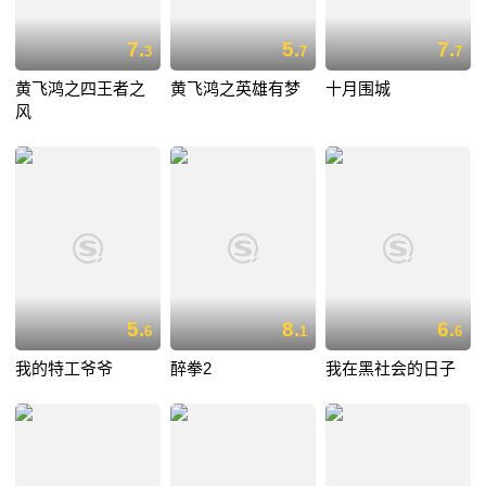
7.
5.
7.
3
7
7
黄飞鸿之四王者之
黄飞鸿之英雄有梦
十月围城
风
5.
8.
6.
6
1
6
我的特工爷爷
醉拳2
我在黑社会的日子