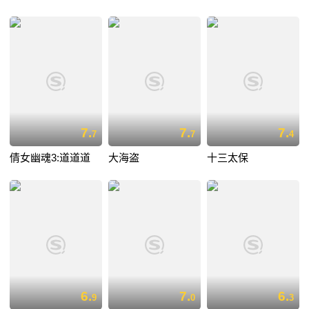
7.
7.
7.
7
7
4
倩女幽魂3:道道道
大海盗
十三太保
6.
7.
6.
9
0
3