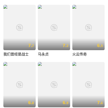
7.
7.
6.
7
3
5
我们曾经是战士
马永贞
火云传奇
6.
6.
7.
8
9
6