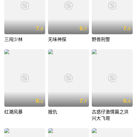
7.
6.
7.
5
7
5
三闯少林
无味神探
野兽刑警
8.
7.
6.
1
7
4
红潮风暴
报仇
古惑仔激情篇之洪
兴大飞哥