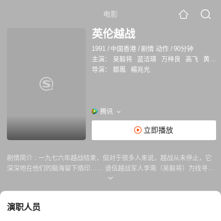
电影
英伦越战
1991
/
中国香港
/
剧情 动作
/
90分钟
主演：
吴毅将
蓝洁瑛
万梓良
高飞
黄佐华
导演：
鄒鳳
楊兆光
腾讯
立即播放
剧情简介 :
一九七六年越战结束，但对于很多人来说，越战从未停止，它
深深地在他们的脑海留下烙印…… 退伍越战军人李南（吴毅将）为找寻安
静的生活，不惜离开早已是颓垣败瓦的故乡，还赴英伦，与妻子胡英（蓝
洁瑛）开设外卖店，但越战的阴影，如幽灵般缠绕李南不散，使他产生如
在战场上野兽般厮杀的情绪，不得安宁。 恰巧李南军中死敌袁强（高飞）
演职人员
亦于伦敦出现，且誓要置他于死地，李南惟有投靠华人社区巨头铭叔（刘
兆铭）以保救全；但很不幸，这竟加速了档口二头目陈广（万梓良）夺权