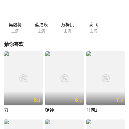
的阴谋。陈广遂与袁强勾结，借袁强之手除去李南，而他则伺机向铭叔痛
下杀手。 在一次刺杀行动中，胡英惨遭袁强杀害，李南痛不欲生，在英伦
街头与袁强展开一场一触发的枪战。airuib.com
吴毅将
蓝洁瑛
万梓良
高飞
主演
主演
主演
主演
猜你喜欢
8.
8.
7.
1
5
8
刀
赌神
叶问1