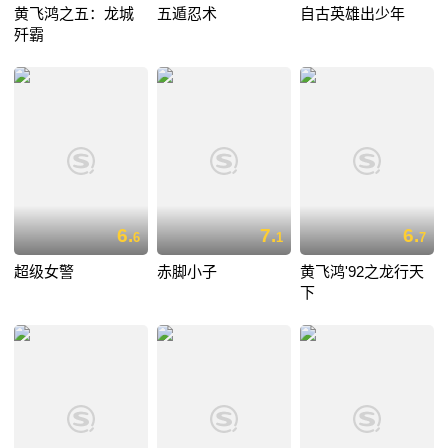
黄飞鸿之五：龙城
五遁忍术
自古英雄出少年
歼霸
6.
7.
6.
6
1
7
超级女警
赤脚小子
黄飞鸿'92之龙行天
下