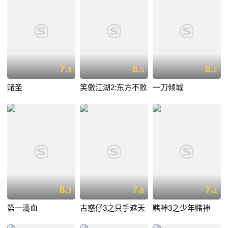
7.
8.
8.
9
5
2
赌圣
笑傲江湖2:东方不败
一刀倾城
8.
7.
7.
3
8
1
第一滴血
古惑仔3之只手遮天
赌神3之少年赌神