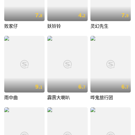
7.
4.
7.
8
2
9
败家仔
妖铃铃
灵幻先生
9.
6.
6.
1
7
7
雨中曲
霹雳大喇叭
哗鬼旅行团