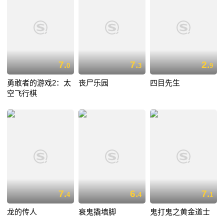
7.
7.
2.
0
3
9
勇敢者的游戏2：太
丧尸乐园
四目先生
空飞行棋
7.
6.
7.
4
4
1
龙的传人
衰鬼撬墙脚
鬼打鬼之黄金道士