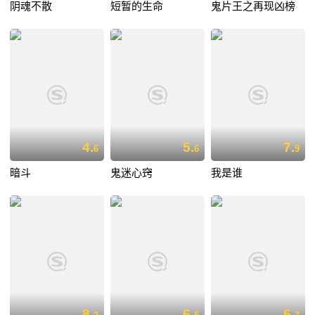
阴魂不散
短暂的生命
鬼片王之再现凶榜
4.
5.
7.
6
6
9
暗斗
鬼迷心窍
我是谁
8.
6.
6.