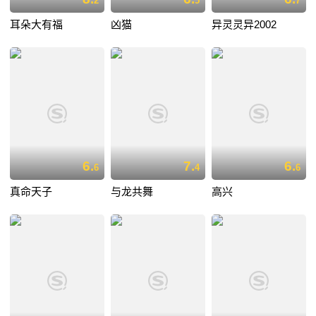
2
5
7
耳朵大有福
凶猫
异灵灵异2002
6.
7.
6.
6
4
6
真命天子
与龙共舞
高兴