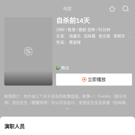
电影
自杀前14天
1999
/
香港
/
喜剧 恐怖
/
91分钟
主演：
钱嘉乐
伍咏薇
张文慈
李婉华
姚
导演：
黄家辉
腾讯
立即播放
剧情简介 :
本片由三个关于自杀的故事组成。故事一：Fumiko（姚乐怡
饰）到伍先生（黎耀祥饰）的公司当会计，发现伍先生及其妻（伍咏薇
饰）行为怪异，其后才知两人已于两周前自杀死去。故事二：Gigi（张文
慈饰）发现悟空（曹永濂饰）与她的死党佩佩（黄佩霞饰）相恋，一怒自
杀，死后才发现悟空故意令她自杀以图夺取...
演职人员