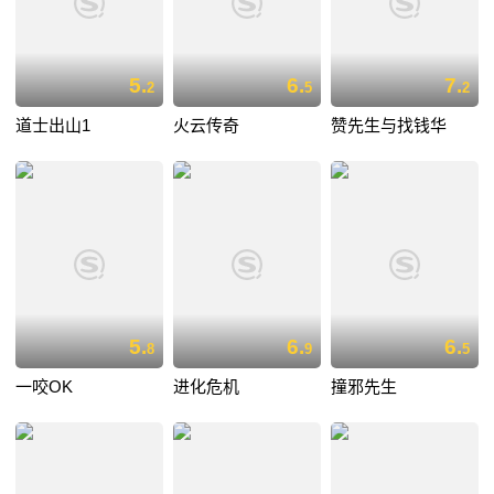
5.
6.
7.
2
5
2
道士出山1
火云传奇
赞先生与找钱华
5.
6.
6.
8
9
5
一咬OK
进化危机
撞邪先生