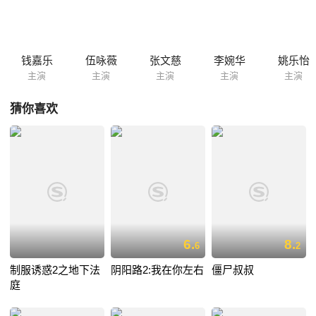
钱嘉乐
伍咏薇
张文慈
李婉华
姚乐怡
主演
主演
主演
主演
主演
猜你喜欢
6.
8.
6
2
制服诱惑2之地下法
阴阳路2:我在你左右
僵尸叔叔
庭