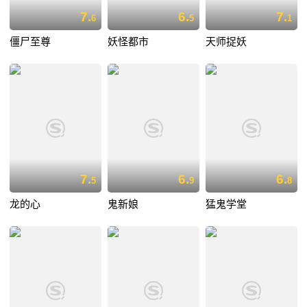
7.
6.
7.
6
5
1
僵尸至尊
妖怪都市
天师捉妖
7.
6.
6.
5
9
8
龙的心
鬼新娘
猛鬼学堂