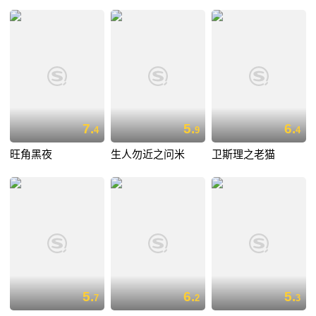
7.
5.
6.
4
9
4
旺角黑夜
生人勿近之问米
卫斯理之老猫
5.
6.
5.
7
2
3