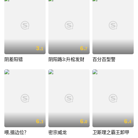
3.
6.
1
7
阴差阳错
阴阳路3:升棺发财
百分百型警
6.
6.
6.
3
0
4
喂,搵边位？
密宗威龙
卫斯理之霸王卸甲