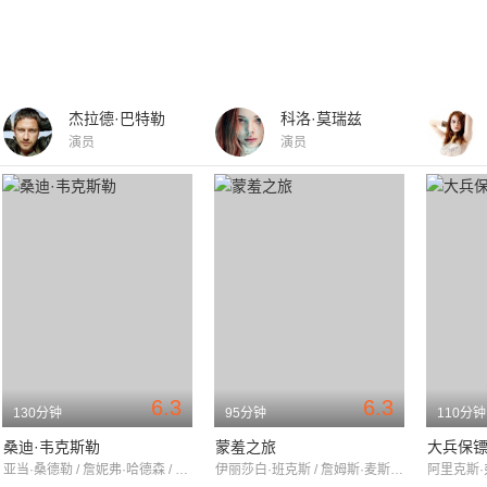
杰拉德·巴特勒
科洛·莫瑞兹
演员
演员
6.3
6.3
130分钟
95分钟
110分钟
桑迪·韦克斯勒
蒙羞之旅
大兵保
亚当·桑德勒 / 詹妮弗·哈德森 / 凯文·詹姆斯
伊丽莎白·班克斯 / 詹姆斯·麦斯登 / 吉莉安·雅各布斯