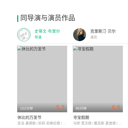
同导演与演员作品
史蒂文·布里尔
克里斯汀·贝尔
导演
演员
5.3
6.6
102分钟
95分钟
休比的万圣节
寻宝假期
亚当·桑德勒 / 凯莉·伯格伦德 / 玛娅·鲁道夫
马修·里沃德 / 戴克斯·夏普德 / 巴特