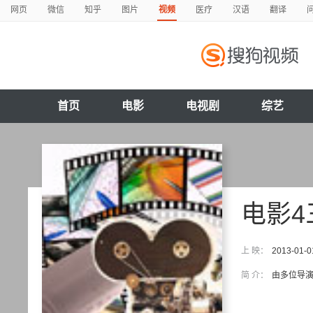
网页
微信
知乎
图片
视频
医疗
汉语
翻译
首页
电影
电视剧
综艺
电影4
上 映：
2013-01-0
简 介：
由多位导