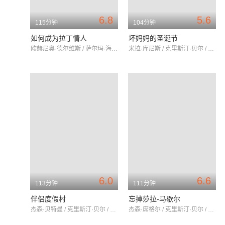
6.8
5.6
115分钟
104分钟
如何成为拉丁情人
坏妈妈的圣诞节
欧赫尼奥·德尔维斯 / 萨尔玛·海耶克 / 罗伯·劳
米拉·库尼斯 / 克里斯汀·贝尔 / 凯瑟琳·哈恩
6.0
6.6
113分钟
111分钟
伴侣度假村
忘掉莎拉-马歇尔
杰森·贝特曼 / 克里斯汀·贝尔 / 费松·拉夫
杰森·席格尔 / 克里斯汀·贝尔 / 米拉·库尼斯