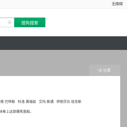
无障碍
分享
德·巴特勒
科洛·莫瑞兹
艾玛·斯通
伊丽莎白·班克斯
袂奉上这部爆笑喜剧。