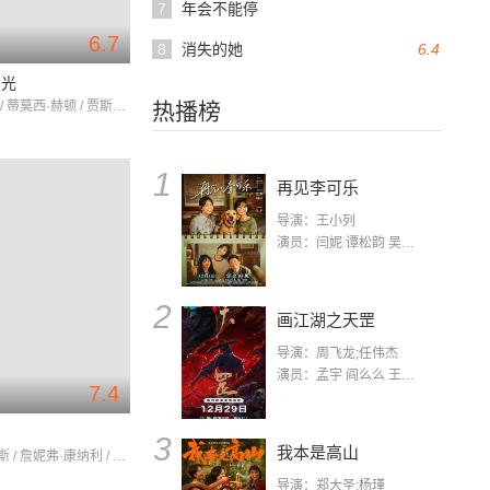
7
年会不能停
6.7
8
消失的她
6.4
月光
梅格·瑞恩 / 蒂莫西·赫顿 / 贾斯汀·朗
热播榜
1
再见李可乐
导演：王小列
演员：闫妮 谭松韵 吴京 蒋龙 赵小棠 冯雷 李虎城 平安 小七 小可乐
2
画江湖之天罡
导演：周飞龙;任伟杰
演员：孟宇 阎么么 王凯 郭政建 阎萌萌 杨默 高枫 齐斯伽 刘芊含 马程
7.4
中
3
我本是高山
莉莉·柯林斯 / 詹妮弗·康纳利 / 克里斯汀·贝尔
导演：郑大圣;杨瑾