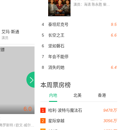
演员：海清 陈永胜 柴烨 王玥婷 万国鹏 美朵达瓦 赵瑞婷 罗解艳 郭莉娜 潘家艳
4
泰坦尼克号
9.5
艾玛·斯通
5
长空之王
6.6
演员
6
坚如磐石
7
年会不能停
8
消失的她
6.4
本周票房榜
内地
北美
香港
6.0
6.5
1
哈利·波特与魔法石
9478万
90分钟
108分钟
镖
小尼基
假死新人生
2
星际穿越
3056万
阿里克斯·弗罗斯特 / 欧文·威尔逊 / 安德鲁·卡德威尔
亚当·桑德勒 / 帕特丽夏·阿奎特 / 哈威·凯特尔