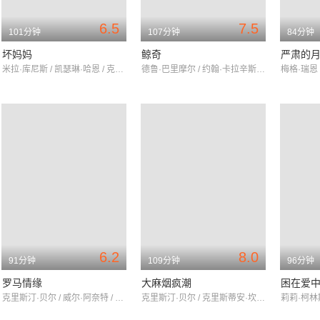
6.5
7.5
101分钟
107分钟
84分钟
坏妈妈
鲸奇
严肃的
米拉·库尼斯 / 凯瑟琳·哈恩 / 克里斯汀·贝尔
德鲁·巴里摩尔 / 约翰·卡拉辛斯基 / 克里斯汀·贝尔
6.2
8.0
91分钟
109分钟
96分钟
罗马情缘
大麻烟疯潮
困在爱
克里斯汀·贝尔 / 威尔·阿奈特 / 乔什·杜哈明
克里斯汀·贝尔 / 克里斯蒂安·坎贝尔 / 内芙·坎贝尔