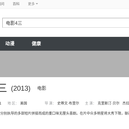
问问
百科
更多
动漫
健康
三
(2013)
电影
1
地 区：
美国
导 演：
史蒂文·布里尔
主 演：
克里斯汀·贝尔
杰拉
演分别执导的多部短片拼接而成的重口味无厘头喜剧。在片中众多明星将大秀下限，联