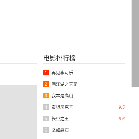
电影排行榜
1
再见李可乐
2
画江湖之天罡
3
我本是高山
4
泰坦尼克号
9.5
5
长空之王
6.6
6
坚如磐石