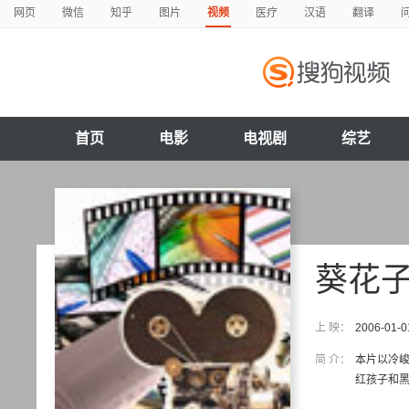
网页
微信
知乎
图片
视频
医疗
汉语
翻译
首页
电影
电视剧
综艺
葵花
上 映：
2006-01-0
简 介：
本片以冷峻
红孩子和黑