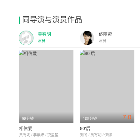
同导演与演员作品
黄宥明
佟丽娅
演员
演员
7.0
98分钟
105分钟
相信爱
80'后
黄宥明 / 李晨浩 / 饶星星
刘冬 / 黄宥明 / 伊娜