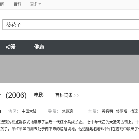
问问
百科
更多
动漫
健康
子
(2006)
电影
百科词条
1
地 区：
中国大陆
导 演：
赵鹏逍
主 演：
黄宥明
佟丽娅
杨琼
远观的视点群像式地展示了最后一代红小兵成长史。 七十年代初的大运河古镇上，十
孩子，半红半黑的周五处于两不靠的尴尬境地，他远远地看着伙伴们在游戏中酿出了一