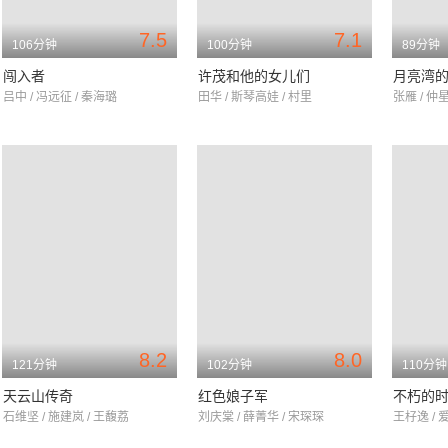
7.5
7.1
106分钟
100分钟
89分钟
闯入者
许茂和他的女儿们
月亮湾
吕中 / 冯远征 / 秦海璐
田华 / 斯琴高娃 / 村里
张雁 / 仲
8.2
8.0
121分钟
102分钟
110分钟
天云山传奇
红色娘子军
不朽的
石维坚 / 施建岚 / 王馥荔
刘庆棠 / 薛菁华 / 宋琛琛
王杍逸 / 