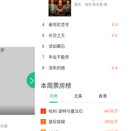
演员：海清 陈永胜 柴烨 王玥婷 万国鹏 美朵达瓦 赵瑞婷 罗解艳 郭莉娜 潘家艳
4
泰坦尼克号
9.5
5
长空之王
6.6
6
坚如磐石
7
年会不能停
8
消失的她
6.4
本周票房榜
内地
北美
香港
1
哈利·波特与魔法石
9478万
89分钟
步
捕
怪谈
2
星际穿越
3056万
李凯馨
黄宥明 / 段小薇 / 徐杨
李治廷 / 文咏珊 / 朱