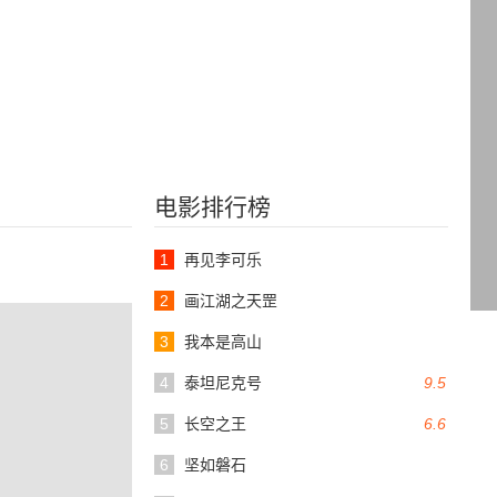
电影排行榜
1
再见李可乐
2
画江湖之天罡
3
我本是高山
4
泰坦尼克号
9.5
5
长空之王
6.6
6
坚如磐石