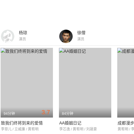
杨琼
徐僧
演员
演员
3.7
94分钟
84分钟
致我们终将到来的爱情
AA婚姻日记
成都漫
李菲儿 / 立威廉 / 黄宥明
李芯逸 / 黄宥明 / 刘晟豪
黄宥明 / 