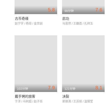
5.8
7.6
98分钟
古币奇缘
启功
赵宁宇 / 杨琼 / 金世驯
马恩然 / 王馥荔 / 孔祥玉
7.9
8.1
102分钟
121分钟
戴手铐的旅客
决裂
于洋 / 马树超 / 赵子岳
郭振清 / 王苏娅 / 温锡莹