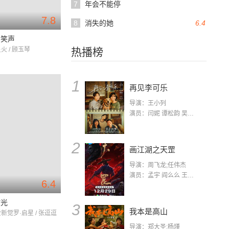
7
年会不能停
7.8
8
消失的她
6.4
的笑声
星火 / 顾玉琴
热播榜
1
再见李可乐
导演：王小列
演员：闫妮 谭松韵 吴京 蒋龙 赵小棠 冯雷 李虎城 平安 小七 小可乐
2
画江湖之天罡
导演：周飞龙;任伟杰
演员：孟宇 阎么么 王凯 郭政建 阎萌萌 杨默 高枫 齐斯伽 刘芊含 马程
6.4
时光
3
我本是高山
爱新觉罗·启星 / 张逗逗
导演：郑大圣;杨瑾