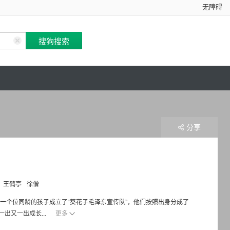
无障碍
分享
王鹤亭
徐僧
一个位同龄的孩子成立了“葵花子毛泽东宣传队”，他们按照出身分成了
出又一出成长...
更多