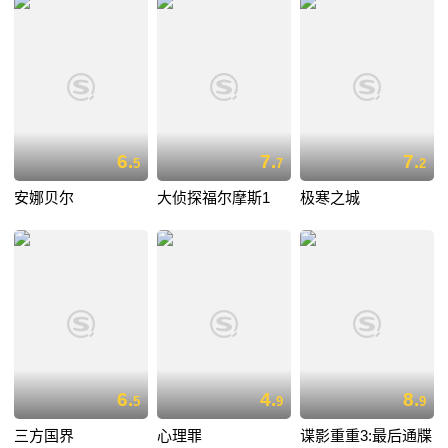
6.
7.
7.
5
7
2
安娜贝尔
大侦探福尔摩斯1
极寒之城
6.
4.
8.
5
9
9
三方国界
心理罪
谍影重重3:最后通牒