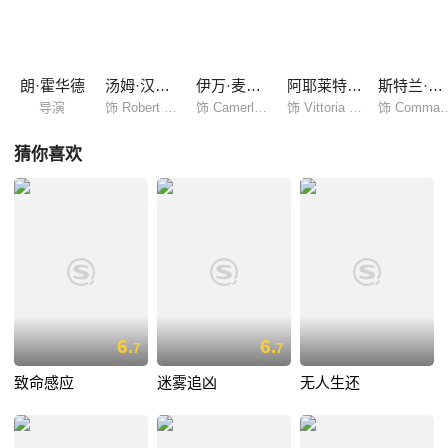
请到梵蒂冈协助罗马警察开展搜寻行动。兰登说服罗马总探员奥利维迪
（皮耶法兰西斯柯?法维诺Pierfrancesco Favino 饰）依照“土、气、火、
水”的提示在罗马的名胜教堂间与“光照派”展开了时间战……
朗·霍华德
汤姆·汉克斯
伊万·麦克格雷格
阿耶莱特·祖里尔
斯特兰·斯卡斯加德
导演
饰 Robert Langdon
饰 Camerlengo Patrick McKenna
饰 Vittoria Vetra
饰 Commander
猜你喜欢
6.
6.
7
7
致命感应
迷雾追凶
无人生还