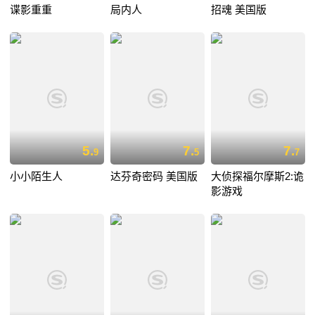
谍影重重
局内人
招魂 美国版
5.
7.
7.
9
5
7
小小陌生人
达芬奇密码 美国版
大侦探福尔摩斯2:诡
影游戏