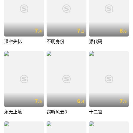
7.
7.
8.
4
1
6
深空失忆
不明身份
源代码
7.
6.
7.
5
4
5
永无止境
窃听风云3
十二宫