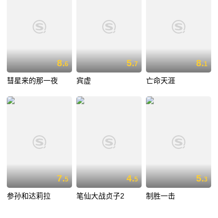
8.
5.
8.
6
7
1
彗星来的那一夜
宾虚
亡命天涯
7.
4.
5.
5
5
3
参孙和达莉拉
笔仙大战贞子2
制胜一击