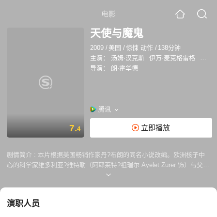
电影
天使与魔鬼
2009
/
美国
/
惊悚 动作
/
138分钟
主演：
汤姆·汉克斯
伊万·麦克格雷格
阿耶
导演：
朗·霍华德
腾讯
7.
立即播放
4
剧情简介 :
本片根据美国畅销作家丹?布朗的同名小说改编。欧洲核子中
心的科学家维多利亚?维特勒（阿耶莱特?祖瑞尔 Ayelet Zurer 饰）与父亲
在高速粒子对撞机实验中收集到了反物质，却发现父亲遇害，尸体胸口被
烙“光照派”符号，高爆炸性的反物质被偷走，出现在正待选新教皇的罗马
梵蒂冈，威胁天主教廷及整个罗马的安危。于此同时，四位主要教皇候选
演职人员
人的红衣主教神秘失踪。在教皇内侍（伊万?麦克格雷格 Ewan McGregor
饰）的授意下，哈佛大学的符号学专家罗伯特?兰登教授和维多利亚都被