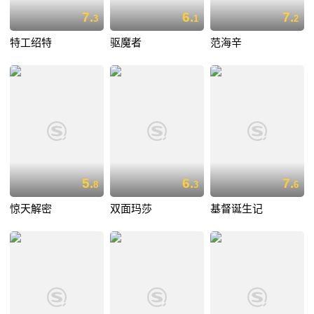
7.
6.
7.
3
1
2
特工绍特
驱魔者
范海辛
5.
6.
7.
8
3
6
惊天解密
双面玛莎
基督诞生记