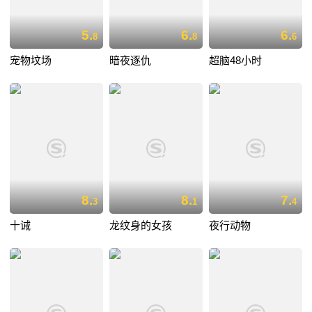
5.
6.
6.
8
8
6
宠物坟场
暗夜逐仇
超脑48小时
8.
8.
7.
3
1
4
十诫
龙纹身的女孩
夜行动物