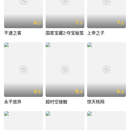
6.
7.
7.
3
3
2
不速之客
国家宝藏2:夺宝秘笈
上帝之子
6.
8.
6.
6
4
8
永不放弃
超时空接触
惊天核网