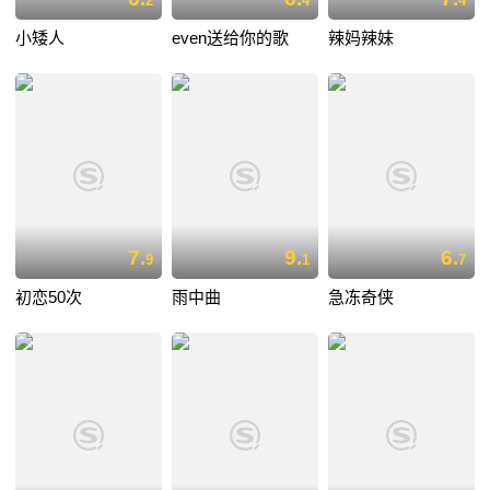
2
4
4
小矮人
even送给你的歌
辣妈辣妹
7.
9.
6.
9
1
7
初恋50次
雨中曲
急冻奇侠