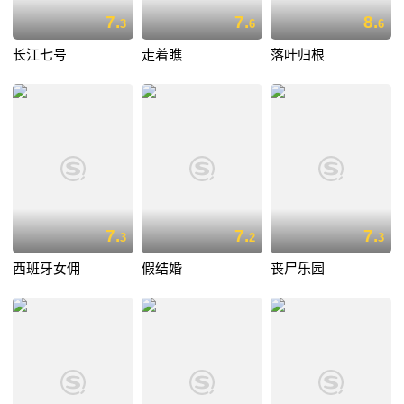
7.
7.
8.
3
6
6
长江七号
走着瞧
落叶归根
7.
7.
7.
3
2
3
西班牙女佣
假结婚
丧尸乐园