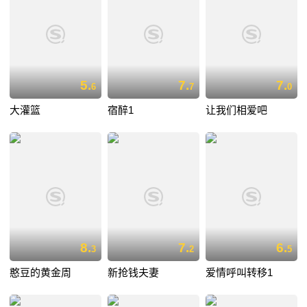
5.
7.
7.
6
7
0
大灌篮
宿醉1
让我们相爱吧
8.
7.
6.
3
2
5
憨豆的黄金周
新抢钱夫妻
爱情呼叫转移1