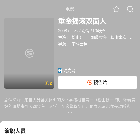
电影
重金摇滚双面人
2008
/
日本
/
剧情
/
104分钟
主演：
松山研一
加藤罗莎
秋山竜次
细田
导演：
李斗士男
时光网
7.
预告片
2
剧情简介 :
来自大分县犬饲町的乡下男孩根吉崇一（松山健一 饰）怀着美
好的理想来到大都会东京求学，在这繁华所在，他立志写出优美动听的歌
曲，成为受万众瞩目的时尚达人。然而事与愿违，直到毕业他的纯情歌曲
依旧得不到认可，反而经一番刻意包装后组成的死亡重金属乐队“底特律金
属城”（DMC）大受欢迎，其中根吉所化身的主音吉他手克劳萨二世更令
演职人员
万千死忠疯狂痴迷。 虽名声在外，根吉却时时想脱离这支只会贩卖死
亡、性、暴力等噱头的乐队，只是苦于魔鬼社长（松雪泰子 饰）的存在，