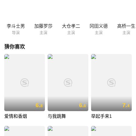
他只能小心翼翼在梦想与现实间挣扎。偶然机会重逢大学时暗恋的女孩相
川由利（加藤罗莎 饰），根吉的心情愈加矛盾……
李斗士男
加藤罗莎
大仓孝二
冈田义德
高桥一生
导演
主演
主演
主演
主演
猜你喜欢
6.
6.
7.
8
6
4
爱情和香烟
与我跳舞
举起手来1