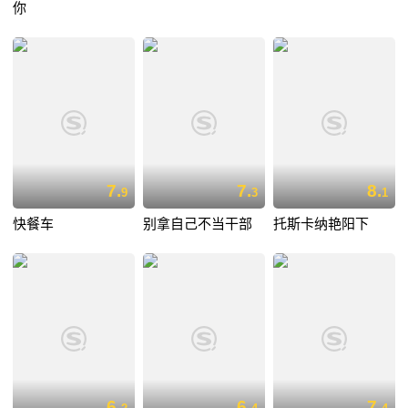
你
7.
7.
8.
9
3
1
快餐车
别拿自己不当干部
托斯卡纳艳阳下
6.
6.
7.