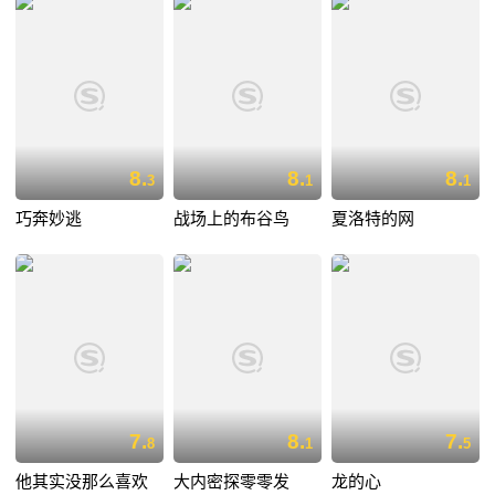
8.
8.
8.
3
1
1
巧奔妙逃
战场上的布谷鸟
夏洛特的网
7.
8.
7.
8
1
5
他其实没那么喜欢
大内密探零零发
龙的心