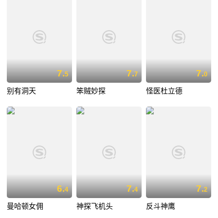
7.
7.
7.
5
7
0
别有洞天
笨贼妙探
怪医杜立德
6.
7.
7.
4
4
2
曼哈顿女佣
神探飞机头
反斗神鹰