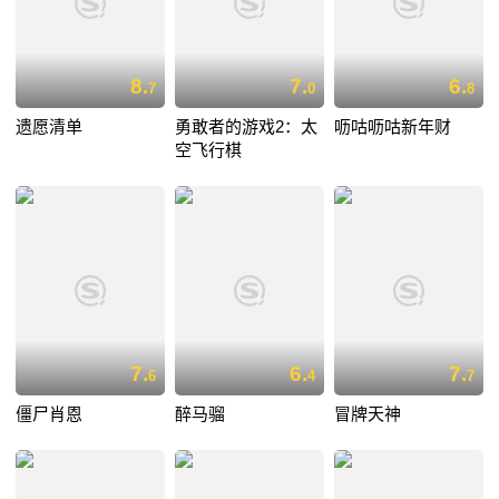
8.
7.
6.
7
0
8
遗愿清单
勇敢者的游戏2：太
呖咕呖咕新年财
空飞行棋
7.
6.
7.
6
4
7
僵尸肖恩
醉马骝
冒牌天神