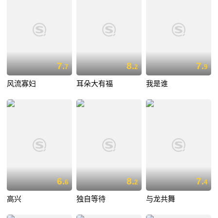
7.
8.
7.
7
2
9
风流寡妇
耳朵大有福
我是谁
6.
8.
7.
6
2
4
高兴
独自等待
与龙共舞