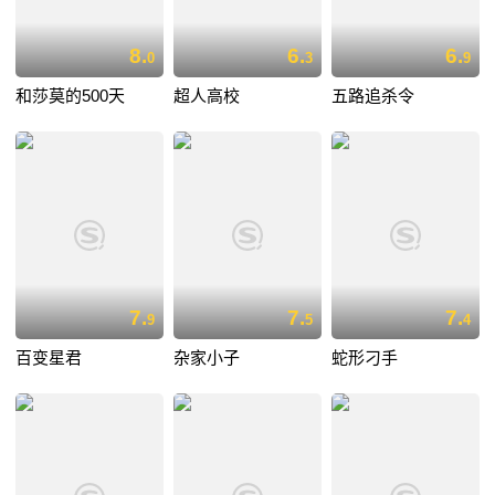
8.
6.
6.
0
3
9
和莎莫的500天
超人高校
五路追杀令
7.
7.
7.
9
5
4
百变星君
杂家小子
蛇形刁手