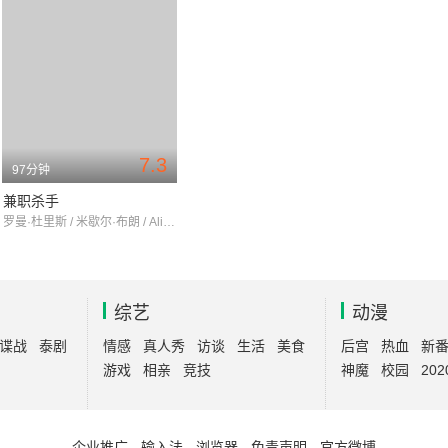
7.3
97分钟
兼职杀手
罗曼·杜里斯 / 米歇尔·布朗 / AliceBeladi
综艺
动漫
谍战
泰剧
情感
真人秀
访谈
生活
美食
后宫
热血
新
游戏
相亲
竞技
神魔
校园
202
企业推广
-
输入法
-
浏览器
-
免责声明
-
官方微博