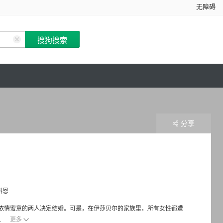
无障碍
分享
科恩
今，依旧浓情蜜意的两人决定结婚。可是，在伊莎贝尔的家族里，所有女性都遭
.
更多