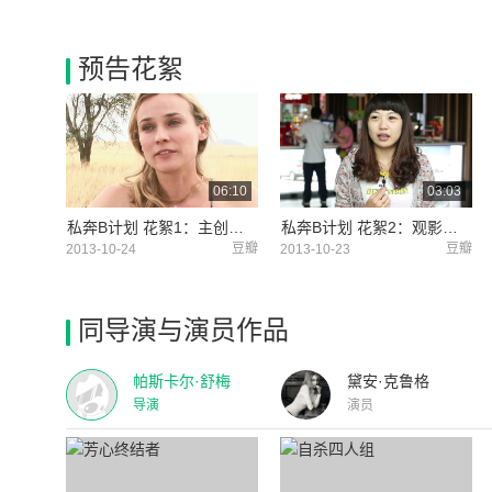
预告花絮
06:10
03:03
私奔B计划 花絮1：主创采访 (中文字幕)
私奔B计划 花絮2：观影采访
豆瓣
豆瓣
2013-10-24
2013-10-23
同导演与演员作品
帕斯卡尔·舒梅
黛安·克鲁格
导演
演员