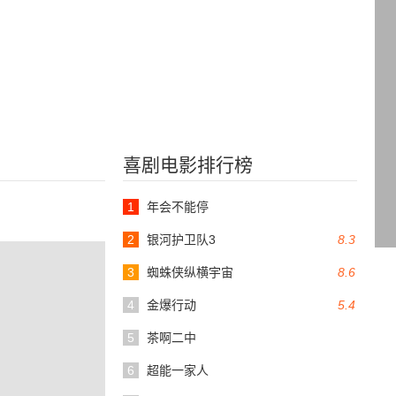
喜剧电影排行榜
1
年会不能停
2
银河护卫队3
8.3
3
蜘蛛侠纵横宇宙
8.6
4
金爆行动
5.4
5
茶啊二中
6
超能一家人