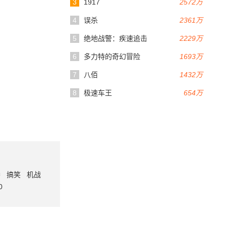
3
1917
2572万
4
误杀
2361万
5
绝地战警：疾速追击
2229万
6
多力特的奇幻冒险
1693万
7
八佰
1432万
8
极速车王
654万
番
搞笑
机战
0