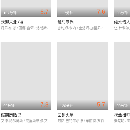
6.7
7.6
107分钟
117分钟
98分钟
欢迎来北方ii
我与塞尚
缩水情
丹尼·伯恩 / 丽娜·雷诺 / 洛朗斯·阿尔内
吉约姆·卡内 / 圭洛姆·加里尼 / 爱丽丝·波尔
7.3
5.7
99分钟
120分钟
90分钟
假期历险记
回到火星
摸金祖
艾德·赫尔姆斯 / 克里斯蒂娜·艾伯盖特 / 莱斯利·曼恩
阿萨·巴特菲尔德 / 布丽特·罗伯森 / 加里·奥德曼
秦楚明 / 