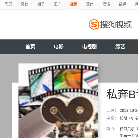
网页
微信
知乎
图片
视频
医疗
汉语
翻译
首页
电影
电视剧
综艺
私奔B
上 映：
2013-10-2
导 演：
帕斯卡尔·
简 介：
伊莎贝尔（
受着一个“