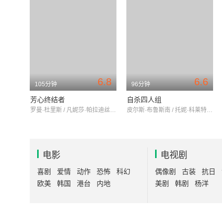
6.8
6.6
105分钟
96分钟
芳心终结者
自杀四人组
罗曼·杜里斯 / 凡妮莎·帕拉迪丝 / 菲利普·拉肖
皮尔斯·布鲁斯南 / 托妮·科莱特 / 伊莫琴·普茨
电影
电视剧
喜剧
爱情
动作
恐怖
科幻
偶像剧
古装
抗日
欧美
韩国
港台
内地
美剧
韩剧
杨洋