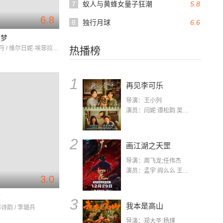
7
蚁人与黄蜂女量子狂潮
5.8
6.8
8
独行月球
6.6
人梦
让·杜雅尔丹 / 维尔日妮·埃菲拉 / 塞德里克·康
热播榜
1
再见李可乐
导演：王小列
演员：闫妮 谭松韵 吴京 蒋龙 赵小棠 冯雷 李虎城 平安 小七 小可乐
2
画江湖之天罡
导演：周飞龙;任伟杰
演员：孟宇 阎么么 王凯 郭政建 阎萌萌 杨默 高枫 齐斯伽 刘芊含 马程
3.0
师
3
我本是高山
邓诗韵 / 李璐兵
导演：郑大圣;杨瑾