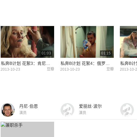
01:03
01:15
私奔B计划 花絮3：肯尼亚特辑
私奔B计划 花絮4：俄罗斯特辑
豆瓣
豆瓣
2013-10-23
2013-10-23
2013-10-
丹尼·伯恩
爱丽丝·波尔
演员
演员