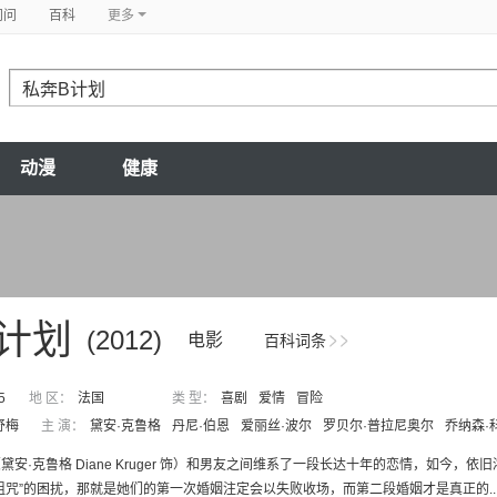
问问
百科
更多
动漫
健康
计划
(2012)
电影
百科词条
5
地 区：
法国
类 型：
喜剧
爱情
冒险
舒梅
主 演：
黛安·克鲁格
丹尼·伯恩
爱丽丝·波尔
罗贝尔·普拉尼奥尔
乔纳森·
黛安·克鲁格 Diane Kruger 饰）和男友之间维系了一段长达十年的恋情，如
诅咒”的困扰，那就是她们的第一次婚姻注定会以失败收场，而第二段婚姻才是真正的..