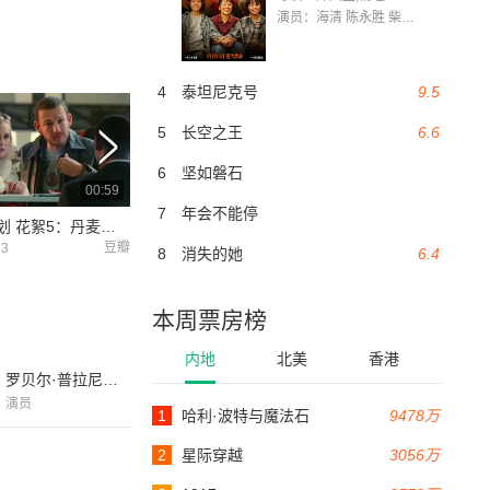
演员：海清 陈永胜 柴烨 王玥婷 万国鹏 美朵达瓦 赵瑞婷 罗解艳 郭莉娜 潘家艳
4
泰坦尼克号
9.5
5
长空之王
6.6
6
坚如磐石
00:59
00:58
7
年会不能停
私奔B计划 花絮5：丹麦特辑
私奔B计划 花絮6：巴黎特辑
豆瓣
豆瓣
23
2013-10-23
2013-10-23
8
消失的她
6.4
本周票房榜
内地
北美
香港
罗贝尔·普拉尼奥尔
演员
1
哈利·波特与魔法石
9478万
2
星际穿越
3056万