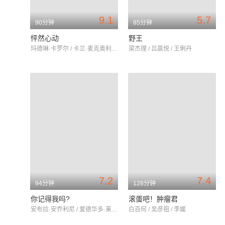
9.1
5.7
90分钟
85分钟
怦然心动
野王
玛德琳·卡罗尔 / 卡兰·麦克奥利菲 / 瑞贝卡·德·莫妮
梁杰理 / 吕晨悦 / 王俐丹
7.2
7.4
94分钟
128分钟
你记得我吗?
滚蛋吧！肿瘤君
安布拉·安乔利尼 / 爱德华多·莱奥 / PaoloCalabresi
白百何 / 吴彦祖 / 李媛